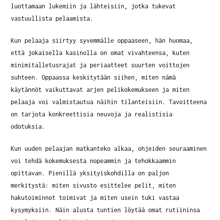
luottamaan lukemiin ja lähteisiin, jotka tukevat
vastuullista pelaamista.
Kun pelaaja siirtyy syvemmälle oppaaseen, hän huomaa,
että jokaisella kasinolla on omat vivahteensa, kuten
minimitalletusrajat ja periaatteet suurten voittojen
suhteen. Oppaassa keskitytään siihen, miten nämä
käytännöt vaikuttavat arjen pelikokemukseen ja miten
pelaaja voi valmistautua näihin tilanteisiin. Tavoitteena
on tarjota konkreettisia neuvoja ja realistisia
odotuksia.
Kun uuden pelaajan matkanteko alkaa, ohjeiden seuraaminen
voi tehdä kokemuksesta nopeammin ja tehokkaammin
opittavan. Pienillä yksityiskohdilla on paljon
merkitystä: miten sivusto esittelee pelit, miten
hakutoiminnot toimivat ja miten usein tuki vastaa
kysymyksiin. Näin alusta tuntien löytää omat rutiininsa