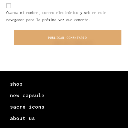
Guarda mi nombre, correo electrónico y web en este
navegador para la próxima vez que comente.
shop
new capsule
sacré icons
about us