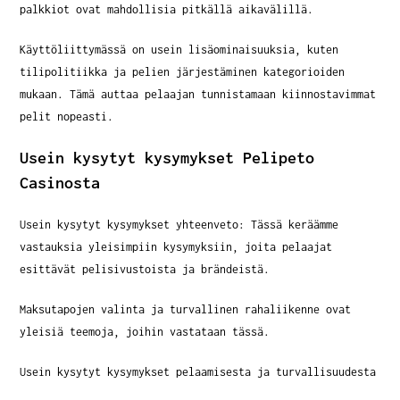
palkkiot ovat mahdollisia pitkällä aikavälillä.
Käyttöliittymässä on usein lisäominaisuuksia, kuten
tilipolitiikka ja pelien järjestäminen kategorioiden
mukaan. Tämä auttaa pelaajan tunnistamaan kiinnostavimmat
pelit nopeasti.
Usein kysytyt kysymykset Pelipeto
Casinosta
Usein kysytyt kysymykset yhteenveto: Tässä keräämme
vastauksia yleisimpiin kysymyksiin, joita pelaajat
esittävät pelisivustoista ja brändeistä.
Maksutapojen valinta ja turvallinen rahaliikenne ovat
yleisiä teemoja, joihin vastataan tässä.
Usein kysytyt kysymykset pelaamisesta ja turvallisuudesta