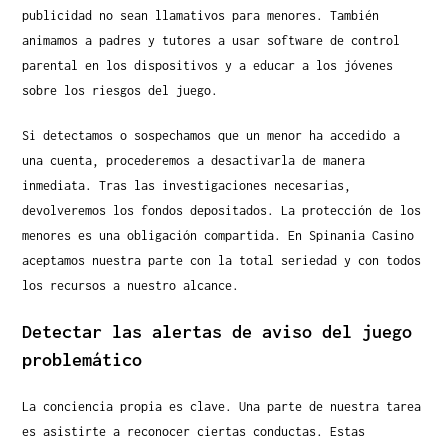
publicidad no sean llamativos para menores. También
animamos a padres y tutores a usar software de control
parental en los dispositivos y a educar a los jóvenes
sobre los riesgos del juego.
Si detectamos o sospechamos que un menor ha accedido a
una cuenta, procederemos a desactivarla de manera
inmediata. Tras las investigaciones necesarias,
devolveremos los fondos depositados. La protección de los
menores es una obligación compartida. En Spinania Casino
aceptamos nuestra parte con la total seriedad y con todos
los recursos a nuestro alcance.
Detectar las alertas de aviso del juego
problemático
La conciencia propia es clave. Una parte de nuestra tarea
es asistirte a reconocer ciertas conductas. Estas