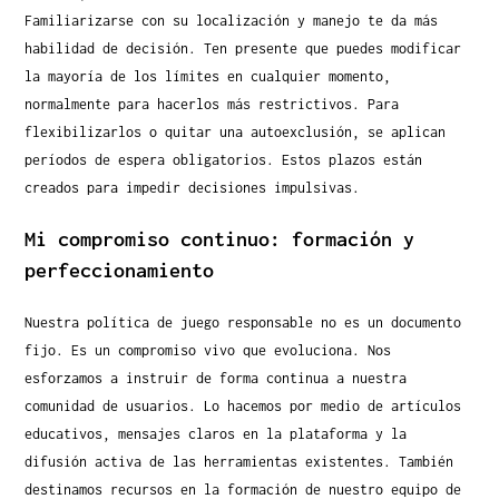
Familiarizarse con su localización y manejo te da más
habilidad de decisión. Ten presente que puedes modificar
la mayoría de los límites en cualquier momento,
normalmente para hacerlos más restrictivos. Para
flexibilizarlos o quitar una autoexclusión, se aplican
períodos de espera obligatorios. Estos plazos están
creados para impedir decisiones impulsivas.
Mi compromiso continuo: formación y
perfeccionamiento
Nuestra política de juego responsable no es un documento
fijo. Es un compromiso vivo que evoluciona. Nos
esforzamos a instruir de forma continua a nuestra
comunidad de usuarios. Lo hacemos por medio de artículos
educativos, mensajes claros en la plataforma y la
difusión activa de las herramientas existentes. También
destinamos recursos en la formación de nuestro equipo de