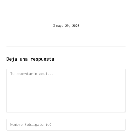
Gra Chicken Road – kreowanie wspomnień w
Polsce, każdy obrót na raz
mayo 29, 2026
Deja una respuesta