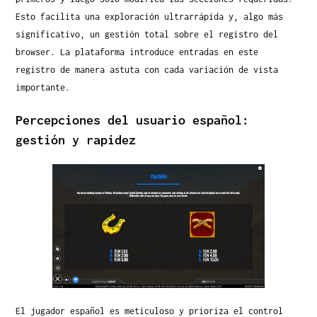
Esto facilita una exploración ultrarrápida y, algo más
significativo, un gestión total sobre el registro del
browser. La plataforma introduce entradas en este
registro de manera astuta con cada variación de vista
importante.
Percepciones del usuario español:
gestión y rapidez
El jugador español es meticuloso y prioriza el control