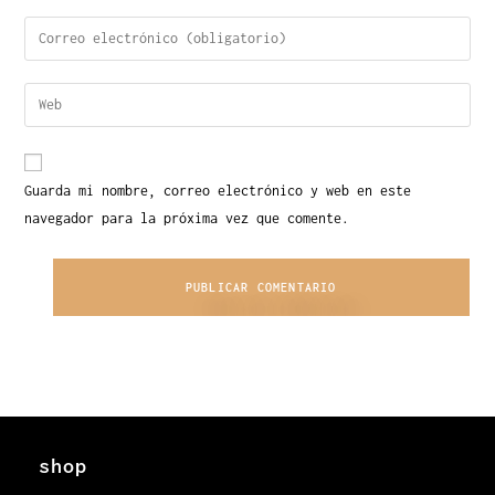
Guarda mi nombre, correo electrónico y web en este
navegador para la próxima vez que comente.
shop