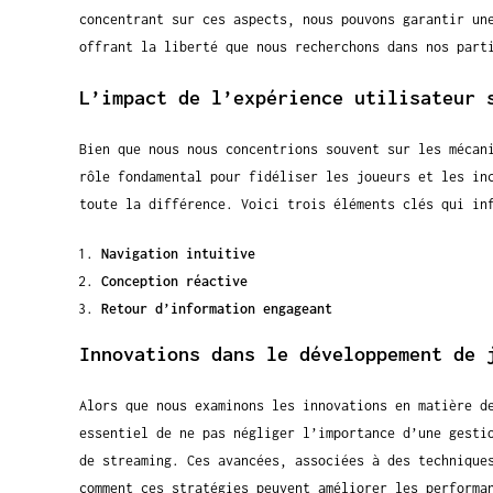
concentrant sur ces aspects, nous pouvons garantir un
offrant la liberté que nous recherchons dans nos part
L’impact de l’expérience utilisateur 
Bien que nous nous concentrions souvent sur les mécan
rôle fondamental pour fidéliser les joueurs et les in
toute la différence. Voici trois éléments clés qui in
Navigation intuitive
Conception réactive
Retour d’information engageant
Innovations dans le développement de 
Alors que nous examinons les innovations en matière d
essentiel de ne pas négliger l’importance d’une gesti
de streaming. Ces avancées, associées à des technique
comment ces stratégies peuvent améliorer les performa