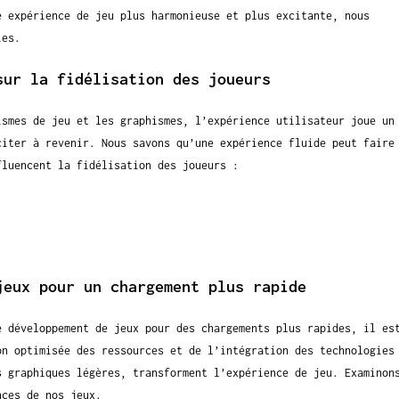
e expérience de jeu plus harmonieuse et plus excitante, nous
ies.
sur la fidélisation des joueurs
ismes de jeu et les graphismes, l’expérience utilisateur joue un
citer à revenir. Nous savons qu’une expérience fluide peut faire
fluencent la fidélisation des joueurs :
jeux pour un chargement plus rapide
e développement de jeux pour des chargements plus rapides, il es
on optimisée des ressources et de l’intégration des technologies
s graphiques légères, transforment l’expérience de jeu. Examinon
nces de nos jeux.