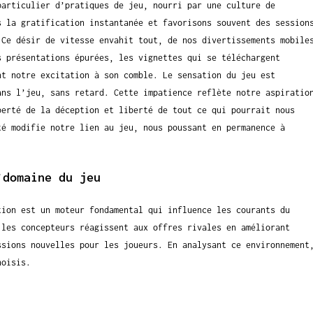
particulier d’pratiques de jeu, nourri par une culture de
s la gratification instantanée et favorisons souvent des session
 Ce désir de vitesse envahit tout, de nos divertissements mobile
s présentations épurées, les vignettes qui se téléchargent
nt notre excitation à son comble. Le sensation du jeu est
ans l’jeu, sans retard. Cette impatience reflète notre aspiratio
berté de la déception et liberté de tout ce qui pourrait nous
té modifie notre lien au jeu, nous poussant en permanence à
’domaine du jeu
tion est un moteur fondamental qui influence les courants du
 les concepteurs réagissent aux offres rivales en améliorant
ssions nouvelles pour les joueurs. En analysant ce environnement
hoisis.