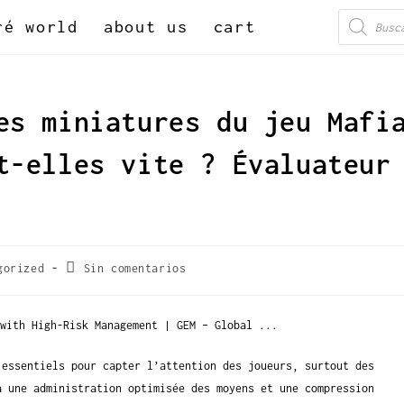
ré world
about us
cart
es miniatures du jeu Mafi
t-elles vite ? Évaluateur
gorized
Sin comentarios
 essentiels pour capter l’attention des joueurs, surtout des
à une administration optimisée des moyens et une compression