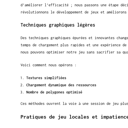
d’améliorer l’efficacité ; nous passons une étape déc
révolutionnons le développement de jeux et améliorons
Techniques graphiques légères
Des techniques graphiques épurées et innovantes chang
temps de chargement plus rapides et une expérience de
nous pouvons optimiser notre jeu sans sacrifier sa qu
Voici comment nous opérons :
Textures simplifiées
Chargement dynamique des ressources
Nombre de polygones optimisé
Ces méthodes ouvrent la voie à une session de jeu plu
Pratiques de jeu locales et impatienc