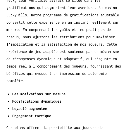
jeux, leur véritable attrait se situe dans les
gratifications qui augmentent leur aventure. Au casino
LuckyHills, notre programme de gratifications ajustable
convertit cette expérience en un instant réellement sur
mesure. En comprenant les goûts et les pratiques de
chacun, nous ajustons les rétributions pour maximiser
l’implication et la satisfaction de nos joueurs. Cette
expérience de jeu adaptée est soutenue par un mécanisme
de récompenses dynamique et adaptatif, qui s’ajuste en
temps réel à l’comportement des joueurs, fournissant des
bénéfices qui évoquent un impression de autonomie
complète.
Des motivations sur mesure
Modifications dynamiques
Loyauté augmentée
Engagement tactique
Ces plans offrent la possibilité aux joueurs de