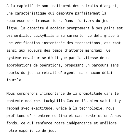
à la rapidité de son traitement des retraits d’argent,
une caractéristique qui démontre parfaitement la
souplesse des transactions. Dans l’univers du jeu en
ligne, la capacité d’accéder promptement à ses gains est
primordiale. LuckyHills a su surmonter ce défi grâce à
une vérification instantanée des transactions, assurant
ainsi aux joueurs des temps d’attente minimaux. Ce
système novateur se distingue par la vitesse de ses
approbations de opérations, proposant un parcours sans
heurts du jeu au retrait d’argent, sans aucun délai
inutile.
Nous comprenons l’importance de la promptitude dans le
contexte moderne. LuckyHills Casino l’a bien saisi et y
répond avec exactitude. Grâce à la technologie, nous
profitons d’un entrée continu et sans restriction à nos
fonds, ce qui renforce notre indépendance et améliore
notre expérience de jeu.