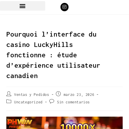
Pourquoi l’interface du
casino LuckyHills
fonctionne : étude
d’expérience utilisateur
canadien
Ventas y Pedidos
marzo 23, 2026
Uncategorized
Sin comentarios