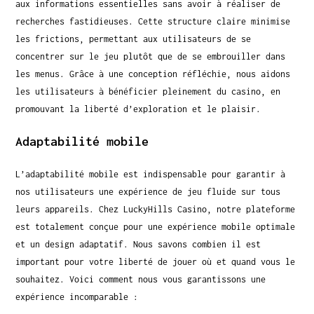
aux informations essentielles sans avoir à réaliser de
recherches fastidieuses. Cette structure claire minimise
les frictions, permettant aux utilisateurs de se
concentrer sur le jeu plutôt que de se embrouiller dans
les menus. Grâce à une conception réfléchie, nous aidons
les utilisateurs à bénéficier pleinement du casino, en
promouvant la liberté d’exploration et le plaisir.
Adaptabilité mobile
L’adaptabilité mobile est indispensable pour garantir à
nos utilisateurs une expérience de jeu fluide sur tous
leurs appareils. Chez LuckyHills Casino, notre plateforme
est totalement conçue pour une expérience mobile optimale
et un design adaptatif. Nous savons combien il est
important pour votre liberté de jouer où et quand vous le
souhaitez. Voici comment nous vous garantissons une
expérience incomparable :