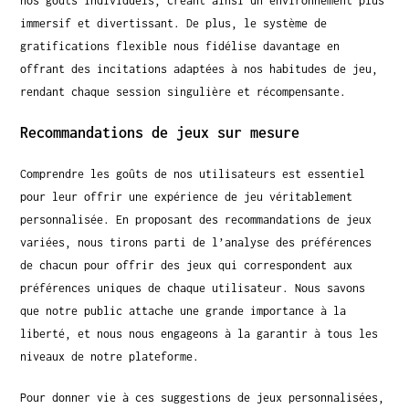
nos goûts individuels, créant ainsi un environnement plus
immersif et divertissant. De plus, le système de
gratifications flexible nous fidélise davantage en
offrant des incitations adaptées à nos habitudes de jeu,
rendant chaque session singulière et récompensante.
Recommandations de jeux sur mesure
Comprendre les goûts de nos utilisateurs est essentiel
pour leur offrir une expérience de jeu véritablement
personnalisée. En proposant des recommandations de jeux
variées, nous tirons parti de l’analyse des préférences
de chacun pour offrir des jeux qui correspondent aux
préférences uniques de chaque utilisateur. Nous savons
que notre public attache une grande importance à la
liberté, et nous nous engageons à la garantir à tous les
niveaux de notre plateforme.
Pour donner vie à ces suggestions de jeux personnalisées,