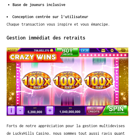
Base de joueurs inclusive
Conception centrée sur l’utilisateur
Chaque transaction vous inspire et vous émancipe.
Gestion immédiat des retraits
Forts de notre appréciation pour la gestion multidevises
de LuckyHills Casino, nous sommes tout aussi ravis quant