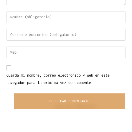
Guarda mi nombre, correo electrónico y web en este
navegador para la próxima vez que comente.