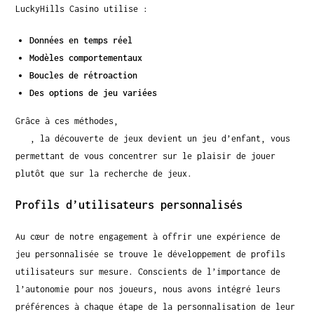
LuckyHills Casino utilise :
Données en temps réel
Modèles comportementaux
Boucles de rétroaction
Des options de jeu variées
Grâce à ces méthodes,
https://luckyhillscasinoo.ca/fr-
ca/
, la découverte de jeux devient un jeu d’enfant, vous
permettant de vous concentrer sur le plaisir de jouer
plutôt que sur la recherche de jeux.
Profils d’utilisateurs personnalisés
Au cœur de notre engagement à offrir une expérience de
jeu personnalisée se trouve le développement de profils
utilisateurs sur mesure. Conscients de l’importance de
l’autonomie pour nos joueurs, nous avons intégré leurs
préférences à chaque étape de la personnalisation de leur