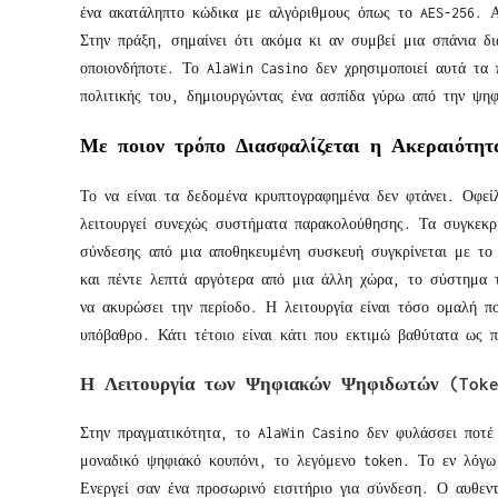
ένα ακατάληπτο κώδικα με αλγόριθμους όπως το AES-256. Αυ
Στην πράξη, σημαίνει ότι ακόμα κι αν συμβεί μια σπάνια δ
οποιονδήποτε. Το AlaWin Casino δεν χρησιμοποιεί αυτά τα 
πολιτικής του, δημιουργώντας ένα ασπίδα γύρω από την ψη
Με ποιον τρόπο Διασφαλίζεται η Ακεραιότητ
Το να είναι τα δεδομένα κρυπτογραφημένα δεν φτάνει. Οφεί
λειτουργεί συνεχώς συστήματα παρακολούθησης. Τα συγκεκρ
σύνδεσης από μια αποθηκευμένη συσκευή συγκρίνεται με το
και πέντε λεπτά αργότερα από μια άλλη χώρα, το σύστημα τ
να ακυρώσει την περίοδο. Η λειτουργία είναι τόσο ομαλή 
υπόβαθρο. Κάτι τέτοιο είναι κάτι που εκτιμώ βαθύτατα ως π
Η Λειτουργία των Ψηφιακών Ψηφιδωτών (Tok
Στην πραγματικότητα, το AlaWin Casino δεν φυλάσσει ποτέ
μοναδικό ψηφιακό κουπόνι, το λεγόμενο token. Το εν λόγω 
Ενεργεί σαν ένα προσωρινό εισιτήριο για σύνδεση. Ο αυθεν