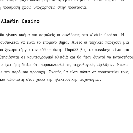
ορη πρόσβαση χωρίς υποχωρήσεις στην προστασία.
 AlaWin Casino
θα γίνουν ακόμα πιο ασφαλείς οι συνδέσεις στο AlaWin Casino. Η
υσιάζεται να είναι το επόμενο βήμα. Αυτές οι τεχνικές παρέχουν μια
ερα ξεχωριστή για τον κάθε παίκτη. Παράλληλα, τα passkeys είναι μια
Στηρίζονται σε κρυπτογραφικά κλειδιά και θα ήταν δυνατό να καταστήσο
έχει ήδη δείξει ότι παρακολουθεί τις τεχνολογικές εξελίξεις. Νιώθω
με την παρόμοια προσοχή. Σκοπός θα είναι πάντα να προστατεύει τους
και αξιόπιστη στον χώρο της ηλεκτρονικής ψυχαγωγίας.
e Game Games at Non-
Wie lange dauern Transaktionen
mStop Casinos
im Spinsy Casino in