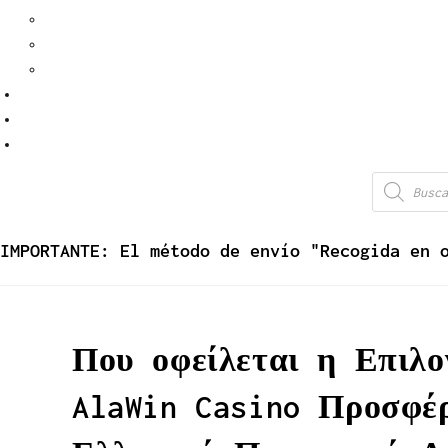
bottoms
tops
dresses
sacré world
about us
cart
Búsqueda
de
productos
Instagram
IMPORTANTE: El método de envío "Recogida en 
Που οφείλεται η Επιλ
AlaWin Casino Προσφέ