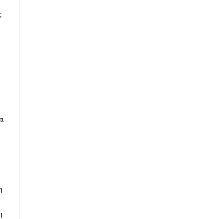
ς
ν
αι
η
ν
η