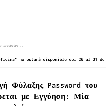
oficina" no estará disponible del 26 al 31 de
ογή Φύλαξης Password του
ρεται με Εγγύηση: Μία