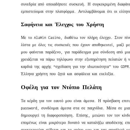
συνεδρία από οποιαδήποτε συσκευή. Η συγκεκριμένη διαφάνε
εμπιστεύομαι στην πλατφόρμα. Αντιλαμβάνομαι ότι οι ελληνι
Σαφήνεια και Έλεγχος του Χρήστη
Με το AlaWin Casino, διαθέτω τον πλήρη έλεγχο. Στον πίν
λίστα με όλες τις συσκευές που έχουν αποθηκευτεί, μαζί μ
μου φαίνεται παράξενο, για παράδειγμα μια σύνδεση από μ
χρειάζεται να πάρω τηλέφωνο στην εξυπηρέτηση πελατών ή 
καρδιά της αρχής “σχεδίαση για την ιδιωτικότητα” του GDP
Έλληνα χρήστη που ζητά και ασφάλεια και ευελιξία.
Οφέλη για τον Ντόπιο Πελάτη
Τα κέρδη για τον εαυτό μου είναι άμεσα. Η πρόσβαση επιτυ
password, συνδέομαι άμεσα στα σε παιχνίδια. Μέσα σε μι
δημιουργεί τη διαφοροποίηση. Επίσης, μειώνει τον τον κίν
επομένως είναι μικρότερο δυνατό να καταλήξω αποδέκτης επ
συγκεκριμένη σέβεται και το χρόνο μου και την ασφάλειά μ