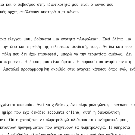
ια και ο σεβασμός στην ιδιωτικότητά μου είναι ο λόγος που
κές αρχές επιβλέπουν αυστηρά ό,τι κάνουν.
ακα ελέγχου μου, βρίσκεται μια ενότητα “Ασφάλεια”. Εκεί βλέπω μια
ε την ώρα και τη θέση της τελευταίας σύνδεσής τους. Αν δω κάτι που
ια πόλη που δεν έχω επισκεφτεί, μπορώ να την τερματίσω αμέσως. Δεν
να περιμένω. Η δράση μου είναι άμεση. Η παρούσα αυτονομία είναι η
R. Αποτελεί προσαρμοσμένη ακριβώς στις ανάγκες κάποιου όπως εγώ, εν
γχάνεται ακαριαία. Αντί να ξοδεύω χρόνο πληκτρολογώντας username κα
α ημέρα που έχω δεκάδες accounts online, αυτή η διευκόλυνση
δυνο. Ούτε χρειάζεται να πληκτρολογώ αδιάκοπα το συνθηματικό μου,
ικίνδυνων προγραμμάτων που ανιχνεύουν τα πληκτρολόγια. Η υπηρεσία
ου. Αναβαθμίζει ολοκληρωμένα τη εμπειρία μου από ένα καζίνο που