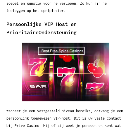
soepel en gunstig voor je verlopen. Zo kun jij je
toeleggen op het spelplezier.
Persoonlijke VIP Host en
PrioritaireOndersteuning
Wanneer je een vastgesteld niveau bereikt, ontvang je een
persoonlijk toegewezen VIP-host. Dit is uw vaste contact
bij Prive Casino. Hij of zij weet je persoon en kent wat