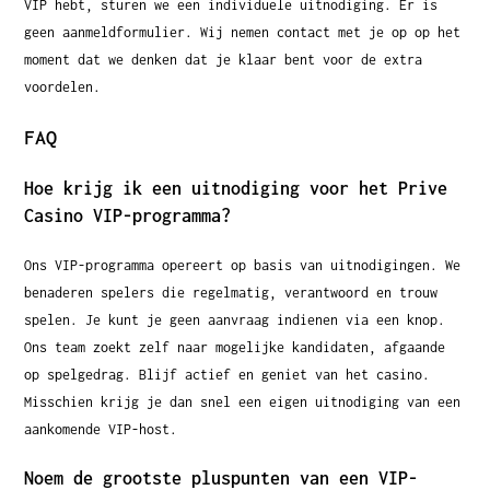
VIP hebt, sturen we een individuele uitnodiging. Er is
geen aanmeldformulier. Wij nemen contact met je op op het
moment dat we denken dat je klaar bent voor de extra
voordelen.
FAQ
Hoe krijg ik een uitnodiging voor het Prive
Casino VIP-programma?
Ons VIP-programma opereert op basis van uitnodigingen. We
benaderen spelers die regelmatig, verantwoord en trouw
spelen. Je kunt je geen aanvraag indienen via een knop.
Ons team zoekt zelf naar mogelijke kandidaten, afgaande
op spelgedrag. Blijf actief en geniet van het casino.
Misschien krijg je dan snel een eigen uitnodiging van een
aankomende VIP-host.
Noem de grootste pluspunten van een VIP-