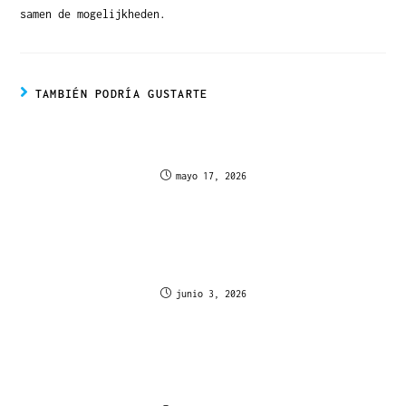
samen de mogelijkheden.
TAMBIÉN PODRÍA GUSTARTE
Moje autentyczne przeżycia z wydajnością Multi
Tab w kasynie Mafia w Polsce
mayo 17, 2026
Casino instantáneo: máquinas tragamonedas y
juegos de cartas en España
junio 3, 2026
Jeg har vurdert Spinsy Casino sin fleksibilitet
for mobilorientering for Norge