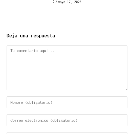
mayo 17, 2026
Deja una respuesta