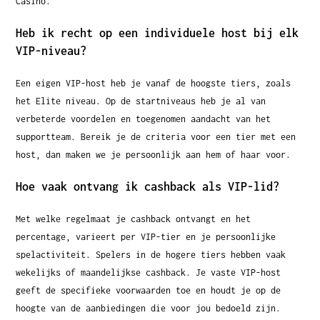
Casino.
Heb ik recht op een individuele host bij elk
VIP-niveau?
Een eigen VIP-host heb je vanaf de hoogste tiers, zoals
het Elite niveau. Op de startniveaus heb je al van
verbeterde voordelen en toegenomen aandacht van het
supportteam. Bereik je de criteria voor een tier met een
host, dan maken we je persoonlijk aan hem of haar voor.
Hoe vaak ontvang ik cashback als VIP-lid?
Met welke regelmaat je cashback ontvangt en het
percentage, varieert per VIP-tier en je persoonlijke
spelactiviteit. Spelers in de hogere tiers hebben vaak
wekelijks of maandelijkse cashback. Je vaste VIP-host
geeft de specifieke voorwaarden toe en houdt je op de
hoogte van de aanbiedingen die voor jou bedoeld zijn.