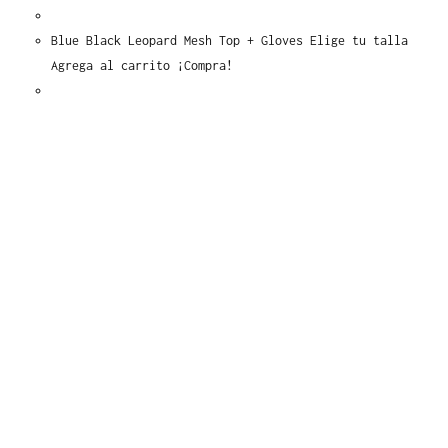
pueden
elegir
Blue Black Leopard Mesh Top + Gloves Elige tu talla
en
Agrega al carrito ¡Compra!
la
Este
Seleccionar opciones
página
producto
de
tiene
producto
múltiples
variantes.
Las
opciones
se
pueden
elegir
en
la
página
de
producto