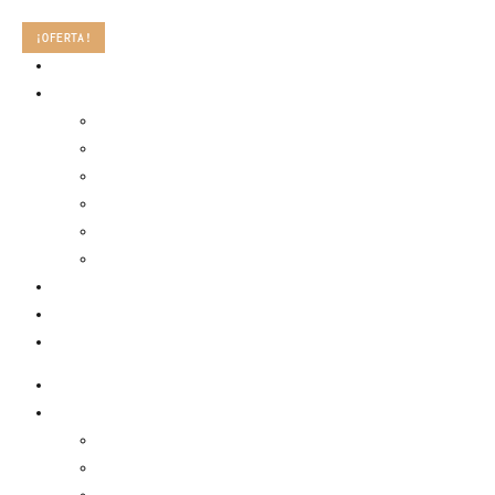
Ir
¡OFERTA!
al
home
contenido
shop
new in
accessories
jackets
bottoms
tops
dresses
sacré world
about us
cart
home
shop
new in
accessories