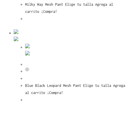
se
Milky Way Mesh Pant Elige tu talla Agrega al
pueden
carrito ¡Compra!
elegir
Este
Seleccionar opciones
en
producto
la
tiene
página
múltiples
Vista rápida
de
variantes.
producto
Las
Vista rápida
opciones
Blue Black Leopard Mesh Pant
se
pueden
elegir
Blue Black Leopard Mesh Pant Elige tu talla Agrega
en
al carrito ¡Compra!
la
Este
Seleccionar opciones
página
producto
de
tiene
producto
múltiples