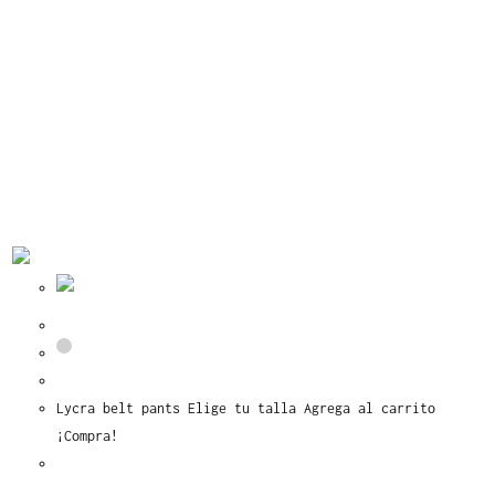
Vista rápida
Vista rápida
Lycra belt pants
Lycra belt pants Elige tu talla Agrega al carrito
¡Compra!
Este
Seleccionar opciones
producto