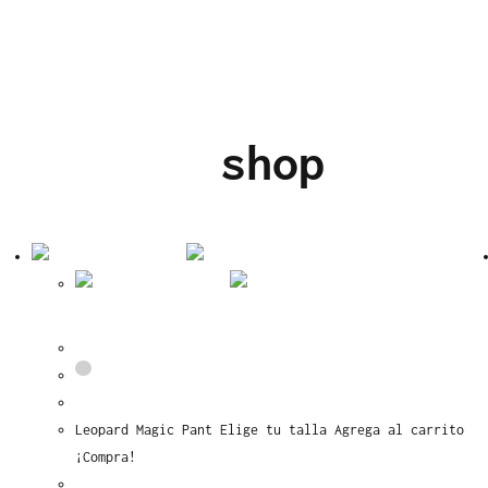
shop
Vista rápida
Vista
rápida
Leopard Magic Pant
Leopard Magic Pant Elige tu talla Agrega al carrito
¡Compra!
Este
Seleccionar opciones