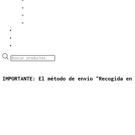
jackets
bottoms
tops
dresses
sacré world
about us
cart
Búsqueda
de
Instagram
productos
IMPORTANTE: El método de envío "Recogida en 