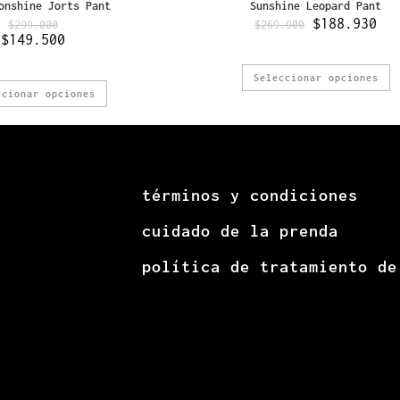
onshine Jorts Pant
Sunshine Leopard Pant
$
188.930
$
299.000
$
269.900
$
149.500
Seleccionar opciones
ccionar opciones
términos y condiciones
cuidado de la prenda
política de tratamiento de