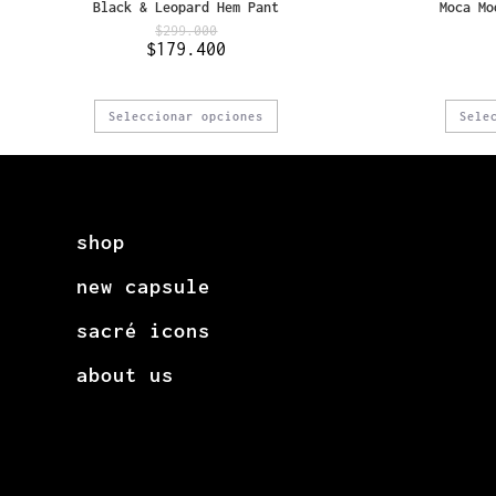
Black & Leopard Hem Pant
Moca Mo
$
299.000
$
179.400
Seleccionar opciones
Sele
shop
new capsule
sacré icons
about us