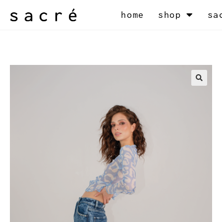
home
shop
sa
🔍