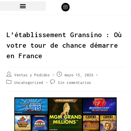
L’établissement Gransino : Où
votre tour de chance démarre
en France
Ventas y Pedidos
mayo 15, 2026
Uncategorized
Sin comentarios