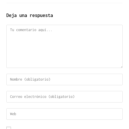
Deja una respuesta