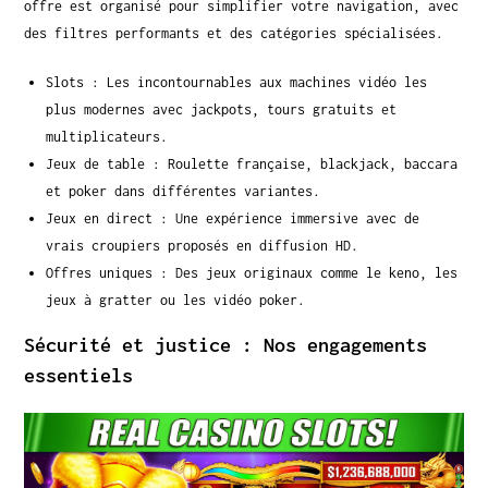
offre est organisé pour simplifier votre navigation, avec
des filtres performants et des catégories spécialisées.
Slots : Les incontournables aux machines vidéo les
plus modernes avec jackpots, tours gratuits et
multiplicateurs.
Jeux de table : Roulette française, blackjack, baccara
et poker dans différentes variantes.
Jeux en direct : Une expérience immersive avec de
vrais croupiers proposés en diffusion HD.
Offres uniques : Des jeux originaux comme le keno, les
jeux à gratter ou les vidéo poker.
Sécurité et justice : Nos engagements
essentiels