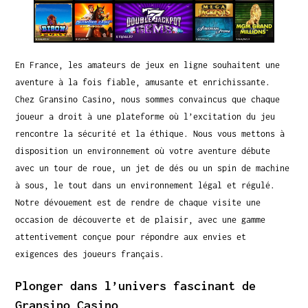
En France, les amateurs de jeux en ligne souhaitent une
aventure à la fois fiable, amusante et enrichissante.
Chez Gransino Casino, nous sommes convaincus que chaque
joueur a droit à une plateforme où l’excitation du jeu
rencontre la sécurité et la éthique. Nous vous mettons à
disposition un environnement où votre aventure débute
avec un tour de roue, un jet de dés ou un spin de machine
à sous, le tout dans un environnement légal et régulé.
Notre dévouement est de rendre de chaque visite une
occasion de découverte et de plaisir, avec une gamme
attentivement conçue pour répondre aux envies et
exigences des joueurs français.
Plonger dans l’univers fascinant de
Gransino Casino