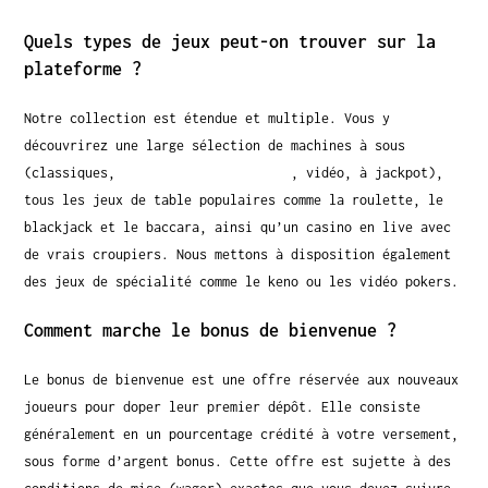
Quels types de jeux peut-on trouver sur la
plateforme ?
Notre collection est étendue et multiple. Vous y
découvrirez une large sélection de machines à sous
(classiques,
rapide casino gransino
, vidéo, à jackpot),
tous les jeux de table populaires comme la roulette, le
blackjack et le baccara, ainsi qu’un casino en live avec
de vrais croupiers. Nous mettons à disposition également
des jeux de spécialité comme le keno ou les vidéo pokers.
Comment marche le bonus de bienvenue ?
Le bonus de bienvenue est une offre réservée aux nouveaux
joueurs pour doper leur premier dépôt. Elle consiste
généralement en un pourcentage crédité à votre versement,
sous forme d’argent bonus. Cette offre est sujette à des