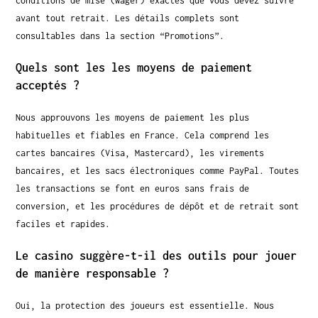
conditions de mise (wager) exactes que vous devez suivre
avant tout retrait. Les détails complets sont
consultables dans la section “Promotions”.
Quels sont les les moyens de paiement
acceptés ?
Nous approuvons les moyens de paiement les plus
habituelles et fiables en France. Cela comprend les
cartes bancaires (Visa, Mastercard), les virements
bancaires, et les sacs électroniques comme PayPal. Toutes
les transactions se font en euros sans frais de
conversion, et les procédures de dépôt et de retrait sont
faciles et rapides.
Le casino suggère-t-il des outils pour jouer
de manière responsable ?
Oui, la protection des joueurs est essentielle. Nous