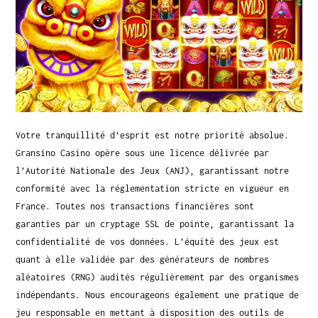
Votre tranquillité d’esprit est notre priorité absolue.
Gransino Casino opère sous une licence délivrée par
l’Autorité Nationale des Jeux (ANJ), garantissant notre
conformité avec la réglementation stricte en vigueur en
France. Toutes nos transactions financières sont
garanties par un cryptage SSL de pointe, garantissant la
confidentialité de vos données. L’équité des jeux est
quant à elle validée par des générateurs de nombres
aléatoires (RNG) audités régulièrement par des organismes
indépendants. Nous encourageons également une pratique de
jeu responsable en mettant à disposition des outils de