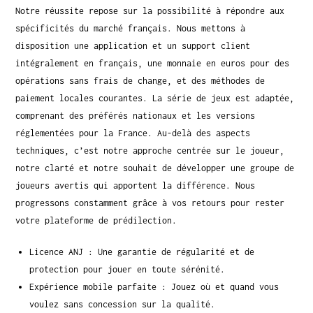
Notre réussite repose sur la possibilité à répondre aux
spécificités du marché français. Nous mettons à
disposition une application et un support client
intégralement en français, une monnaie en euros pour des
opérations sans frais de change, et des méthodes de
paiement locales courantes. La série de jeux est adaptée,
comprenant des préférés nationaux et les versions
réglementées pour la France. Au-delà des aspects
techniques, c’est notre approche centrée sur le joueur,
notre clarté et notre souhait de développer une groupe de
joueurs avertis qui apportent la différence. Nous
progressons constamment grâce à vos retours pour rester
votre plateforme de prédilection.
Licence ANJ : Une garantie de régularité et de
protection pour jouer en toute sérénité.
Expérience mobile parfaite : Jouez où et quand vous
voulez sans concession sur la qualité.