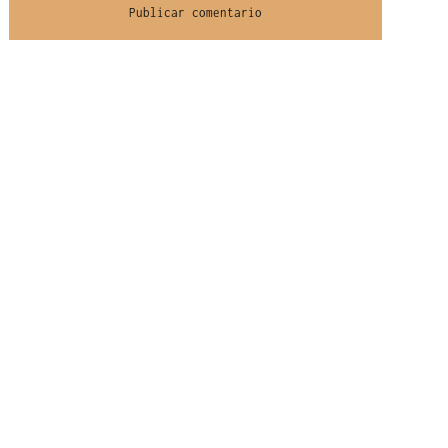
shop
new capsule
sacré icons
about us
Copyright © 2021 Sacré. All Rights Reserved
términos y condiciones
cuidado de la prenda
política de tratamiento de datos
Instagram
Whatsapp