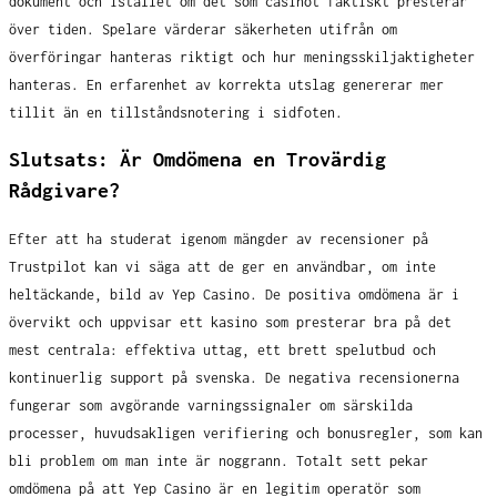
dokument och istället om det som casinot faktiskt presterar
över tiden. Spelare värderar säkerheten utifrån om
överföringar hanteras riktigt och hur meningsskiljaktigheter
hanteras. En erfarenhet av korrekta utslag genererar mer
tillit än en tillståndsnotering i sidfoten.
Slutsats: Är Omdömena en Trovärdig
Rådgivare?
Efter att ha studerat igenom mängder av recensioner på
Trustpilot kan vi säga att de ger en användbar, om inte
heltäckande, bild av Yep Casino. De positiva omdömena är i
övervikt och uppvisar ett kasino som presterar bra på det
mest centrala: effektiva uttag, ett brett spelutbud och
kontinuerlig support på svenska. De negativa recensionerna
fungerar som avgörande varningssignaler om särskilda
processer, huvudsakligen verifiering och bonusregler, som kan
bli problem om man inte är noggrann. Totalt sett pekar
omdömena på att Yep Casino är en legitim operatör som