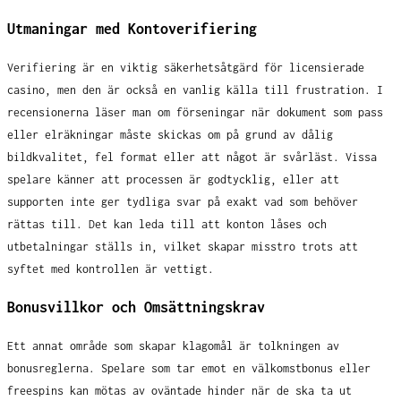
Utmaningar med Kontoverifiering
Verifiering är en viktig säkerhetsåtgärd för licensierade
casino, men den är också en vanlig källa till frustration. I
recensionerna läser man om förseningar när dokument som pass
eller elräkningar måste skickas om på grund av dålig
bildkvalitet, fel format eller att något är svårläst. Vissa
spelare känner att processen är godtycklig, eller att
supporten inte ger tydliga svar på exakt vad som behöver
rättas till. Det kan leda till att konton låses och
utbetalningar ställs in, vilket skapar misstro trots att
syftet med kontrollen är vettigt.
Bonusvillkor och Omsättningskrav
Ett annat område som skapar klagomål är tolkningen av
bonusreglerna. Spelare som tar emot en välkomstbonus eller
freespins kan mötas av oväntade hinder när de ska ta ut