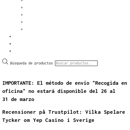
accessories
jackets
bottoms
tops
dresses
sacré world
about us
cart
Búsqueda de productos
Instagram
IMPORTANTE: El método de envío "Recogida en
oficina" no estará disponible del 26 al
31 de marzo
Recensioner på Trustpilot: Vilka Spelare
Tycker om Yep Casino i Sverige