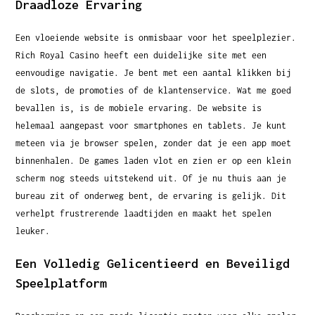
Draadloze Ervaring
Een vloeiende website is onmisbaar voor het speelplezier.
Rich Royal Casino heeft een duidelijke site met een
eenvoudige navigatie. Je bent met een aantal klikken bij
de slots, de promoties of de klantenservice. Wat me goed
bevallen is, is de mobiele ervaring. De website is
helemaal aangepast voor smartphones en tablets. Je kunt
meteen via je browser spelen, zonder dat je een app moet
binnenhalen. De games laden vlot en zien er op een klein
scherm nog steeds uitstekend uit. Of je nu thuis aan je
bureau zit of onderweg bent, de ervaring is gelijk. Dit
verhelpt frustrerende laadtijden en maakt het spelen
leuker.
Een Volledig Gelicentieerd en Beveiligd
Speelplatform