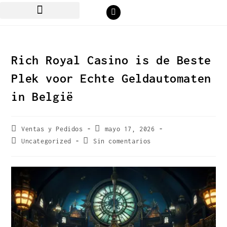
Rich Royal Casino is de Beste
Plek voor Echte Geldautomaten
in België
Ventas y Pedidos
mayo 17, 2026
Uncategorized
Sin comentarios