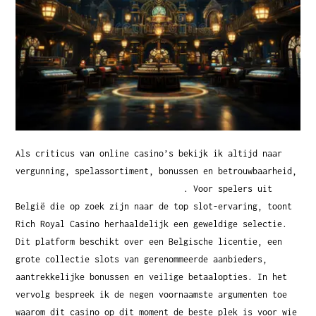
Als criticus van online casino’s bekijk ik altijd naar
vergunning, spelassortiment, bonussen en betrouwbaarheid,
https://richroyalcasino.org/nl-be/
. Voor spelers uit
België die op zoek zijn naar de top slot-ervaring, toont
Rich Royal Casino herhaaldelijk een geweldige selectie.
Dit platform beschikt over een Belgische licentie, een
grote collectie slots van gerenommeerde aanbieders,
aantrekkelijke bonussen en veilige betaalopties. In het
vervolg bespreek ik de negen voornaamste argumenten toe
waarom dit casino op dit moment de beste plek is voor wie