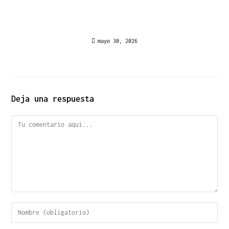
Le Opzioni di Pagamento per i Giocatori
d’azzardo di Bruno Casino in Italia
mayo 30, 2026
Deja una respuesta