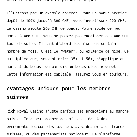
Illustrons par un exemple concret. Pour un bonus premier
dépôt de 100% jusqu’à 300 CHF, vous investissez 200 CHF.
Le casino ajoute 200 CHF de bonus. Votre solde de jeu
monte à 400 CHF. Vous ne pouvez pas encaisser ces 400 CHF
tout de suite. Il faut d’abord les miser un certain
nombre de fois. C’est le “wager”, ou exigence de mise. Ce
multiplicateur, souvent entre 35x et 50x, s’applique au
montant du bonus, ou parfois au bonus plus le dépôt.
Cette information est capitale, assurez-vous-en toujours.
Avantages uniques pour les membres
suisses
Rich Royal Casino ajuste parfois ses promotions au marché
suisse. Cela peut donner des offres liées à des
événements locaux, des tournois avec des prix en francs
suisses, ou des partenariats nationaux. La plateforme