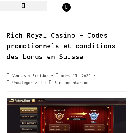
Rich Royal Casino – Codes
promotionnels et conditions
des bonus en Suisse
Ventas y Pedidos
mayo 15, 2026
Uncategorized
Sin comentarios