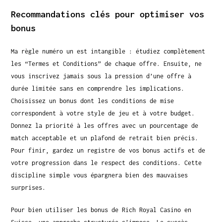
Recommandations clés pour optimiser vos
bonus
Ma règle numéro un est intangible : étudiez complètement
les “Termes et Conditions” de chaque offre. Ensuite, ne
vous inscrivez jamais sous la pression d’une offre à
durée limitée sans en comprendre les implications.
Choisissez un bonus dont les conditions de mise
correspondent à votre style de jeu et à votre budget.
Donnez la priorité à les offres avec un pourcentage de
match acceptable et un plafond de retrait bien précis.
Pour finir, gardez un registre de vos bonus actifs et de
votre progression dans le respect des conditions. Cette
discipline simple vous épargnera bien des mauvaises
surprises.
Pour bien utiliser les bonus de Rich Royal Casino en