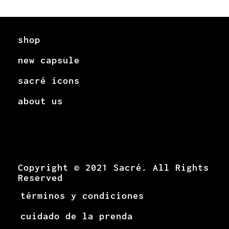
shop
new capsule
sacré icons
about us
Copyright © 2021 Sacré. All Rights
Reserved
términos y condiciones
cuidado de la prenda