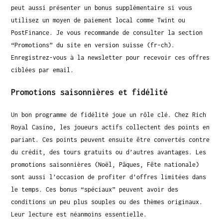
peut aussi présenter un bonus supplémentaire si vous
utilisez un moyen de paiement local comme Twint ou
PostFinance. Je vous recommande de consulter la section
“Promotions” du site en version suisse (fr-ch).
Enregistrez-vous à la newsletter pour recevoir ces offres
ciblées par email.
Promotions saisonnières et fidélité
Un bon programme de fidélité joue un rôle clé. Chez Rich
Royal Casino, les joueurs actifs collectent des points en
pariant. Ces points peuvent ensuite être convertés contre
du crédit, des tours gratuits ou d’autres avantages. Les
promotions saisonnières (Noël, Pâques, Fête nationale)
sont aussi l’occasion de profiter d’offres limitées dans
le temps. Ces bonus “spéciaux” peuvent avoir des
conditions un peu plus souples ou des thèmes originaux.
Leur lecture est néanmoins essentielle.