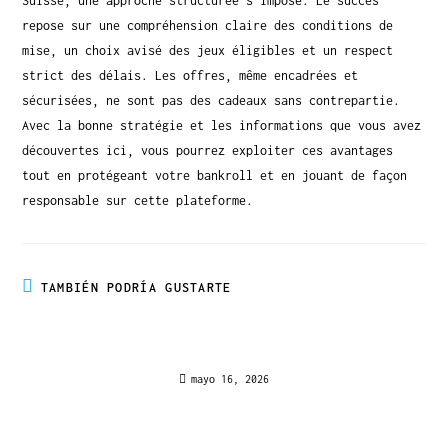
Suisse, une approche structurée s’impose. Le succès
repose sur une compréhension claire des conditions de
mise, un choix avisé des jeux éligibles et un respect
strict des délais. Les offres, même encadrées et
sécurisées, ne sont pas des cadeaux sans contrepartie.
Avec la bonne stratégie et les informations que vous avez
découvertes ici, vous pourrez exploiter ces avantages
tout en protégeant votre bankroll et en jouant de façon
responsable sur cette plateforme.
TAMBIÉN PODRÍA GUSTARTE
Trygg nettgaming og store gevinster på Dracula
Casino for Norge
mayo 16, 2026