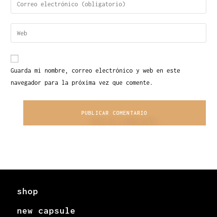
Guarda mi nombre, correo electrónico y web en este
navegador para la próxima vez que comente.
shop
new capsule