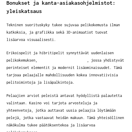
Bonukset ja kanta-asiakasohjelmistot:
yleiskatsaus
Tekninen suorituskyky tukee sujuvaa pelikokemusta ilman
katkoksia, ja grafiikka sekä 3D-animaatiot tuovat
lisäarvoa visuaalisesti.
Erikoispelit ja hibritipelit synnyttävät uudenlaisen
pelikokemuksen,
https://rickycasino.fi/
, jossa yhdistyvät
perinteiset elementit ja modernit lisäominaisuudet. Tämä
tarjoaa pelaajalle mahdollisuuden kokea innovatiivisia
pelitoimintoja ja lisäpalkintoja.
Pelaajien arviot peleistä antavat hyödyllistä palautetta
valintaan. Kasino voi tarjota arvosteluja ja
yhteenvetoja, jotka auttavat uusia pelaajia löytämään
pelejä, jotka vastaavat heidän makuun. Tämä yhteisöllinen
näkökulma tukee päätöksentekoa ja lisäarvoa