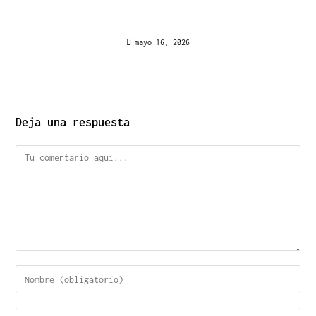
Ξεκινάτε το Ταξίδι σας σας προς Μεγαλειώδεις
Κέρδη με το OscarSpin Casino για την Ελλάδα
mayo 16, 2026
Deja una respuesta