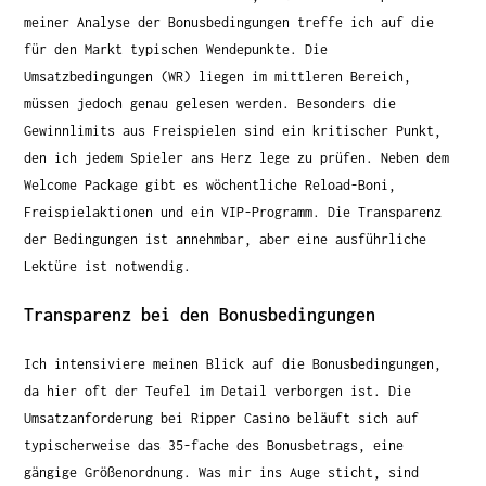
meiner Analyse der Bonusbedingungen treffe ich auf die
für den Markt typischen Wendepunkte. Die
Umsatzbedingungen (WR) liegen im mittleren Bereich,
müssen jedoch genau gelesen werden. Besonders die
Gewinnlimits aus Freispielen sind ein kritischer Punkt,
den ich jedem Spieler ans Herz lege zu prüfen. Neben dem
Welcome Package gibt es wöchentliche Reload-Boni,
Freispielaktionen und ein VIP-Programm. Die Transparenz
der Bedingungen ist annehmbar, aber eine ausführliche
Lektüre ist notwendig.
Transparenz bei den Bonusbedingungen
Ich intensiviere meinen Blick auf die Bonusbedingungen,
da hier oft der Teufel im Detail verborgen ist. Die
Umsatzanforderung bei Ripper Casino beläuft sich auf
typischerweise das 35-fache des Bonusbetrags, eine
gängige Größenordnung. Was mir ins Auge sticht, sind