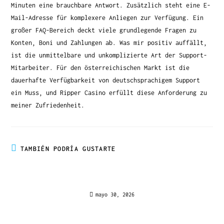
Minuten eine brauchbare Antwort. Zusätzlich steht eine E-
Mail-Adresse für komplexere Anliegen zur Verfügung. Ein
großer FAQ-Bereich deckt viele grundlegende Fragen zu
Konten, Boni und Zahlungen ab. Was mir positiv auffällt,
ist die unmittelbare und unkomplizierte Art der Support-
Mitarbeiter. Für den österreichischen Markt ist die
dauerhafte Verfügbarkeit von deutschsprachigem Support
ein Muss, und Ripper Casino erfüllt diese Anforderung zu
meiner Zufriedenheit.
TAMBIÉN PODRÍA GUSTARTE
Play Anywhere Anytime with Gaming App at Leon
Casino for Canada
mayo 30, 2026