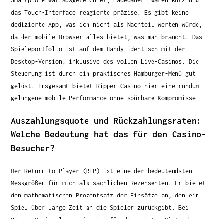
Smartphone war ausgezeichnet, Ladedauern waren kurz und
das Touch-Interface reagierte präzise. Es gibt keine
dedizierte App, was ich nicht als Nachteil werten würde,
da der mobile Browser alles bietet, was man braucht. Das
Spieleportfolio ist auf dem Handy identisch mit der
Desktop-Version, inklusive des vollen Live-Casinos. Die
Steuerung ist durch ein praktisches Hamburger-Menü gut
gelöst. Insgesamt bietet Ripper Casino hier eine rundum
gelungene mobile Performance ohne spürbare Kompromisse.
Auszahlungsquote und Rückzahlungsraten:
Welche Bedeutung hat das für den Casino-
Besucher?
Der Return to Player (RTP) ist eine der bedeutendsten
Messgrößen für mich als sachlichen Rezensenten. Er bietet
den mathematischen Prozentsatz der Einsätze an, den ein
Spiel über lange Zeit an die Spieler zurückgibt. Bei