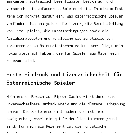
markanten, australisch beeinflussten Design auf und
verspricht ein umfassendes Spielerlebnis. In diesem Test
gehe ich konkret darauf ein, was österreichische Spieler
vorfinden. Ich analysiere die Lizenz, die Bereitstellung
von Live-Spielen, die Umsatzbedingungen sowie die
Auszahlungsquoten und vergleiche sie zu etablierten
Konkurrenten am österreichischen Markt. Dabei liegt mein
Fokus stets auf Fakten, die für Spieler aus Österreich
relevant sind.
Erste Eindruck und Lizenzsicherheit für
österreichische Spieler
Mein erster Besuch auf Ripper Casino wirkt durch das
unverwechselbare Outback-Motiv und die düstere Farbgebung
hervor. Die Seite erscheint modern und ist leicht
navigierbar, wobei die Spiele deutlich im Vordergrund
sind. Für mich als Rezensent ist die juristische