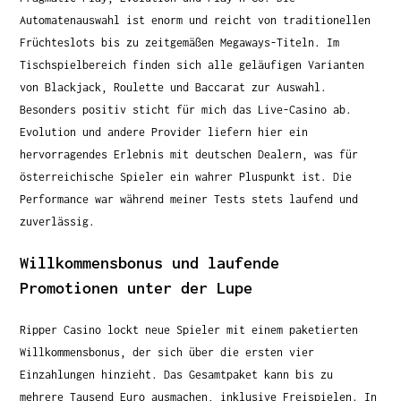
Automatenauswahl ist enorm und reicht von traditionellen
Früchteslots bis zu zeitgemäßen Megaways-Titeln. Im
Tischspielbereich finden sich alle geläufigen Varianten
von Blackjack, Roulette und Baccarat zur Auswahl.
Besonders positiv sticht für mich das Live-Casino ab.
Evolution und andere Provider liefern hier ein
hervorragendes Erlebnis mit deutschen Dealern, was für
österreichische Spieler ein wahrer Pluspunkt ist. Die
Performance war während meiner Tests stets laufend und
zuverlässig.
Willkommensbonus und laufende
Promotionen unter der Lupe
Ripper Casino lockt neue Spieler mit einem paketierten
Willkommensbonus, der sich über die ersten vier
Einzahlungen hinzieht. Das Gesamtpaket kann bis zu
mehrere Tausend Euro ausmachen, inklusive Freispielen. In