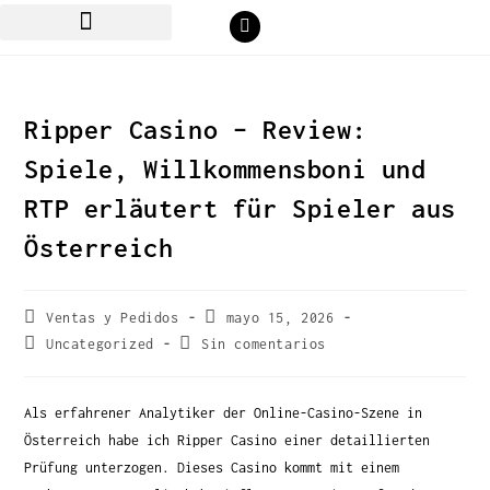
Ripper Casino – Review:
Spiele, Willkommensboni und
RTP erläutert für Spieler aus
Österreich
Ventas y Pedidos
mayo 15, 2026
Uncategorized
Sin comentarios
Als erfahrener Analytiker der Online-Casino-Szene in
Österreich habe ich Ripper Casino einer detaillierten
Prüfung unterzogen. Dieses Casino kommt mit einem