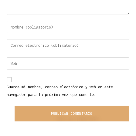
Guarda mi nombre, correo electrónico y web en este
navegador para la próxima vez que comente.