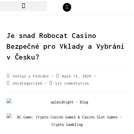
Je snad Robocat Casino
Bezpečné pro Vklady a Vybrání
v Česku?
Ventas y Pedidos
mayo 13, 2026
Uncategorized
Sin comentarios