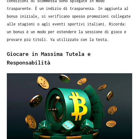
condizioni di scommessa sono spiegate in modo
trasparente. È un indizio di trasparenza. In aggiunta al
bonus iniziale, si verificano spesso promozioni collegate
alle stagioni o agli eventi sportivi italiani. Ricorda:
un bonus è un modo per estendere la sessione di gioco e
provare più titoli. Va utilizzato con la testa.
Giocare in Massima Tutela e
Responsabilità