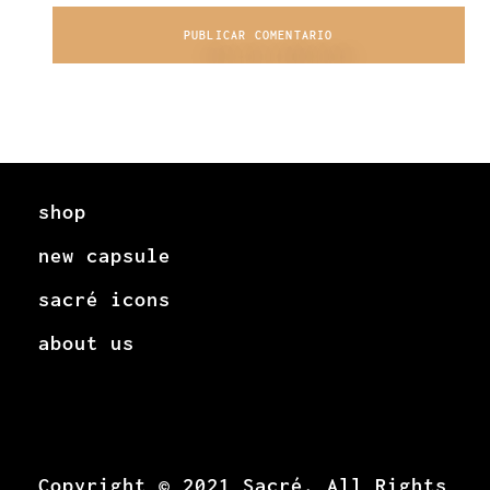
shop
new capsule
sacré icons
about us
Copyright © 2021 Sacré. All Rights