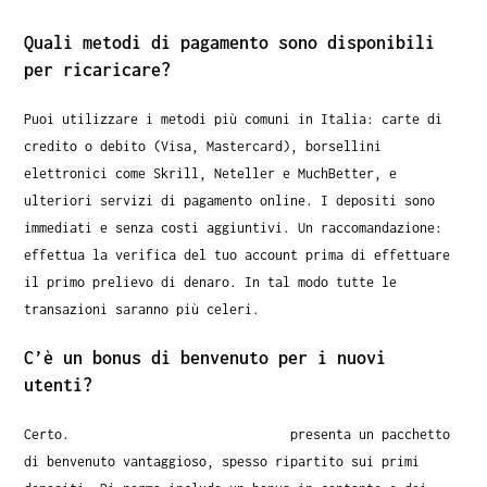
Quali metodi di pagamento sono disponibili
per ricaricare?
Puoi utilizzare i metodi più comuni in Italia: carte di
credito o debito (Visa, Mastercard), borsellini
elettronici come Skrill, Neteller e MuchBetter, e
ulteriori servizi di pagamento online. I depositi sono
immediati e senza costi aggiuntivi. Un raccomandazione:
effettua la verifica del tuo account prima di effettuare
il primo prelievo di denaro. In tal modo tutte le
transazioni saranno più celeri.
C’è un bonus di benvenuto per i nuovi
utenti?
Certo.
Royalstiger Casinò Rtp Slot
presenta un pacchetto
di benvenuto vantaggioso, spesso ripartito sui primi