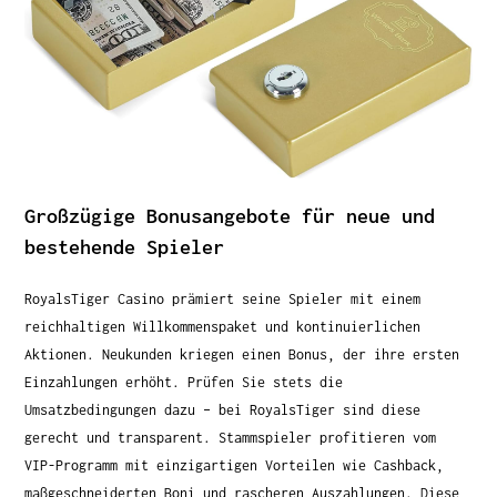
Großzügige Bonusangebote für neue und
bestehende Spieler
RoyalsTiger Casino prämiert seine Spieler mit einem
reichhaltigen Willkommenspaket und kontinuierlichen
Aktionen. Neukunden kriegen einen Bonus, der ihre ersten
Einzahlungen erhöht. Prüfen Sie stets die
Umsatzbedingungen dazu – bei RoyalsTiger sind diese
gerecht und transparent. Stammspieler profitieren vom
VIP-Programm mit einzigartigen Vorteilen wie Cashback,
maßgeschneiderten Boni und rascheren Auszahlungen. Diese