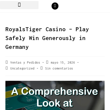
RoyalsTiger Casino – Play
Safely Win Generously in
Germany
Ventas y Pedidos
mayo 15, 2026
Uncategorized
Sin comentarios