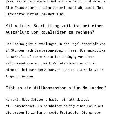
Visa, Mastercard sowie E-Wallets wie Skrill und Neteller.
Alle Transaktionen laufen verschlüsselt ab, damit Ihre
Finanzdaten maximal bewahrt sind.
Mit welcher Bearbeitungszeit ist bei einer
Auszahlung von RoyalsTiger zu rechnen?
Das Casino gibt Auszahlungen in der Regel innerhalb von
24 Stunden nach Bearbeitungsbeginn frei. Die endgültige
Gutschrift auf Ihrem Konto ist abhängig von Ihrer
Zahlungsmethode ab. Bei E-Wallets dauert es oft in
Minuten, bei Banküberweisungen kann es 1-3 Werktage in
Anspruch nehmen.
Gibt es ein Willkommensbonus für Neukunden?
Korrekt. Neue Spieler erhalten ein attraktives
Willkommenspaket. Es beinhaltet häufig einen Bonus auf
die ersten Einzahlungen sowie Freispiele. Die genauen