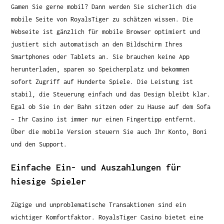
Gamen Sie gerne mobil? Dann werden Sie sicherlich die
mobile Seite von RoyalsTiger zu schätzen wissen. Die
Webseite ist gänzlich für mobile Browser optimiert und
justiert sich automatisch an den Bildschirm Ihres
Smartphones oder Tablets an. Sie brauchen keine App
herunterladen, sparen so Speicherplatz und bekommen
sofort Zugriff auf Hunderte Spiele. Die Leistung ist
stabil, die Steuerung einfach und das Design bleibt klar.
Egal ob Sie in der Bahn sitzen oder zu Hause auf dem Sofa
– Ihr Casino ist immer nur einen Fingertipp entfernt.
Über die mobile Version steuern Sie auch Ihr Konto, Boni
und den Support.
Einfache Ein- und Auszahlungen für
hiesige Spieler
Zügige und unproblematische Transaktionen sind ein
wichtiger Komfortfaktor. RoyalsTiger Casino bietet eine