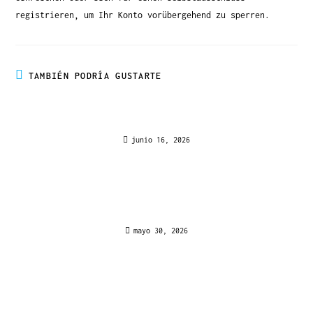
registrieren, um Ihr Konto vorübergehend zu sperren.
TAMBIÉN PODRÍA GUSTARTE
Digital Currency Progress: Fair Crown Casino
Embraces Crypto Payments in Australia
junio 16, 2026
Piattaforma di Gioco con Soldi Veri e Spin
Gratis per l’Italia: Malina Casino
mayo 30, 2026
Winz Casino – Amazing Bonuses Superior Payouts
Exclusively for Canadians