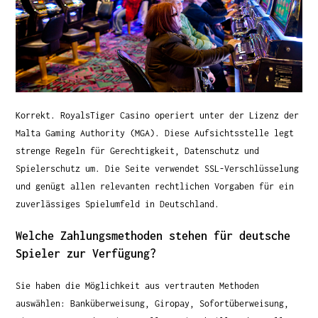
Korrekt. RoyalsTiger Casino operiert unter der Lizenz der
Malta Gaming Authority (MGA). Diese Aufsichtsstelle legt
strenge Regeln für Gerechtigkeit, Datenschutz und
Spielerschutz um. Die Seite verwendet SSL-Verschlüsselung
und genügt allen relevanten rechtlichen Vorgaben für ein
zuverlässiges Spielumfeld in Deutschland.
Welche Zahlungsmethoden stehen für deutsche
Spieler zur Verfügung?
Sie haben die Möglichkeit aus vertrauten Methoden
auswählen: Banküberweisung, Giropay, Sofortüberweisung,