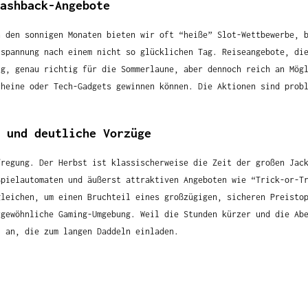
ashback-Angebote
n den sonnigen Monaten bieten wir oft “heiße” Slot-Wettbewerbe, 
tspannung nach einem nicht so glücklichen Tag. Reiseangebote, di
ig, genau richtig für die Sommerlaune, aber dennoch reich an Mög
cheine oder Tech-Gadgets gewinnen können. Die Aktionen sind prob
 und deutliche Vorzüge
fregung. Der Herbst ist klassischerweise die Zeit der großen Jac
Spielautomaten und äußerst attraktiven Angeboten wie “Trick-or-T
gleichen, um einen Bruchteil eines großzügigen, sicheren Preisto
rgewöhnliche Gaming-Umgebung. Weil die Stunden kürzer und die Ab
i an, die zum langen Daddeln einladen.
 con Spinfin Casino