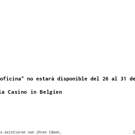
oficina" no estará disponible del 26 al 31 d
ia Casino in Belgien
os existieren von ihren Ideen,
https://casinomafiaa.com/de-be/
. 