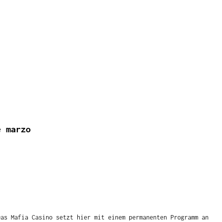
e marzo
Das Mafia Casino setzt hier mit einem permanenten Programm an