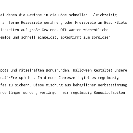
bei denen die Gewinne in die Höhe schnellen. Gleichzeitig
e an ferne Reiseziele gemahnen, oder Freispiele an Beach-Slots
lichkeiten auf große Gewinne. Oft warten wöchentliche
lemlos und schnell eingelöst, abgestimmt zum sorglosen
kpots und rätselhaften Bonusrunden. Halloween gestaltet unsere
reat”-Freispielen. In dieser Jahreszeit gibt es regelmäßig
pfes zu sichern. Diese Mischung aus behaglicher Herbststimmung
ende länger werden, verlängern wir regelmäßig Bonuslaufzeiten