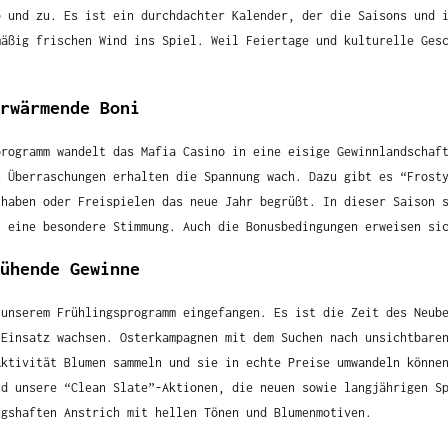
b und zu. Es ist ein durchdachter Kalender, der die Saisons und 
mäßig frischen Wind ins Spiel. Weil Feiertage und kulturelle Ges
rwärmende Boni
programm wandelt das Mafia Casino in eine eisige Gewinnlandschaf
n Überraschungen erhalten die Spannung wach. Dazu gibt es “Frost
thaben oder Freispielen das neue Jahr begrüßt. In dieser Saison 
t eine besondere Stimmung. Auch die Bonusbedingungen erweisen si
ühende Gewinne
 unserem Frühlingsprogramm eingefangen. Es ist die Zeit des Neub
 Einsatz wachsen. Osterkampagnen mit dem Suchen nach unsichtbare
Aktivität Blumen sammeln und sie in echte Preise umwandeln könne
nd unsere “Clean Slate”-Aktionen, die neuen sowie langjährigen S
ngshaften Anstrich mit hellen Tönen und Blumenmotiven.