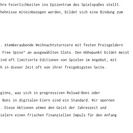
ihre Feierlichkeiten ins Epizentrum des Spielspaßes stellt.
chehnisse miteinbezogen werden, bildet sich eine Bindung zum
t. Atemberaubende Weihnachtsturniere mit festen Preisgeldern
y Free Spins” an ausgewählten Slots. Den Höhepunkt bildet meist
sind oft limitierte Editionen von Spielen im Angebot, mit
ch in dieser Zeit oft von ihrer freigebigsten Seite.
eginns, was sich in progressiven Reload-Boni oder
n Boni in digitalen Eiern sind ein Standard. Wir spornen
n. Diese Aktionen atmen den Geist der Jahreszeit und
pielern einen frischen finanziellen Impuls für den Anfang