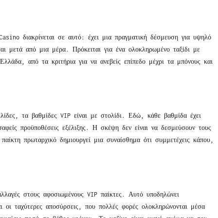
Casino διακρίνεται σε αυτό: έχει μια πραγματική δέσμευση για υψηλό
αι μετά από μια μέρα. Πρόκειται για ένα ολοκληρωμένο ταξίδι με
λλάδα, από τα κριτήρια για να ανεβείς επίπεδο μέχρι τα μπόνους και
λίδες, τα βαθμίδες VIP είναι με στολίδι. Εδώ, κάθε βαθμίδα έχει
 σαφείς προϋποθέσεις εξέλιξης. Η σκέψη δεν είναι να δεσμεύσουν τους
παίκτη πρωταρχικό δημιουργεί μια συναίσθημα ότι συμμετέχεις κάπου,
ναλλαγές στους αφοσιωμένους VIP παίκτες. Αυτό υποδηλώνει
αι οι ταχύτερες αποσύρσεις, που πολλές φορές ολοκληρώνονται μέσα