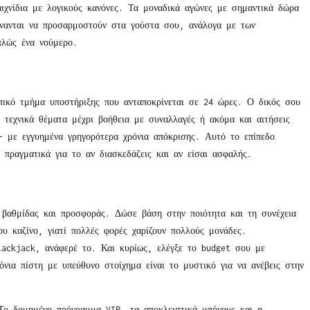
ιχνίδια με λογικούς κανόνες. Τα μοναδικά αγώνες με σημαντικά δώρα
δύνανται να προσαρμοστούν στα γούστα σου, ανάλογα με των
πλώς ένα νούμερο.
υπικό τμήμα υποστήριξης που ανταποκρίνεται σε 24 ώρες. Ο δικός σου
ό τεχνικά θέματα μέχρι βοήθεια με συναλλαγές ή ακόμα και αιτήσεις
– με εγγυημένα γρηγορότερα χρόνια απόκρισης. Αυτό το επίπεδο
 πραγματικά για το αν διασκεδάζεις και αν είσαι ασφαλής.
ε βαθμίδας και προσφοράς. Δώσε βάση στην ποιότητα και τη συνέχεια
υ καζίνο, γιατί πολλές φορές χαρίζουν πολλούς μονάδες.
lackjack, ανάφερέ το. Και κυρίως, ελέγξε το budget σου με
νια πίστη με υπεύθυνο στοίχημα είναι το μυστικό για να ανέβεις στην
 Το δομημένο πρόγραμμα VIP, τα αποκλειστικά μπόνους και η