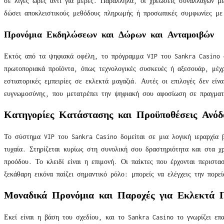
σε λίγες ώρες αντί για μέρες. Παράλληλα, οι χρεώσεις συναλλαγών με
δώσει αποκλειστικούς μεθόδους πληρωμής ή προσωπικές συμφωνίες με
Προνόμια Εκδηλώσεων και Δώρων και Ανταμοιβών
Εκτός από τα ψηφιακά οφέλη, το πρόγραμμα VIP του Sankra Casino σ
πρωτοποριακά προϊόντα, όπως τεχνολογικές συσκευές ή αξεσουάρ, μέχ
εστιατορικές εμπειρίες σε εκλεκτά μαγαζιά. Αυτές οι επιλογές δεν εί
ευγνωμοσύνης, που μετατρέπει την ψηφιακή σου αφοσίωση σε πραγματι
Κατηγορίες Κατάστασης και Προϋποθέσεις Ανόδ
Το σύστημα VIP του Sankra Casino δομείται σε μια λογική ιεραρχία
τυχαία. Στηρίζεται κυρίως στη συνολική σου δραστηριότητα και στα χ
προόδου. Το κλειδί είναι η επιμονή. Οι παίκτες που έρχονται περιστ
ξεκάθαρη εικόνα παίζει σημαντικό ρόλο: μπορείς να ελέγχεις την πορε
Μοναδικά Προνόμια και Παροχές για Εκλεκτά 
Εκεί είναι η βάση του σχεδίου, και το Sankra Casino το γνωρίζει επ