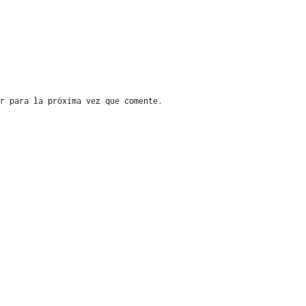
r para la próxima vez que comente.
términos y condiciones
cuidado de la prenda
política de tratamiento de datos