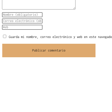
Guarda mi nombre, correo electrónico y web en este navegado
shop
new capsule
sacré icons
about us
Copyright © 2021 Sacré. All Rights
Reserved