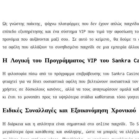
Ως γνώστης παίκτης, ψάχνω πλατφόρμες που δεν έχουν απλώς παιχνίδια
επίπεδο εξυπηρέτησης και ένα σύστημα VIP που τιμά την αφοσίωση το
προνόμια που αυξάνονται μαζί σου. Σε αυτό το κείμενο, θα δούμε τι 
τα οφέλη που αλλάζουν το συνηθισμένο παιχνίδι σε μια εμπειρία άλλο
Η Λογική του Προγράμματος VIP του Sankra C
Η φιλοσοφία πίσω από το πρόγραμμα επιβράβευσης του Sankra Casino ε
φτιαχτεί για να δίνει ουσιαστικά οφέλη που βελτιώνουν ουσιαστικά το
χρήστες σε δύσκολους κανόνες, αλλά να τους αναγνωρίσουν ομαλά καθ
κι έτσι το μονοπάτι προς τα υψηλότερα στάδια καθίσταται τόσο γοητε
Ειδικές Συναλλαγές και Εξοικονόμηση Χρονικού
Η διάρκεια και η απλότητα είναι σημαντικά στο online παιχνίδι. Το 
μεγαλύτερα όρια κατάθεσης και ανάληψης, ώστε να μπορείς να ελέγξει