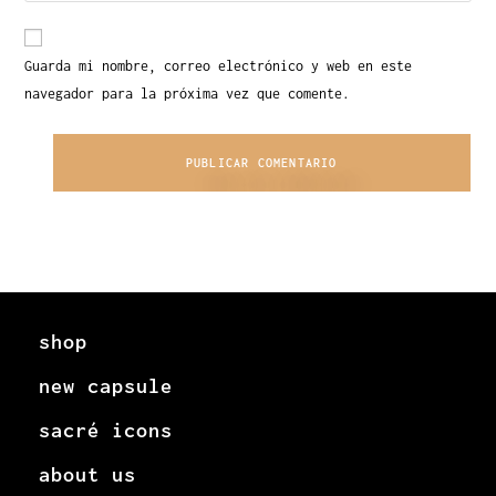
Guarda mi nombre, correo electrónico y web en este
navegador para la próxima vez que comente.
shop
new capsule
sacré icons
about us