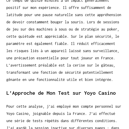
Ce temps de quinze minutes a un impact généralement
positif sur mon expérience. Il offre suffisamment de
latitude pour une pause naturelle sans cette appréhension
de devoir constamment bouger la souris. Lors de sessions
de jeu sur des machines à sous ou de stratégie au poker,
cette quiétude est appréciable. Sur le plan sécurité, le
paramètre est également fiable. Il réduit efficacement
les risques liés à un appareil laissé sans surveillance,
une précaution essentielle pour tout joueur en France.
L’avertissement préalable est la cerise sur le gâteau,
transformant une fonction de sécurité potentiellement
gênante en une fonctionnalité utile et bien intégrée.
L’Approche de Mon Test sur Yoyo Casino
Pour cette analyse, j’ai employé mon compte personnel sur
Yoyo Casino, joignable depuis la France. J’ai effectué
une série de tests répétés dans différentes conditions.
J’ai gardé la session inactive sur diverses pages : dans