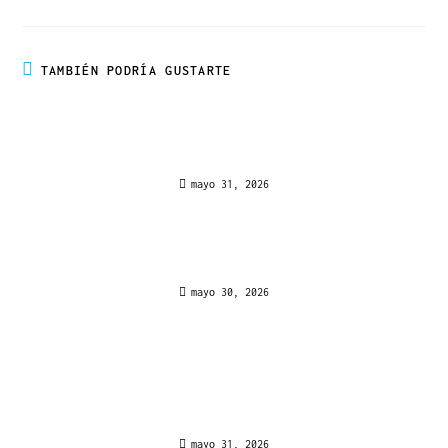
TAMBIÉN PODRÍA GUSTARTE
Cassino Mostbet – Experimente caça-níqueis com
alto RTP e obtenha dinheiro de forma rápida em
Portugal
mayo 31, 2026
Your perfect Mix Between Luck and Skill at
Spingranny Casino in Australia
mayo 30, 2026
Kingmaker Casino: Todo lo que necesitas saber
sobre los juegos de azar en directo y las
características para jugadores en España.
mayo 31, 2026