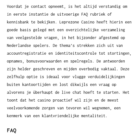
Voordat je contact opneemt, is het altijd verstandig om
in eerste instantie de uitvoerige FAQ rubriek of
kennisbank te bekijken. Leprezone Casino heeft hierin een
goede basis gelegd met een overzichtelijke verzameling
van veelgestelde vragen, in het bijzonder afgestemd op
Nederlandse spelers. De thema’s strekken zich uit van
accountregistratie en identiteitscontrole tot stortingen,
opnames, bonusvoorwaarden en spelregels. De antwoorden
zijn helder geschreven en mijden overbodig vaktaal. Deze
zelfhulp optie is ideaal voor vlugge verduidelijkingen
buiten kantoortijden en lost dikwijls een vraag op
alvorens je überhaupt de live chat hoeft te starten. Het
toont dat het casino proactief wil zijn en de meest
veelvoorkomende zorgen van tevoren wil wegnemen, een
kenmerk van een klantvriendelijke mentaliteit.
FAQ