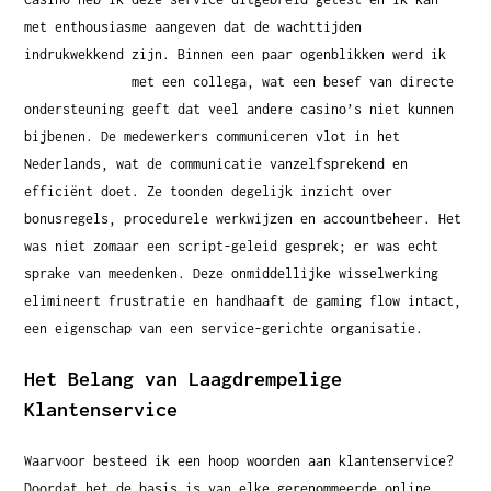
met enthousiasme aangeven dat de wachttijden
indrukwekkend zijn. Binnen een paar ogenblikken werd ik
doorverbonden
met een collega, wat een besef van directe
ondersteuning geeft dat veel andere casino’s niet kunnen
bijbenen. De medewerkers communiceren vlot in het
Nederlands, wat de communicatie vanzelfsprekend en
efficiënt doet. Ze toonden degelijk inzicht over
bonusregels, procedurele werkwijzen en accountbeheer. Het
was niet zomaar een script-geleid gesprek; er was echt
sprake van meedenken. Deze onmiddellijke wisselwerking
elimineert frustratie en handhaaft de gaming flow intact,
een eigenschap van een service-gerichte organisatie.
Het Belang van Laagdrempelige
Klantenservice
Waarvoor besteed ik een hoop woorden aan klantenservice?
Doordat het de basis is van elke gerenommeerde online