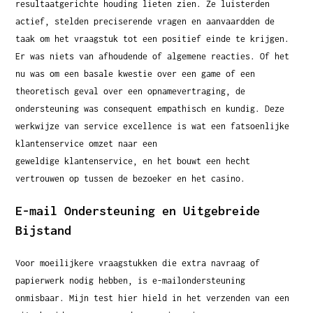
resultaatgerichte houding lieten zien. Ze luisterden
actief, stelden preciserende vragen en aanvaardden de
taak om het vraagstuk tot een positief einde te krijgen.
Er was niets van afhoudende of algemene reacties. Of het
nu was om een basale kwestie over een game of een
theoretisch geval over een opnamevertraging, de
ondersteuning was consequent empathisch en kundig. Deze
werkwijze van service excellence is wat een fatsoenlijke
klantenservice omzet naar een
gamblingcommission.gov.uk
geweldige klantenservice, en het bouwt een hecht
vertrouwen op tussen de bezoeker en het casino.
E-mail Ondersteuning en Uitgebreide
Bijstand
Voor moeilijkere vraagstukken die extra navraag of
papierwerk nodig hebben, is e-mailondersteuning
onmisbaar. Mijn test hier hield in het verzenden van een