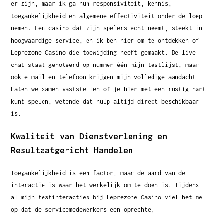
er zijn, maar ik ga hun responsiviteit, kennis,
toegankelijkheid en algemene effectiviteit onder de loep
nemen. Een casino dat zijn spelers echt neemt, steekt in
hoogwaardige service, en ik ben hier om te ontdekken of
Leprezone Casino die toewijding heeft gemaakt. De live
chat staat genoteerd op nummer één mijn testlijst, maar
ook e-mail en telefoon krijgen mijn volledige aandacht.
Laten we samen vaststellen of je hier met een rustig hart
kunt spelen, wetende dat hulp altijd direct beschikbaar
is.
Kwaliteit van Dienstverlening en
Resultaatgericht Handelen
Toegankelijkheid is een factor, maar de aard van de
interactie is waar het werkelijk om te doen is. Tijdens
al mijn testinteracties bij Leprezone Casino viel het me
op dat de servicemedewerkers een oprechte,