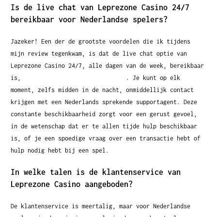
Is de live chat van Leprezone Casino 24/7
bereikbaar voor Nederlandse spelers?
Jazeker! Een der de grootste voordelen die ik tijdens
mijn review tegenkwam, is dat de live chat optie van
Leprezone Casino 24/7, alle dagen van de week, bereikbaar
is,
https://casinoleprezone.co.nl/
. Je kunt op elk
moment, zelfs midden in de nacht, onmiddellijk contact
krijgen met een Nederlands sprekende supportagent. Deze
constante beschikbaarheid zorgt voor een gerust gevoel,
in de wetenschap dat er te allen tijde hulp beschikbaar
is, of je een spoedige vraag over een transactie hebt of
hulp nodig hebt bij een spel.
In welke talen is de klantenservice van
Leprezone Casino aangeboden?
De klantenservice is meertalig, maar voor Nederlandse