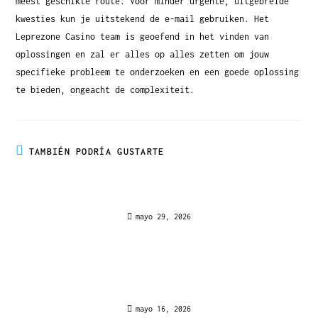
meest geschikte route. Voor minder urgente, uitgebreide
kwesties kun je uitstekend de e-mail gebruiken. Het
Leprezone Casino team is geoefend in het vinden van
oplossingen en zal er alles op alles zetten om jouw
specifieke probleem te onderzoeken en een goede oplossing
te bieden, ongeacht de complexiteit.
TAMBIÉN PODRÍA GUSTARTE
Gra Chicken Road – kreowanie wspomnień w
Polsce, każdy obrót na raz
mayo 29, 2026
Gransino Kaszinó: Hiteles Tétek, Valódi
Nyeremények Magyarországnak
mayo 16, 2026