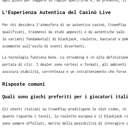
ogni gioco per leggere le regole specifiche e, se presente, il
L’Esperienza Autentica del Casinò Live
Per chi desidera l’atmosfera di un autentico casinò, CrownPlay
qualificati, trasmessi da studi appositi o da autentiche sale.
le varianti fondamentali di blackjack, roulette, baccarat e po
scommette sull’esito di eventi divertenti.
La tecnologia funziona bene. Lo streaming è in alta definizion
portata di clic. I dealer sono cortesi e formati, gli ambienti
assicura stabilità, correttezza e un intrattenimento che forse
Risposte comuni
Quali sono giochi preferiti per i giocatori ital
Gli utenti italiani su CrownPlay prediligono le slot video, in
quanto riguarda i tavoli, la roulette europea e il blackjack r
sono sempre affollati, merito della possibilità di interagire 