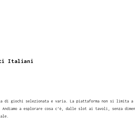
ti Italiani
ta di giochi selezionata e varia. La piattaforma non si limita a
. Andiamo a esplorare cosa c’è, dalle slot ai tavoli, senza dime
tale.