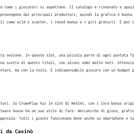
io come i giocatori si aspettano. Il catalogo è rinnovato e spaz
 provengono dai principali produttori, quindi la grafica è buona
ali come wild e scatter, i round bonus e i giri gratuiti. E poi 
sta sezione. In queste slot, una piccola parte di ogni puntata f
una scelta di questi titoli, con alcuni nomi molto noti. Attenzi
entare, ma con la testa. È indispensabile giocare con un budget 
atori. Su CrownPlay hai le slot di NetEnt, con i loro bonus orig
ftware house ha un suo stile di fare: meccaniche di gioco, grafi
apprezza. Tutti i giochi funzionano bene anche su smartphone e t
i da Casinò