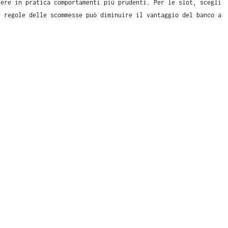
tere in pratica comportamenti più prudenti. Per le slot, scegli
e regole delle scommesse può diminuire il vantaggio del banco a