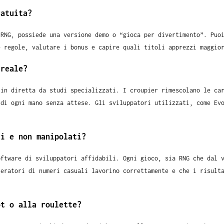
ratuita?
 RNG, possiede una versione demo o “gioca per divertimento”. Puo
e regole, valutare i bonus e capire quali titoli apprezzi maggio
 reale?
 in diretta da studi specializzati. I croupier rimescolano le ca
 di ogni mano senza attese. Gli sviluppatori utilizzati, come Ev
ti e non manipolati?
oftware di sviluppatori affidabili. Ogni gioco, sia RNG che dal 
neratori di numeri casuali lavorino correttamente e che i risult
ot o alla roulette?