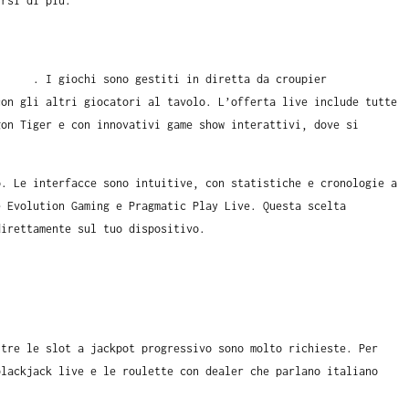
irsi di più.
it-it/
. I giochi sono gestiti in diretta da croupier
con gli altri giocatori al tavolo. L’offerta live include tutte
gon Tiger e con innovativi game show interattivi, dove si
o. Le interfacce sono intuitive, con statistiche e cronologie a
e Evolution Gaming e Pragmatic Play Live. Questa scelta
direttamente sul tuo dispositivo.
ltre le slot a jackpot progressivo sono molto richieste. Per
blackjack live e le roulette con dealer che parlano italiano