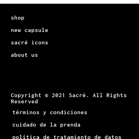
shop
new capsule
sacré icons
about us
Copyright © 2021 Sacré. All Rights
Reserved
términos y condiciones
cuidado de la prenda
política de tratamiento de datos