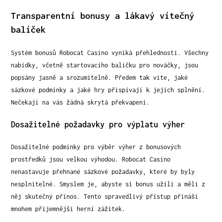
Transparentní bonusy a lákavý vítečný
balíček
Systém bonusů Robocat Casino vyniká přehledností. Všechny
nabídky, včetně startovacího balíčku pro nováčky, jsou
popsány jasně a srozumitelně. Předem tak víte, jaké
sázkové podmínky a jaké hry přispívají k jejich splnění.
Nečekají na vás žádná skrytá překvapení.
Dosažitelné požadavky pro výplatu výher
Dosažitelné podmínky pro výběr výher z bonusových
prostředků jsou velkou výhodou. Robocat Casino
nenastavuje přehnané sázkové požadavky, které by byly
nesplnitelné. Smyslem je, abyste si bonus užili a měli z
něj skutečný přínos. Tento spravedlivý přístup přináší
mnohem příjemnější herní zážitek.