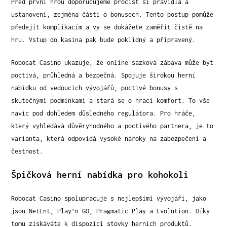
Před první hrou doporučujeme pročíst si pravidla a
ustanovení, zejména části o bonusech. Tento postup pomůže
předejít komplikacím a vy se dokážete zaměřit čistě na
hru. Vstup do kasina pak bude poklidný a připravený.
Robocat Casino ukazuje, že online sázková zábava může být
poctivá, průhledná a bezpečná. Spojuje širokou herní
nabídku od vedoucích vývojářů, poctivé bonusy s
skutečnými podmínkami a stará se o hrací komfort. To vše
navíc pod dohledem důsledného regulátora. Pro hráče,
který vyhledává důvěryhodného a poctivého partnera, je to
varianta, která odpovídá vysoké nároky na zabezpečení a
čestnost.
Špičková herní nabídka pro kohokoli
Robocat Casino spolupracuje s nejlepšími vývojáři, jako
jsou NetEnt, Play’n GO, Pragmatic Play a Evolution. Díky
tomu získáváte k dispozici stovky herních produktů.