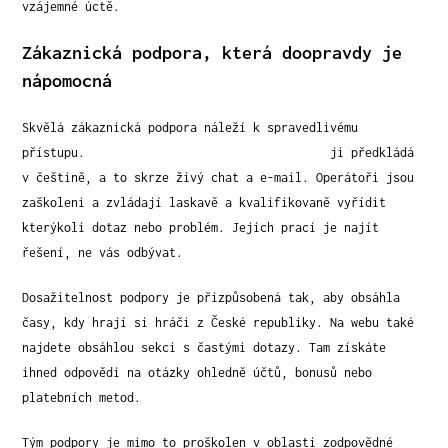
vzájemné úctě.
Zákaznická podpora, která doopravdy je
nápomocná
Skvělá zákaznická podpora náleží k spravedlivému
přístupu.
slot robocat casino recenze hráčů
ji předkládá
v češtině, a to skrze živý chat a e-mail. Operátoři jsou
zaškoleni a zvládají laskavě a kvalifikovaně vyřídit
kterýkoli dotaz nebo problém. Jejich prací je najít
řešení, ne vás odbývat.
Dosažitelnost podpory je přizpůsobená tak, aby obsáhla
časy, kdy hrají si hráči z České republiky. Na webu také
najdete obsáhlou sekci s častými dotazy. Tam získáte
ihned odpovědi na otázky ohledně účtů, bonusů nebo
platebních metod.
Tým podpory je mimo to proškolen v oblasti zodpovědné