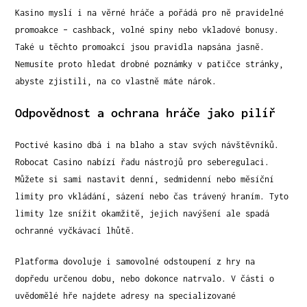
Kasino myslí i na věrné hráče a pořádá pro ně pravidelné
promoakce – cashback, volné spiny nebo vkladové bonusy.
Také u těchto promoakcí jsou pravidla napsána jasně.
Nemusíte proto hledat drobné poznámky v patičce stránky,
abyste zjistili, na co vlastně máte nárok.
Odpovědnost a ochrana hráče jako pilíř
Poctivé kasino dbá i na blaho a stav svých návštěvníků.
Robocat Casino nabízí řadu nástrojů pro seberegulaci.
Můžete si sami nastavit denní, sedmidenní nebo měsíční
limity pro vkládání, sázení nebo čas trávený hraním. Tyto
limity lze snížit okamžitě, jejich navýšení ale spadá
ochranné vyčkávací lhůtě.
Platforma dovoluje i samovolné odstoupení z hry na
dopředu určenou dobu, nebo dokonce natrvalo. V části o
uvědomělé hře najdete adresy na specializované