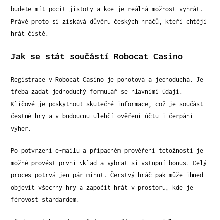
budete mít pocit jistoty a kde je reálná možnost vyhrát.
Právě proto si získává důvěru českých hráčů, kteří chtějí
hrát čistě.
Jak se stát součástí Robocat Casino
Registrace v Robocat Casino je pohotová a jednoduchá. Je
třeba zadat jednoduchý formulář se hlavními údaji.
Klíčové je poskytnout skutečné informace, což je součást
čestné hry a v budoucnu ulehčí ověření účtu i čerpání
výher.
Po potvrzení e-mailu a případném prověření totožnosti je
možné provést první vklad a vybrat si vstupní bonus. Celý
proces potrvá jen pár minut. Čerstvý hráč pak může ihned
objevit všechny hry a započít hrát v prostoru, kde je
férovost standardem.