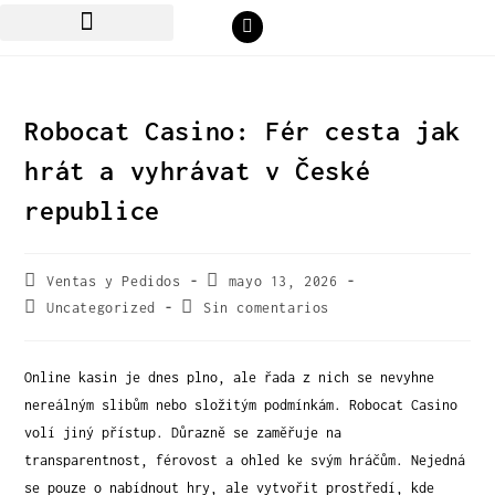
Robocat Casino: Fér cesta jak
hrát a vyhrávat v České
republice
Ventas y Pedidos
mayo 13, 2026
Uncategorized
Sin comentarios
Online kasin je dnes plno, ale řada z nich se nevyhne
nereálným slibům nebo složitým podmínkám. Robocat Casino
volí jiný přístup. Důrazně se zaměřuje na
transparentnost, férovost a ohled ke svým hráčům. Nejedná
se pouze o nabídnout hry, ale vytvořit prostředí, kde