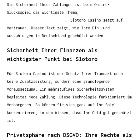
Die Sicherheit Ihrer Zahlungen ist beim Online-
Glücksspiel das wichtigste Thema,
https://slotoroo.net/de-de/
. Slotoro Casino setzt auf
Vertrauen. Dieser Text zeigt, wie Ihre Ein- und
Auszahlungen in Deutschland geschützt werden.
Sicherheit Ihrer Finanzen als
wichtigster Punkt bei Slotoro
Für Slotoro Casino ist der Schutz Ihrer Transaktionen
keine Zusatzleistung, sondern eine grundlegende
Voraussetzung. Ein mehrstufiges Sicherheitssystem
begleitet jede Zahlung. Diese Technologie funktioniert im
Verborgenen. So können Sie sich ganz auf Ihr Spiel
konzentrieren, in dem Wissen, dass Ihr Geld gut geschützt
ist.
Privatsphäre nach DSGVO: Ihre Rechte als