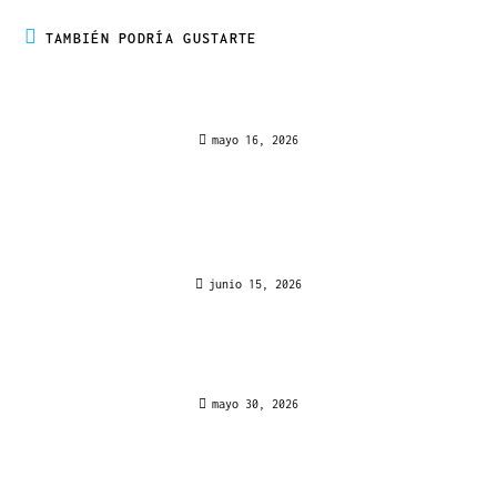
TAMBIÉN PODRÍA GUSTARTE
Nejrychleji vyplácející výplaty v online casinu
v České republice přináší Casinova Casino
mayo 16, 2026
Nitropolis 4 Slot Play Duration Analysis Player
from the UK Habits
junio 15, 2026
Vincite Vere per l’Italia su AlaWin Casino
mayo 30, 2026