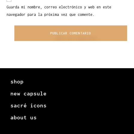
Guarda mi nombre, correo electrónico y web en este
navegador para la próxima vez que comente.
shop
new capsule
sacré icons
about us