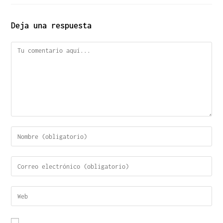
Deja una respuesta