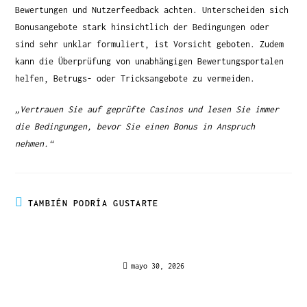
Bewertungen und Nutzerfeedback achten. Unterscheiden sich
Bonusangebote stark hinsichtlich der Bedingungen oder
sind sehr unklar formuliert, ist Vorsicht geboten. Zudem
kann die Überprüfung von unabhängigen Bewertungsportalen
helfen, Betrugs- oder Tricksangebote zu vermeiden.
„Vertrauen Sie auf geprüfte Casinos und lesen Sie immer
die Bedingungen, bevor Sie einen Bonus in Anspruch
nehmen.“
TAMBIÉN PODRÍA GUSTARTE
Smart Tracking Tools: National Casino Assiste i
Giocatori Italiani a Tenere Traccia i Bonus
mayo 30, 2026