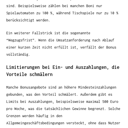
sind. Beispielsweise zählen bei manchen Boni nur
Spielautomaten zu 100 %, während Tischspiele nur zu 10 %
berücksichtigt werden.
Ein weiterer Fallstrick ist die sogenannte
“Wegzugsfrist”. Wenn die Umsatzanforderung nach Ablauf
einer kurzen Zeit nicht erfüllt ist, verfällt der Bonus
vollständig.
Limitierungen bei Ein- und Auszahlungen, die
Vorteile schmälern
Manche Bonusangebote sind an höhere Mindesteinzahlungen
gebunden, was den Vorteil schmälert. Außerdem gibt es
Limits bei Auszahlungen, beispielsweise maximal 500 Euro
pro Woche, was die tatsächlichen Gewinne begrenzt. Solche
Grenzen werden häufig in den
Allgemeingeschäftsbedingungen versteckt, ohne dass Nutzer