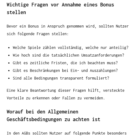
Wichtige Fragen vor Annahme eines Bonus
stellen
Bevor ein Bonus in Anspruch genommen wird, sollten Nutzer
sich folgende Fragen stellen:
Welche Spiele zählen vollständig, welche nur anteilig?
Wie hoch sind die tatsächlichen Umsatzanforderungen?
Gibt es zeitliche Fristen, die ich beachten muss?
Gibt es Beschränkungen bei Ein- und Auszahlungen?
Sind alle Bedingungen transparent formuliert?
Eine klare Beantwortung dieser Fragen hilft, versteckte
Vorteile zu erkennen oder Fallen zu vermeiden.
Worauf bei den Allgemeinen
Geschäftsbedingungen zu achten ist
In den AGBs sollten Nutzer auf folgende Punkte besonders