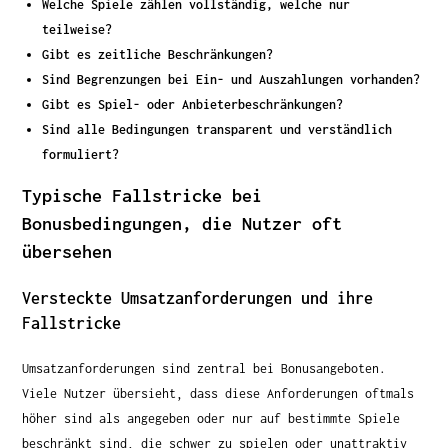
Welche Spiele zählen vollständig, welche nur
teilweise?
Gibt es zeitliche Beschränkungen?
Sind Begrenzungen bei Ein- und Auszahlungen vorhanden?
Gibt es Spiel- oder Anbieterbeschränkungen?
Sind alle Bedingungen transparent und verständlich
formuliert?
Typische Fallstricke bei
Bonusbedingungen, die Nutzer oft
übersehen
Versteckte Umsatzanforderungen und ihre
Fallstricke
Umsatzanforderungen sind zentral bei Bonusangeboten.
Viele Nutzer übersieht, dass diese Anforderungen oftmals
höher sind als angegeben oder nur auf bestimmte Spiele
beschränkt sind, die schwer zu spielen oder unattraktiv