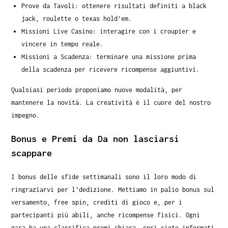
Prove da Tavoli: ottenere risultati definiti a black
jack, roulette o texas hold’em.
Missioni Live Casino: interagire con i croupier e
vincere in tempo reale.
Missioni a Scadenza: terminare una missione prima
della scadenza per ricevere ricompense aggiuntivi.
Qualsiasi periodo proponiamo nuove modalità, per
mantenere la novità. La creatività è il cuore del nostro
impegno.
Bonus e Premi da Da non lasciarsi
scappare
I bonus delle sfide settimanali sono il loro modo di
ringraziarvi per l’dedizione. Mettiamo in palio bonus sul
versamento, free spin, crediti di gioco e, per i
partecipanti più abili, anche ricompense fisici. Ogni
gara ha una classifica premi chiara, così siete informati