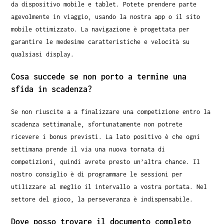
da dispositivo mobile e tablet. Potete prendere parte
agevolmente in viaggio, usando la nostra app o il sito
mobile ottimizzato. La navigazione è progettata per
garantire le medesime caratteristiche e velocità su
qualsiasi display.
Cosa succede se non porto a termine una
sfida in scadenza?
Se non riuscite a a finalizzare una competizione entro la
scadenza settimanale, sfortunatamente non potrete
ricevere i bonus previsti. La lato positivo è che ogni
settimana prende il via una nuova tornata di
competizioni, quindi avrete presto un’altra chance. Il
nostro consiglio è di programmare le sessioni per
utilizzare al meglio il intervallo a vostra portata. Nel
settore del gioco, la perseveranza è indispensabile.
Dove posso trovare il documento completo