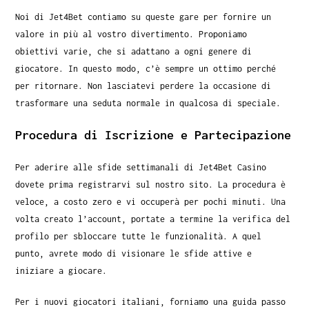
Noi di Jet4Bet contiamo su queste gare per fornire un
valore in più al vostro divertimento. Proponiamo
obiettivi varie, che si adattano a ogni genere di
giocatore. In questo modo, c’è sempre un ottimo perché
per ritornare. Non lasciatevi perdere la occasione di
trasformare una seduta normale in qualcosa di speciale.
Procedura di Iscrizione e Partecipazione
Per aderire alle sfide settimanali di Jet4Bet Casino
dovete prima registrarvi sul nostro sito. La procedura è
veloce, a costo zero e vi occuperà per pochi minuti. Una
volta creato l’account, portate a termine la verifica del
profilo per sbloccare tutte le funzionalità. A quel
punto, avrete modo di visionare le sfide attive e
iniziare a giocare.
Per i nuovi giocatori italiani, forniamo una guida passo