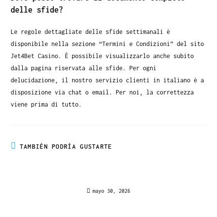
delle sfide?
Le regole dettagliate delle sfide settimanali è
disponibile nella sezione “Termini e Condizioni” del sito
Jet4Bet Casino. È possibile visualizzarlo anche subito
dalla pagina riservata alle sfide. Per ogni
delucidazione, il nostro servizio clienti in italiano è a
disposizione via chat o email. Per noi, la correttezza
viene prima di tutto.
TAMBIÉN PODRÍA GUSTARTE
The Ideal Mix of Fun and Fortune at Tooniebet
Casino in Canada
mayo 30, 2026