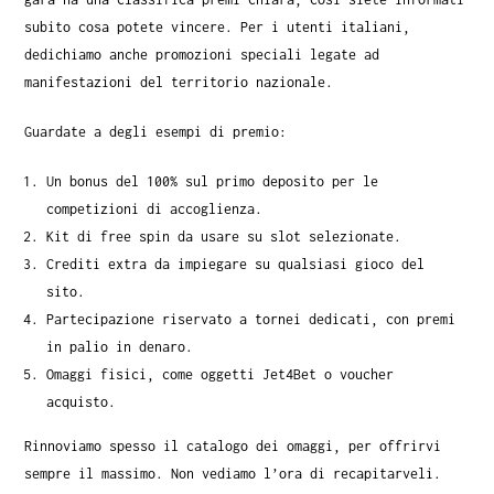
subito cosa potete vincere. Per i utenti italiani,
dedichiamo anche promozioni speciali legate ad
manifestazioni del territorio nazionale.
Guardate a degli esempi di premio:
Un bonus del 100% sul primo deposito per le
competizioni di accoglienza.
Kit di free spin da usare su slot selezionate.
Crediti extra da impiegare su qualsiasi gioco del
sito.
Partecipazione riservato a tornei dedicati, con premi
in palio in denaro.
Omaggi fisici, come oggetti Jet4Bet o voucher
acquisto.
Rinnoviamo spesso il catalogo dei omaggi, per offrirvi
sempre il massimo. Non vediamo l’ora di recapitarveli.