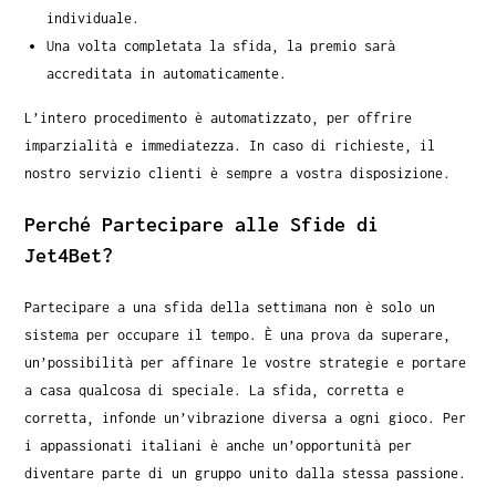
individuale.
Una volta completata la sfida, la premio sarà
accreditata in automaticamente.
L’intero procedimento è automatizzato, per offrire
imparzialità e immediatezza. In caso di richieste, il
nostro servizio clienti è sempre a vostra disposizione.
Perché Partecipare alle Sfide di
Jet4Bet?
Partecipare a una sfida della settimana non è solo un
sistema per occupare il tempo. È una prova da superare,
un’possibilità per affinare le vostre strategie e portare
a casa qualcosa di speciale. La sfida, corretta e
corretta, infonde un’vibrazione diversa a ogni gioco. Per
i appassionati italiani è anche un’opportunità per
diventare parte di un gruppo unito dalla stessa passione.