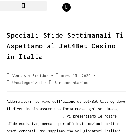
Speciali Sfide Settimanali Ti
Aspettano al Jet4Bet Casino
in Italia
Ventas y Pedidos
mayo 15, 2026
Uncategorized
Sin comentarios
Addentratevi nel vivo dell’azione di Jet4Bet Casino, dove
il divertimento assume una forma nuova ogni settimana,
https://jets4bet.com/it-it/
. Vi presentiamo le nostre
sfide esclusive, pensate per offrirvi emozioni forti e
premi concreti. Noi sappiamo che voi giocatori italiani