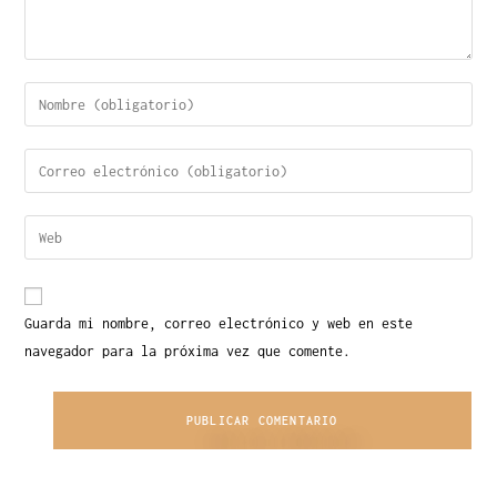
Guarda mi nombre, correo electrónico y web en este
navegador para la próxima vez que comente.