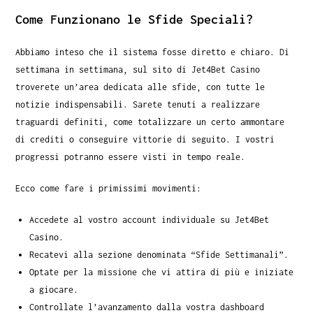
Come Funzionano le Sfide Speciali?
Abbiamo inteso che il sistema fosse diretto e chiaro. Di
settimana in settimana, sul sito di Jet4Bet Casino
troverete un’area dedicata alle sfide, con tutte le
notizie indispensabili. Sarete tenuti a realizzare
traguardi definiti, come totalizzare un certo ammontare
di crediti o conseguire vittorie di seguito. I vostri
progressi potranno essere visti in tempo reale.
Ecco come fare i primissimi movimenti:
Accedete al vostro account individuale su Jet4Bet
Casino.
Recatevi alla sezione denominata “Sfide Settimanali”.
Optate per la missione che vi attira di più e iniziate
a giocare.
Controllate l’avanzamento dalla vostra dashboard