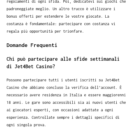
regolamenti di ogni sfida. Poi, dedicatevi sui giochi che
padroneggiate meglio. Un altro trucco è utilizzare i
bonus offerti per estendere le vostre giocate. La
costanza è fondamentale: partecipare con costanza vi
regala più opportunità per trionfare.
Domande Frequenti
Chi può partecipare alle sfide settimanali
di Jet4Bet Casino?
Possono partecipare tutti i utenti iscritti su Jet4Bet
Casino che abbiano concluso la verifica dell’account. È
necessario avere residenza in Italia e essere maggiorenni
18 anni. Le gare sono accessibili sia ai nuovi utenti che
ai giocatori esperti, con occasioni adattate a ogni
esperienza. Controllate sempre i dettagli specifici di
ogni singola prova.