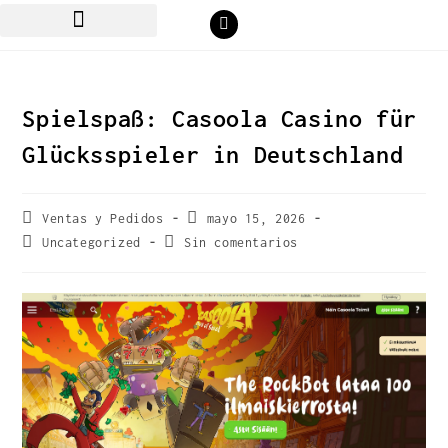
Spielspaß: Casoola Casino für
Glücksspieler in Deutschland
Ventas y Pedidos
mayo 15, 2026
Uncategorized
Sin comentarios