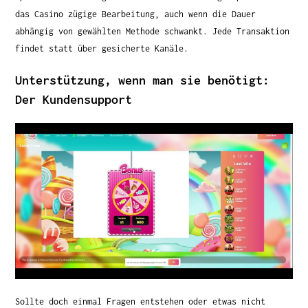
das Casino zügige Bearbeitung, auch wenn die Dauer
abhängig von gewählten Methode schwankt. Jede Transaktion
findet statt über gesicherte Kanäle.
Unterstützung, wenn man sie benötigt:
Der Kundensupport
Sollte doch einmal Fragen entstehen oder etwas nicht