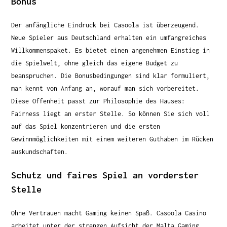
Bonus
Der anfängliche Eindruck bei Casoola ist überzeugend.
Neue Spieler aus Deutschland erhalten ein umfangreiches
Willkommenspaket. Es bietet einen angenehmen Einstieg in
die Spielwelt, ohne gleich das eigene Budget zu
beanspruchen. Die Bonusbedingungen sind klar formuliert,
man kennt von Anfang an, worauf man sich vorbereitet.
Diese Offenheit passt zur Philosophie des Hauses:
Fairness liegt an erster Stelle. So können Sie sich voll
auf das Spiel konzentrieren und die ersten
Gewinnmöglichkeiten mit einem weiteren Guthaben im Rücken
auskundschaften.
Schutz und faires Spiel an vorderster
Stelle
Ohne Vertrauen macht Gaming keinen Spaß. Casoola Casino
arbeitet unter der strengen Aufsicht der Malta Gaming