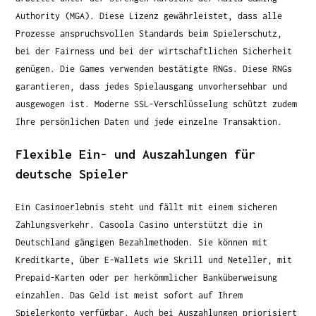
Authority (MGA). Diese Lizenz gewährleistet, dass alle
Prozesse anspruchsvollen Standards beim Spielerschutz,
bei der Fairness und bei der wirtschaftlichen Sicherheit
genügen. Die Games verwenden bestätigte RNGs. Diese RNGs
garantieren, dass jedes Spielausgang unvorhersehbar und
ausgewogen ist. Moderne SSL-Verschlüsselung schützt zudem
Ihre persönlichen Daten und jede einzelne Transaktion.
Flexible Ein- und Auszahlungen für
deutsche Spieler
Ein Casinoerlebnis steht und fällt mit einem sicheren
Zahlungsverkehr. Casoola Casino unterstützt die in
Deutschland gängigen Bezahlmethoden. Sie können mit
Kreditkarte, über E-Wallets wie Skrill und Neteller, mit
Prepaid-Karten oder per herkömmlicher Banküberweisung
einzahlen. Das Geld ist meist sofort auf Ihrem
Spielerkonto verfügbar. Auch bei Auszahlungen priorisiert