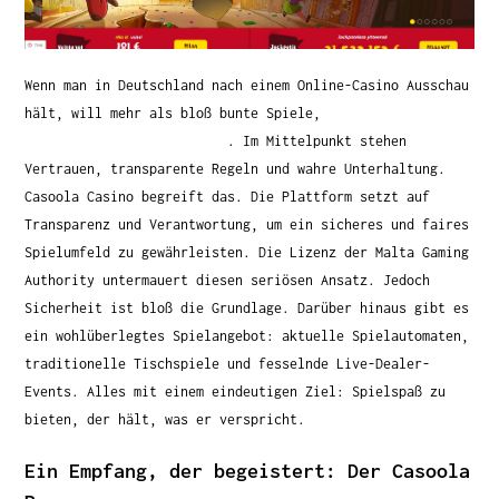
Wenn man in Deutschland nach einem Online-Casino Ausschau
hält, will mehr als bloß bunte Spiele,
https://casoolacasinoo.de/
. Im Mittelpunkt stehen
Vertrauen, transparente Regeln und wahre Unterhaltung.
Casoola Casino begreift das. Die Plattform setzt auf
Transparenz und Verantwortung, um ein sicheres und faires
Spielumfeld zu gewährleisten. Die Lizenz der Malta Gaming
Authority untermauert diesen seriösen Ansatz. Jedoch
Sicherheit ist bloß die Grundlage. Darüber hinaus gibt es
ein wohlüberlegtes Spielangebot: aktuelle Spielautomaten,
traditionelle Tischspiele und fesselnde Live-Dealer-
Events. Alles mit einem eindeutigen Ziel: Spielspaß zu
bieten, der hält, was er verspricht.
Ein Empfang, der begeistert: Der Casoola