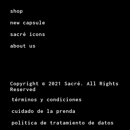
shop
new capsule
sacré icons
about us
Copyright © 2021 Sacré. All Rights
Reserved
términos y condiciones
cuidado de la prenda
política de tratamiento de datos