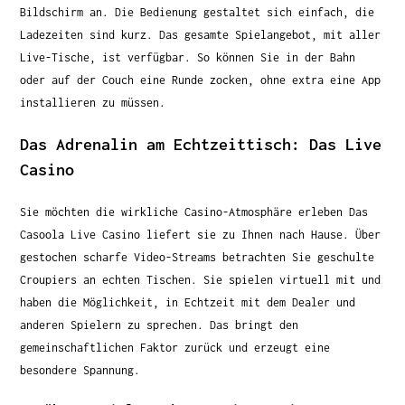
Bildschirm an. Die Bedienung gestaltet sich einfach, die
Ladezeiten sind kurz. Das gesamte Spielangebot, mit aller
Live-Tische, ist verfügbar. So können Sie in der Bahn
oder auf der Couch eine Runde zocken, ohne extra eine App
installieren zu müssen.
Das Adrenalin am Echtzeittisch: Das Live
Casino
Sie möchten die wirkliche Casino-Atmosphäre erleben Das
Casoola Live Casino liefert sie zu Ihnen nach Hause. Über
gestochen scharfe Video-Streams betrachten Sie geschulte
Croupiers an echten Tischen. Sie spielen virtuell mit und
haben die Möglichkeit, in Echtzeit mit dem Dealer und
anderen Spielern zu sprechen. Das bringt den
gemeinschaftlichen Faktor zurück und erzeugt eine
besondere Spannung.