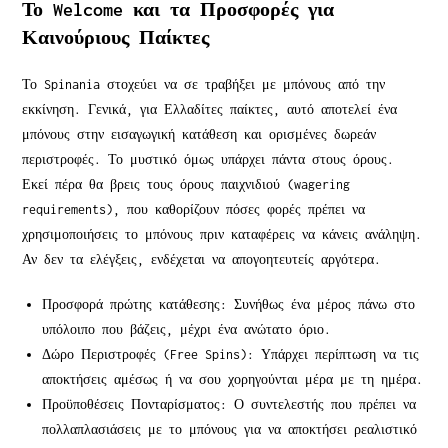
Το Welcome και τα Προσφορές για
Καινούριους Παίκτες
Το Spinania στοχεύει να σε τραβήξει με μπόνους από την
εκκίνηση. Γενικά, για Ελλαδίτες παίκτες, αυτό αποτελεί ένα
μπόνους στην εισαγωγική κατάθεση και ορισμένες δωρεάν
περιστροφές. Το μυστικό όμως υπάρχει πάντα στους όρους.
Εκεί πέρα θα βρεις τους όρους παιχνιδιού (wagering
requirements), που καθορίζουν πόσες φορές πρέπει να
χρησιμοποιήσεις το μπόνους πριν καταφέρεις να κάνεις ανάληψη.
Αν δεν τα ελέγξεις, ενδέχεται να απογοητευτείς αργότερα.
Προσφορά πρώτης κατάθεσης: Συνήθως ένα μέρος πάνω στο
υπόλοιπο που βάζεις, μέχρι ένα ανώτατο όριο.
Δώρο Περιστροφές (Free Spins): Υπάρχει περίπτωση να τις
αποκτήσεις αμέσως ή να σου χορηγούνται μέρα με τη ημέρα.
Προϋποθέσεις Πονταρίσματος: Ο συντελεστής που πρέπει να
πολλαπλασιάσεις με το μπόνους για να αποκτήσει ρεαλιστικό