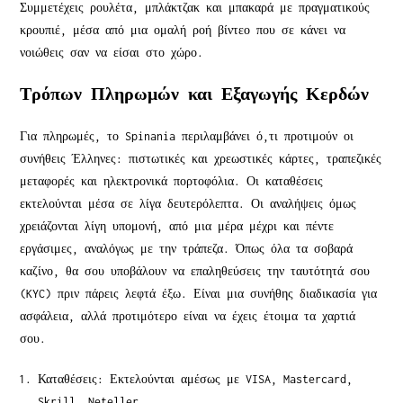
Συμμετέχεις ρουλέτα, μπλάκτζακ και μπακαρά με πραγματικούς
κρουπιέ, μέσα από μια ομαλή ροή βίντεο που σε κάνει να
νοιώθεις σαν να είσαι στο χώρο.
Τρόπων Πληρωμών και Εξαγωγής Κερδών
Για πληρωμές, το Spinania περιλαμβάνει ό,τι προτιμούν οι
συνήθεις Έλληνες: πιστωτικές και χρεωστικές κάρτες, τραπεζικές
μεταφορές και ηλεκτρονικά πορτοφόλια. Οι καταθέσεις
εκτελούνται μέσα σε λίγα δευτερόλεπτα. Οι αναλήψεις όμως
χρειάζονται λίγη υπομονή, από μια μέρα μέχρι και πέντε
εργάσιμες, αναλόγως με την τράπεζα. Όπως όλα τα σοβαρά
καζίνο, θα σου υποβάλουν να επαληθεύσεις την ταυτότητά σου
(KYC) πριν πάρεις λεφτά έξω. Είναι μια συνήθης διαδικασία για
ασφάλεια, αλλά προτιμότερο είναι να έχεις έτοιμα τα χαρτιά
σου.
Καταθέσεις: Εκτελούνται αμέσως με VISA, Mastercard,
Skrill, Neteller.