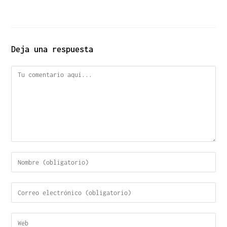
Deja una respuesta