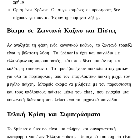
χρήμα.
Ορισμένοι Χρόνοι: Οι συγκεκριμένες οι προσφορές δεν
ισχύουν για πάντα. Έχουν ημερομηνία λήξης.
Βίωμα σε Ζωντανά Καζίνο και Πίστες
Αν αναζητάς τη φάση ενός κανονικού καζίνο, το ζωντανό τραπέζι
είναι η βέλτιστη λύση. Το Spinania έχει και παιχνίδια με
ελληνόφωνους παρουσιαστές, κάτι που δίνει μια άνεση και
καλύτερη επικοινωνία. Τα τραπέζια έχουν ποικιλία στοιχημάτων
για όλα τα πορτοφόλια, από τον επιφυλακτικό παίκτη μέχρι τον
μεγάλο παίχτη. Μπορείς ακόμα να μιλήσεις με τον παρουσιαστή
και τους υπόλοιπους παίκτες μέσω του chat, που ενισχύει μια
κοινωνική διάσταση που λείπει από τα μηχανικά παιχνίδια.
Τελική Κρίση και Συμπεράσματα
Το Spinania Casino είναι μια πλήρης και συναρπαστική
πλατφόρμα για έναν Έλληνα παίκτη. Τα ισχυρά του σημεία είναι