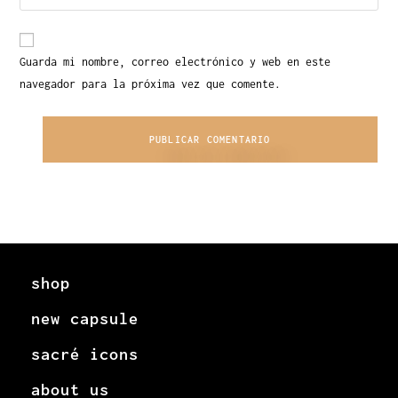
Guarda mi nombre, correo electrónico y web en este
navegador para la próxima vez que comente.
shop
new capsule
sacré icons
about us