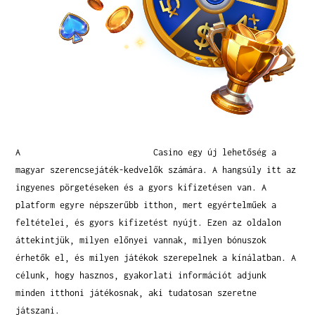
A
spingranny partnerprogram
Casino egy új lehetőség a
magyar szerencsejáték-kedvelők számára. A hangsúly itt az
ingyenes pörgetéseken és a gyors kifizetésen van. A
platform egyre népszerűbb itthon, mert egyértelműek a
feltételei, és gyors kifizetést nyújt. Ezen az oldalon
áttekintjük, milyen előnyei vannak, milyen bónuszok
érhetők el, és milyen játékok szerepelnek a kínálatban. A
célunk, hogy hasznos, gyakorlati információt adjunk
minden itthoni játékosnak, aki tudatosan szeretne
játszani.