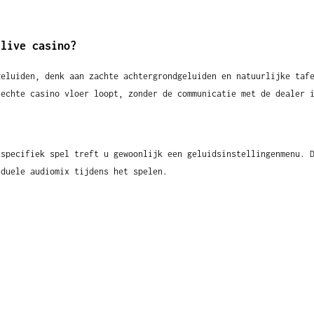
 live casino?
geluiden, denk aan zachte achtergrondgeluiden en natuurlijke taf
 echte casino vloer loopt, zonder de communicatie met de dealer 
 specifiek spel treft u gewoonlijk een geluidsinstellingenmenu. 
iduele audiomix tijdens het spelen.
th Casino App in Canada