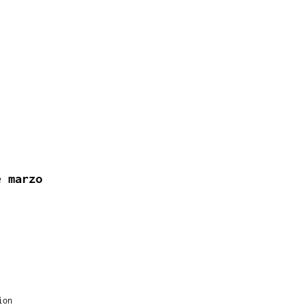
e marzo