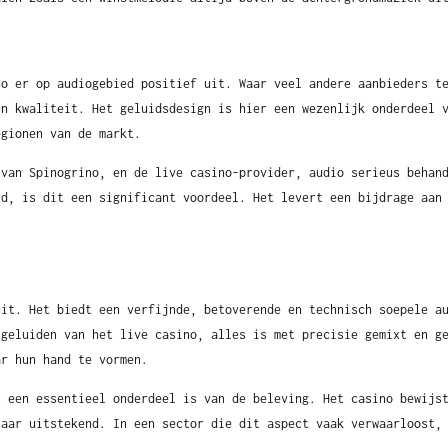
no er op audiogebied positief uit. Waar veel andere aanbieders t
en kwaliteit. Het geluidsdesign is hier een wezenlijk onderdeel 
egionen van de markt.
 van Spinogrino, en de live casino-provider, audio serieus behan
id, is dit een significant voordeel. Het levert een bijdrage aan
eit. Het biedt een verfijnde, betoverende en technisch soepele a
 geluiden van het live casino, alles is met precisie gemixt en g
ar hun hand te vormen.
n een essentieel onderdeel is van de beleving. Het casino bewijs
naar uitstekend. In een sector die dit aspect vaak verwaarloost,