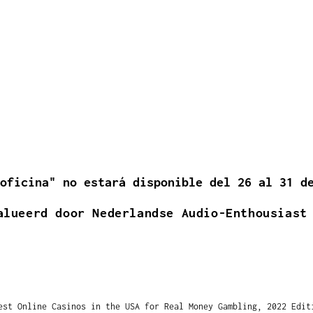
oficina" no estará disponible del 26 al 31 d
alueerd door Nederlandse Audio-Enthousiast