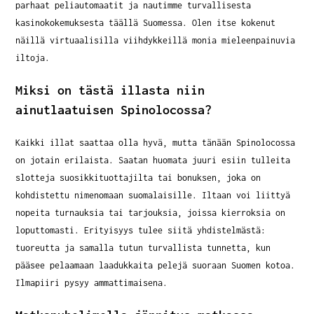
parhaat peliautomaatit ja nautimme turvallisesta
kasinokokemuksesta täällä Suomessa. Olen itse kokenut
näillä virtuaalisilla viihdykkeillä monia mieleenpainuvia
iltoja.
Miksi on tästä illasta niin
ainutlaatuisen Spinolocossa?
Kaikki illat saattaa olla hyvä, mutta tänään Spinolocossa
on jotain erilaista. Saatan huomata juuri esiin tulleita
slotteja suosikkituottajilta tai bonuksen, joka on
kohdistettu nimenomaan suomalaisille. Iltaan voi liittyä
nopeita turnauksia tai tarjouksia, joissa kierroksia on
loputtomasti. Erityisyys tulee siitä yhdistelmästä:
tuoreutta ja samalla tutun turvallista tunnetta, kun
pääsee pelaamaan laadukkaita pelejä suoraan Suomen kotoa.
Ilmapiiri pysyy ammattimaisena.