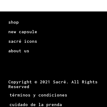
shop
new capsule
sacré icons
about us
Copyright © 2021 Sacré. All Rights
Reserved
términos y condiciones
cuidado de la prenda