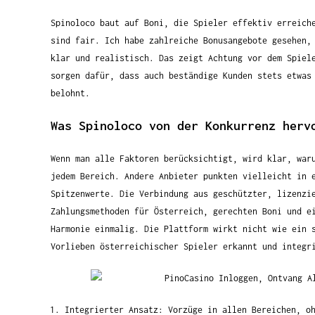
Spinoloco baut auf Boni, die Spieler effektiv erreich
sind fair. Ich habe zahlreiche Bonusangebote gesehen,
klar und realistisch. Das zeigt Achtung vor dem Spiel
sorgen dafür, dass auch beständige Kunden stets etwas
belohnt.
Was Spinoloco von der Konkurrenz herv
Wenn man alle Faktoren berücksichtigt, wird klar, war
jedem Bereich. Andere Anbieter punkten vielleicht in 
Spitzenwerte. Die Verbindung aus geschützter, lizenzi
Zahlungsmethoden für Österreich, gerechten Boni und e
Harmonie einmalig. Die Plattform wirkt nicht wie ein 
Vorlieben österreichischer Spieler erkannt und integr
Integrierter Ansatz: Vorzüge in allen Bereichen, o