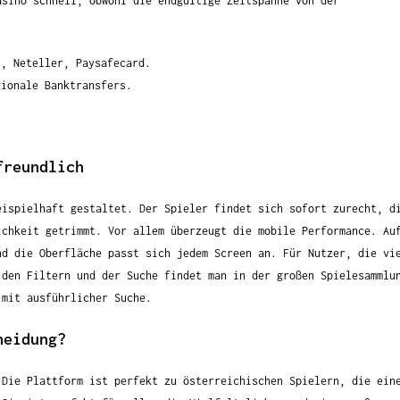
asino schnell, obwohl die endgültige Zeitspanne von der
l, Neteller, Paysafecard.
gionale Banktransfers.
freundlich
eispielhaft gestaltet. Der Spieler findet sich sofort zurecht, d
ichkeit getrimmt. Vor allem überzeugt die mobile Performance. Au
nd die Oberfläche passt sich jedem Screen an. Für Nutzer, die vi
 den Filtern und der Suche findet man in der großen Spielesammlu
 mit ausführlicher Suche.
heidung?
 Die Plattform ist perfekt zu österreichischen Spielern, die ein