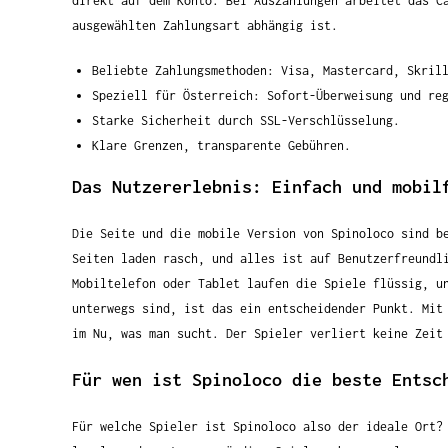
direkt auf dem Konto. Bei Auszahlungen arbeitet das C
ausgewählten Zahlungsart abhängig ist.
Beliebte Zahlungsmethoden: Visa, Mastercard, Skril
Speziell für Österreich: Sofort-Überweisung und re
Starke Sicherheit durch SSL-Verschlüsselung.
Klare Grenzen, transparente Gebühren.
Das Nutzererlebnis: Einfach und mobil
Die Seite und die mobile Version von Spinoloco sind b
Seiten laden rasch, und alles ist auf Benutzerfreundl
Mobiltelefon oder Tablet laufen die Spiele flüssig, u
unterwegs sind, ist das ein entscheidender Punkt. Mit
im Nu, was man sucht. Der Spieler verliert keine Zeit
Für wen ist Spinoloco die beste Entsc
Für welche Spieler ist Spinoloco also der ideale Ort?