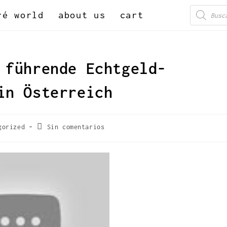
ré world
about us
cart
 führende Echtgeld-
in Österreich
gorized
Sin comentarios