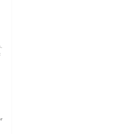
s.
z
er