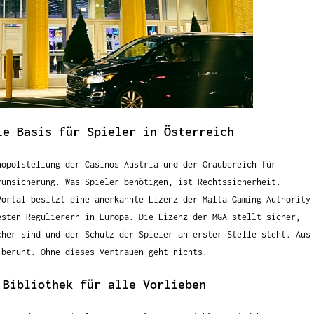
le Basis für Spieler in Österreich
nopolstellung der Casinos Austria und der Graubereich für
runsicherung. Was Spieler benötigen, ist Rechtssicherheit.
Portal besitzt eine anerkannte Lizenz der Malta Gaming Authority
esten Regulierern in Europa. Die Lizenz der MGA stellt sicher,
cher sind und der Schutz der Spieler an erster Stelle steht. Aus
 beruht. Ohne dieses Vertrauen geht nichts.
 Bibliothek für alle Vorlieben