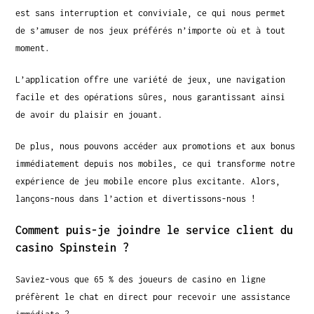
est sans interruption et conviviale, ce qui nous permet
de s’amuser de nos jeux préférés n’importe où et à tout
moment.
L’application offre une variété de jeux, une navigation
facile et des opérations sûres, nous garantissant ainsi
de avoir du plaisir en jouant.
De plus, nous pouvons accéder aux promotions et aux bonus
immédiatement depuis nos mobiles, ce qui transforme notre
expérience de jeu mobile encore plus excitante. Alors,
lançons-nous dans l’action et divertissons-nous !
Comment puis-je joindre le service client du
casino Spinstein ?
Saviez-vous que 65 % des joueurs de casino en ligne
préfèrent le chat en direct pour recevoir une assistance