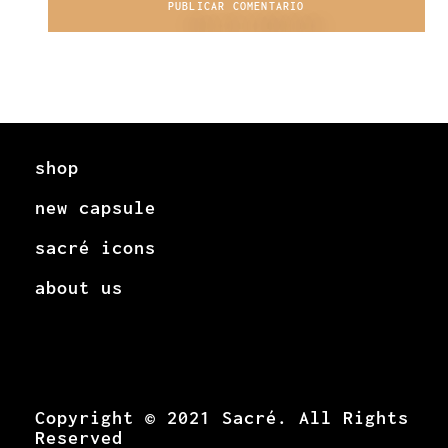
shop
new capsule
sacré icons
about us
Copyright © 2021 Sacré. All Rights
Reserved