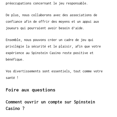
préoccupations concernant le jeu responsable.
De plus, nous collaborons avec des associations de
confiance afin de offrir des moyens et un appui aux
joueurs qui pourraient avoir besoin d’aide.
Ensemble, nous pouvons créer un cadre de jeu qui
privilégie la sécurité et le plaisir, afin que votre
expérience au Spinstein Casino reste positive et
bénéfique.
Vos divertissements sont essentiels, tout comme votre
santé !
Foire aux questions
Comment ouvrir un compte sur Spinstein
Casino ?