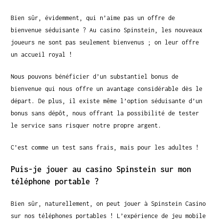
Bien sûr, évidemment, qui n’aime pas un offre de
bienvenue séduisante ? Au casino Spinstein, les nouveaux
joueurs ne sont pas seulement bienvenus ; on leur offre
un accueil royal !
Nous pouvons bénéficier d’un substantiel bonus de
bienvenue qui nous offre un avantage considérable dès le
départ. De plus, il existe même l’option séduisante d’un
bonus sans dépôt, nous offrant la possibilité de tester
le service sans risquer notre propre argent.
C’est comme un test sans frais, mais pour les adultes !
Puis-je jouer au casino Spinstein sur mon
téléphone portable ?
Bien sûr, naturellement, on peut jouer à Spinstein Casino
sur nos téléphones portables ! L’expérience de jeu mobile