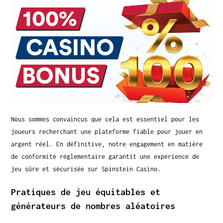
Nous sommes convaincus que cela est essentiel pour les
joueurs recherchant une plateforme fiable pour jouer en
argent réel. En définitive, notre engagement en matière
de conformité réglementaire garantit une expérience de
jeu sûre et sécurisée sur Spinstein Casino.
Pratiques de jeu équitables et
générateurs de nombres aléatoires