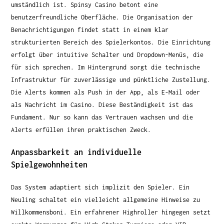
umständlich ist. Spinsy Casino betont eine
benutzerfreundliche Oberfläche. Die Organisation der
Benachrichtigungen findet statt in einem klar
strukturierten Bereich des Spielerkontos. Die Einrichtung
erfolgt über intuitive Schalter und Dropdown-Menüs, die
für sich sprechen. Im Hintergrund sorgt die technische
Infrastruktur für zuverlässige und pünktliche Zustellung.
Die Alerts kommen als Push in der App, als E-Mail oder
als Nachricht im Casino. Diese Beständigkeit ist das
Fundament. Nur so kann das Vertrauen wachsen und die
Alerts erfüllen ihren praktischen Zweck.
Anpassbarkeit an individuelle
Spielgewohnheiten
Das System adaptiert sich implizit den Spieler. Ein
Neuling schaltet ein vielleicht allgemeine Hinweise zu
Willkommensboni. Ein erfahrener Highroller hingegen setzt