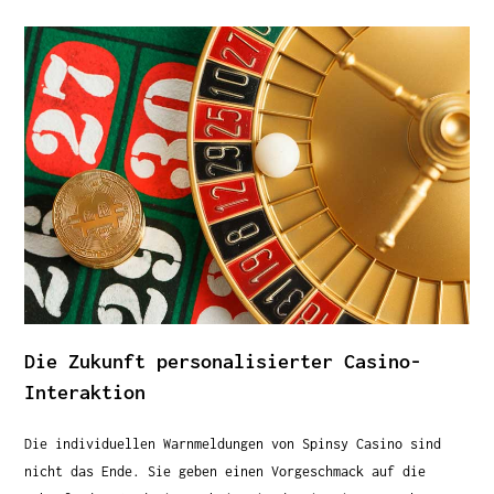
Die Zukunft personalisierter Casino-
Interaktion
Die individuellen Warnmeldungen von Spinsy Casino sind
nicht das Ende. Sie geben einen Vorgeschmack auf die