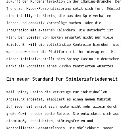
Zukunft der Kundeninteraktion in der iGaming-Branche. Der
Trend zur Hyper-Personalisierung setzt sich fort. Möglich
sind intelligente Alerts, die aus dem Spielverhalten
lernen und proaktiv Vorschläge machen. Oder die
Integration mit externen Kalendern. Die Botschaft ist
klar: Der Spieler von morgen erwartet nicht nur viele
Spiele. Er will die vollständige Kontrolle hierüber, wie,
wann und worüber die Plattform mit ihm interagiert. Mit
dieser Initiative stellt sich Spinsy Casino im deutschen
Markt als Vorreiter eines kunden-zentrierten Ansatzes.
Ein neuer Standard für Spielerzufriedenheit
Weil Spinsy Casino die Werkzeuge zur individuellen
Anpassung anbietet, etabliert es einen neuen Maßstab.
Zufriedenheit ergibt sich heute nicht mehr allein durch
große Gewinne oder bunte Spiele. Sie entwickelt sich aus
einem maßgeschneiderten, störungsfreien und
kontrollierten Gesamterlebnis. Die Möglichkeit, sogar