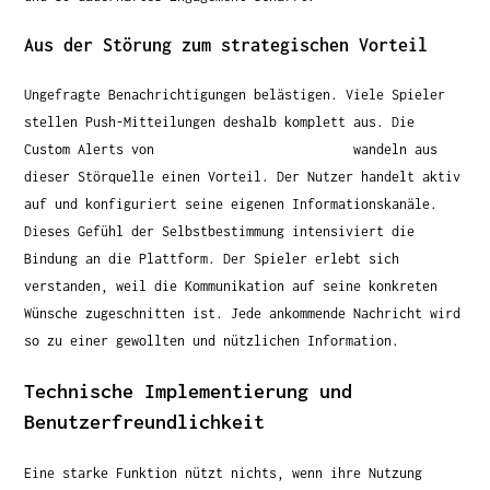
Aus der Störung zum strategischen Vorteil
Ungefragte Benachrichtigungen belästigen. Viele Spieler
stellen Push-Mitteilungen deshalb komplett aus. Die
Custom Alerts von
Spinsy Casino No Deposit
wandeln aus
dieser Störquelle einen Vorteil. Der Nutzer handelt aktiv
auf und konfiguriert seine eigenen Informationskanäle.
Dieses Gefühl der Selbstbestimmung intensiviert die
Bindung an die Plattform. Der Spieler erlebt sich
verstanden, weil die Kommunikation auf seine konkreten
Wünsche zugeschnitten ist. Jede ankommende Nachricht wird
so zu einer gewollten und nützlichen Information.
Technische Implementierung und
Benutzerfreundlichkeit
Eine starke Funktion nützt nichts, wenn ihre Nutzung