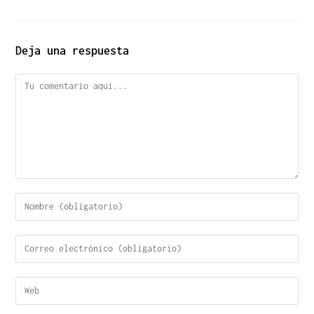
Deja una respuesta