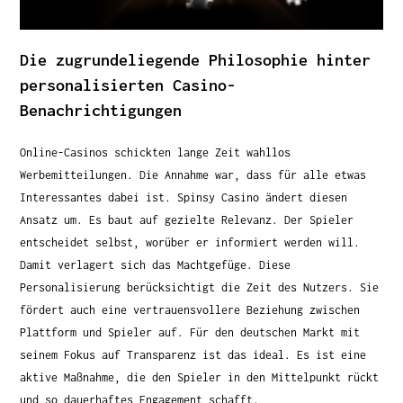
Die zugrundeliegende Philosophie hinter
personalisierten Casino-
Benachrichtigungen
Online-Casinos schickten lange Zeit wahllos
Werbemitteilungen. Die Annahme war, dass für alle etwas
Interessantes dabei ist. Spinsy Casino ändert diesen
Ansatz um. Es baut auf gezielte Relevanz. Der Spieler
entscheidet selbst, worüber er informiert werden will.
Damit verlagert sich das Machtgefüge. Diese
Personalisierung berücksichtigt die Zeit des Nutzers. Sie
fördert auch eine vertrauensvollere Beziehung zwischen
Plattform und Spieler auf. Für den deutschen Markt mit
seinem Fokus auf Transparenz ist das ideal. Es ist eine
aktive Maßnahme, die den Spieler in den Mittelpunkt rückt
und so dauerhaftes Engagement schafft.