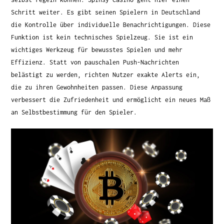
Schritt weiter. Es gibt seinen Spielern in Deutschland
die Kontrolle über individuelle Benachrichtigungen. Diese
Funktion ist kein technisches Spielzeug. Sie ist ein
wichtiges Werkzeug für bewusstes Spielen und mehr
Effizienz. Statt von pauschalen Push-Nachrichten
belästigt zu werden, richten Nutzer exakte Alerts ein,
die zu ihren Gewohnheiten passen. Diese Anpassung
verbessert die Zufriedenheit und ermöglicht ein neues Maß
an Selbstbestimmung für den Spieler.