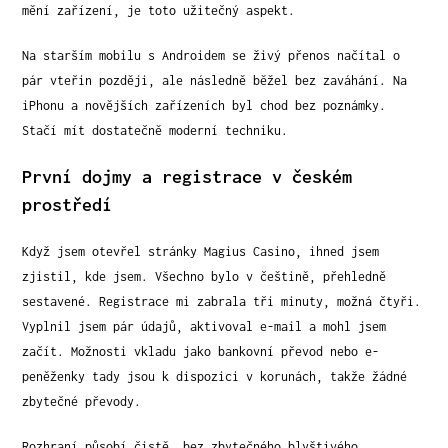
mění zařízení, je toto užitečný aspekt.
Na starším mobilu s Androidem se živý přenos načítal o
pár vteřin později, ale následně běžel bez zaváhání. Na
iPhonu a novějších zařízeních byl chod bez poznámky.
Stačí mít dostatečně moderní techniku.
První dojmy a registrace v českém
prostředí
Když jsem otevřel stránky Magius Casino, ihned jsem
zjistil, kde jsem. Všechno bylo v češtině, přehledně
sestavené. Registrace mi zabrala tři minuty, možná čtyři.
Vyplnil jsem pár údajů, aktivoval e-mail a mohl jsem
začít. Možnosti vkladu jako bankovní převod nebo e-
peněženky tady jsou k dispozici v korunách, takže žádné
zbytečné převody.
Rozhraní působí čistě, bez zbytečného blyštivého