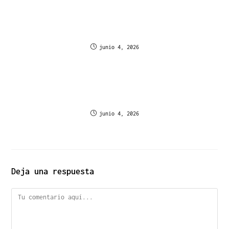
Minha agenda semanal no Verde Casino Portugal:
Apostador revela sua programação
junio 4, 2026
Fresh Slot Games Each Week on Rich Royal Casino
for Belgium Players
junio 4, 2026
Deja una respuesta