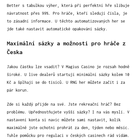
Better s tabulkou výher, která při perfektní hře slibuje
návratnost přes 99%. Pro hráče, kteří sledují čísla, je
to zásadní informace. U těchto automatizovaných her se
jde také nastavit automatické opakování sázky.
Maximální sázky a možnosti pro hráče z
Česka
Jakou částku lze vsadit? V Magius Casino je rozsah hodně
široké. U live dealerů startují minimální sázky kolem 10
Kč a šplhají se do tisíců. U RNG her můžete začít i za
pár korun.
Zde si každý přijde na své. Jste rekreační hráč? Bez
problému. Upřednostňujete vyšší sázky? I na vás myslí. V
nastavení konta si navíc můžete sami nastavit, kolik
maximálně jste ochotni prohrát za den, týden nebo měsíc.
Tuhle pomůcku pro regulaci v českých casinech rád vídám.