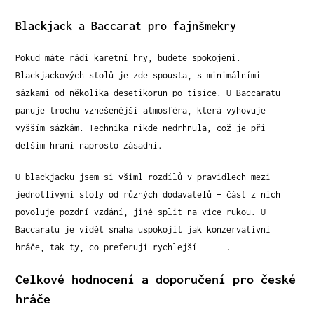
Blackjack a Baccarat pro fajnšmekry
Pokud máte rádi karetní hry, budete spokojeni.
Blackjackových stolů je zde spousta, s minimálními
sázkami od několika desetikorun po tisíce. U Baccaratu
panuje trochu vznešenější atmosféra, která vyhovuje
vyšším sázkám. Technika nikde nedrhnula, což je při
delším hraní naprosto zásadní.
U blackjacku jsem si všiml rozdílů v pravidlech mezi
jednotlivými stoly od různých dodavatelů – část z nich
povoluje pozdní vzdání, jiné split na více rukou. U
Baccaratu je vidět snaha uspokojit jak konzervativní
hráče, tak ty, co preferují rychlejší
tempo
.
Celkové hodnocení a doporučení pro české
hráče