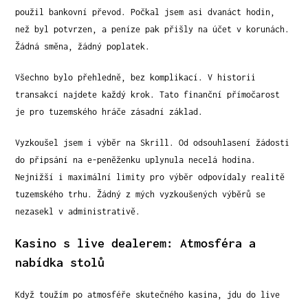
použil bankovní převod. Počkal jsem asi dvanáct hodin,
než byl potvrzen, a peníze pak přišly na účet v korunách.
Žádná směna, žádný poplatek.
Všechno bylo přehledně, bez komplikací. V historii
transakcí najdete každý krok. Tato finanční přímočarost
je pro tuzemského hráče zásadní základ.
Vyzkoušel jsem i výběr na Skrill. Od odsouhlasení žádosti
do připsání na e-peněženku uplynula necelá hodina.
Nejnižší i maximální limity pro výběr odpovídaly realitě
tuzemského trhu. Žádný z mých vyzkoušených výběrů se
nezasekl v administrativě.
Kasino s live dealerem: Atmosféra a
nabídka stolů
Když toužím po atmosféře skutečného kasina, jdu do live