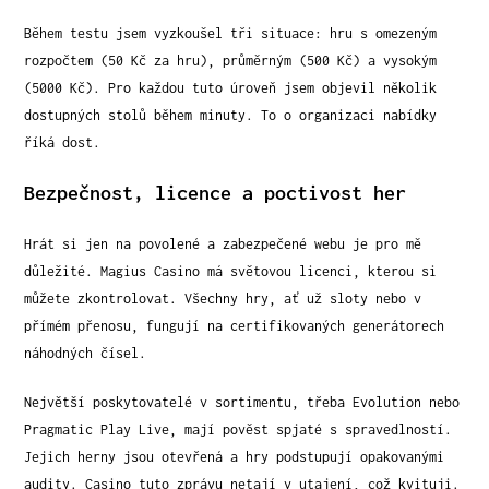
Během testu jsem vyzkoušel tři situace: hru s omezeným
rozpočtem (50 Kč za hru), průměrným (500 Kč) a vysokým
(5000 Kč). Pro každou tuto úroveň jsem objevil několik
dostupných stolů během minuty. To o organizaci nabídky
říká dost.
Bezpečnost, licence a poctivost her
Hrát si jen na povolené a zabezpečené webu je pro mě
důležité. Magius Casino má světovou licenci, kterou si
můžete zkontrolovat. Všechny hry, ať už sloty nebo v
přímém přenosu, fungují na certifikovaných generátorech
náhodných čísel.
Největší poskytovatelé v sortimentu, třeba Evolution nebo
Pragmatic Play Live, mají pověst spjaté s spravedlností.
Jejich herny jsou otevřená a hry podstupují opakovanými
audity. Casino tuto zprávu netají v utajení, což kvituji.