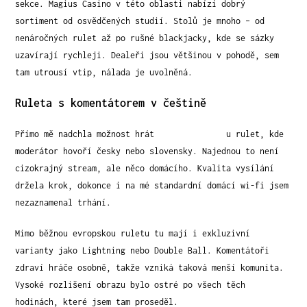
sekce. Magius Casino v této oblasti nabízí dobrý
sortiment od osvědčených studií. Stolů je mnoho – od
nenáročných rulet až po rušné blackjacky, kde se sázky
uzavírají rychleji. Dealeři jsou většinou v pohodě, sem
tam utrousí vtip, nálada je uvolněná.
Ruleta s komentátorem v češtině
Přímo mě nadchla možnost hrát
pitchbook.com
u rulet, kde
moderátor hovoří česky nebo slovensky. Najednou to není
cizokrajný stream, ale něco domácího. Kvalita vysílání
držela krok, dokonce i na mé standardní domácí wi-fi jsem
nezaznamenal trhání.
Mimo běžnou evropskou ruletu tu mají i exkluzivní
varianty jako Lightning nebo Double Ball. Komentátoři
zdraví hráče osobně, takže vzniká taková menší komunita.
Vysoké rozlišení obrazu bylo ostré po všech těch
hodinách, které jsem tam proseděl.