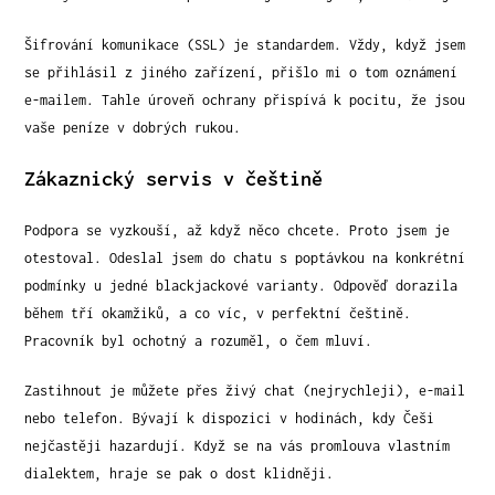
Šifrování komunikace (SSL) je standardem. Vždy, když jsem
se přihlásil z jiného zařízení, přišlo mi o tom oznámení
e-mailem. Tahle úroveň ochrany přispívá k pocitu, že jsou
vaše peníze v dobrých rukou.
Zákaznický servis v češtině
Podpora se vyzkouší, až když něco chcete. Proto jsem je
otestoval. Odeslal jsem do chatu s poptávkou na konkrétní
podmínky u jedné blackjackové varianty. Odpověď dorazila
během tří okamžiků, a co víc, v perfektní češtině.
Pracovník byl ochotný a rozuměl, o čem mluví.
Zastihnout je můžete přes živý chat (nejrychleji), e-mail
nebo telefon. Bývají k dispozici v hodinách, kdy Češi
nejčastěji hazardují. Když se na vás promlouva vlastním
dialektem, hraje se pak o dost klidněji.