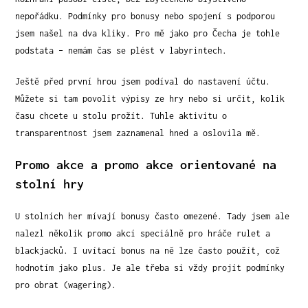
nepořádku. Podmínky pro bonusy nebo spojení s podporou
jsem našel na dva kliky. Pro mě jako pro Čecha je tohle
podstata – nemám čas se plést v labyrintech.
Ještě před první hrou jsem podíval do nastavení účtu.
Můžete si tam povolit výpisy ze hry nebo si určit, kolik
času chcete u stolu prožít. Tuhle aktivitu o
transparentnost jsem zaznamenal hned a oslovila mě.
Promo akce a promo akce orientované na
stolní hry
U stolních her mívají bonusy často omezené. Tady jsem ale
nalezl několik promo akcí speciálně pro hráče rulet a
blackjacků. I uvítací bonus na ně lze často použít, což
hodnotím jako plus. Je ale třeba si vždy projít podmínky
pro obrat (wagering).