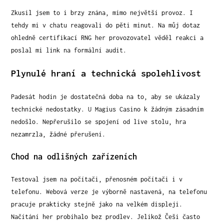
Zkusil jsem to i brzy znána, mimo největší provoz. I
tehdy mi v chatu reagovali do pěti minut. Na můj dotaz
ohledně certifikací RNG her provozovatel věděl reakci a
poslal mi link na formální audit.
Plynulé hraní a technická spolehlivost
Padesát hodin je dostatečná doba na to, aby se ukázaly
technické nedostatky. U Magius Casino k žádným zásadním
nedošlo. Nepřerušilo se spojení od live stolu, hra
nezamrzla, žádné přerušení.
Chod na odlišných zařízeních
Testoval jsem na počítači, přenosném počítači i v
telefonu. Webová verze je výborně nastavená, na telefonu
pracuje prakticky stejně jako na velkém displeji.
Načítání her probíhalo bez prodlev. Jelikož Češi často