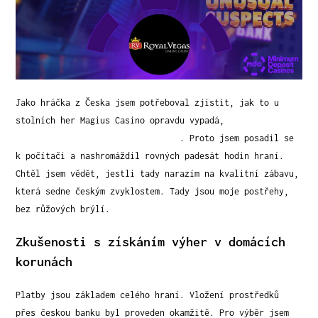
Jako hráčka z Česka jsem potřeboval zjistit, jak to u
stolních her Magius Casino opravdu vypadá,
https://magiuss-casino.com/cs-cz/
. Proto jsem posadil se
k počítači a nashromáždil rovných padesát hodin hraní.
Chtěl jsem vědět, jestli tady narazím na kvalitní zábavu,
která sedne českým zvyklostem. Tady jsou moje postřehy,
bez růžových brýlí.
Zkušenosti s získáním výher v domácích
korunách
Platby jsou základem celého hraní. Vložení prostředků
přes českou banku byl proveden okamžitě. Pro výběr jsem