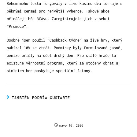
Během mého testu fungovaly v live kasinu dva turnaje s
pěknými cenami pro největší výherce. Takové akce
přinášejí hře šťávu. Zaregistrujete jich v sekci
“Promoce”.
Osobně jsem použil “Cashback týdne” na živé hry, který
nabízel 10% ze ztrát. Podmínky byly formulované jasně,
peníze přišly na účet druhý den. Pro stálé hráče tu
existuje věrnostní program, který za otočený obrat u
stolních her poskytuje speciální žetony.
TAMBIÉN PODRÍA GUSTARTE
Spiele, Win und genieße wahre Thrills im
CrownPlay Casino in Österreich
mayo 16, 2026