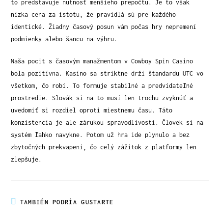
to predstavuje nutnosť menšieho prepočtu. Je to však
nízka cena za istotu, že pravidlá sú pre každého
identické. Žiadny časový posun vám počas hry nepremení
podmienky alebo šancu na výhru.
Naša pocit s časovým manažmentom v Cowboy Spin Casino
bola pozitívna. Kasíno sa striktne drží štandardu UTC vo
všetkom, čo robí. To formuje stabilné a predvídateľné
prostredie. Slovák si na to musí len trochu zvyknúť a
uvedomiť si rozdiel oproti miestnemu času. Táto
konzistencia je ale zárukou spravodlivosti. Človek si na
systém ľahko navykne. Potom už hra ide plynulo a bez
zbytočných prekvapení, čo celý zážitok z platformy len
zlepšuje.
TAMBIÉN PODRÍA GUSTARTE