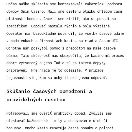
Počas nášho skúšania sme kontaktovali zákaznícku podporu
Cowboy Spin Casino. Mali sme cielenú otázku ohľadom času
platnosti bonusu. Chceli sme zistiť, ako si poradí so
špecifikom. Odpoveď nastala rýchlo a bola výstižná.
Operátor nám bezodkladne potvrdil, že všetky časové údaje
v podmienkach a činnostiach kasína sa riadia časom UTC.
Ochotne nám poskytol pomoc s prepočtom na naše časové
pásmo. Táto skúsenosť nás ubezpečila, že kasíno má proces
dobre vytvorený a jeho ľudia sú na takéto dopyty
pripravení. Pre hráča je to dôležité. V prípade
nejasností vie, kam sa uchýliť pre jasnú odpoveď.
Skúšanie časových obmedzení a
pravidelných resetov
Potrebovali sme overiť praktický dopad. Zvolili sme
otestovať každodenné limity a obnovovanie úloh či
bonusov. Mnoho kasín resetuje denné ponuky o polnoci.