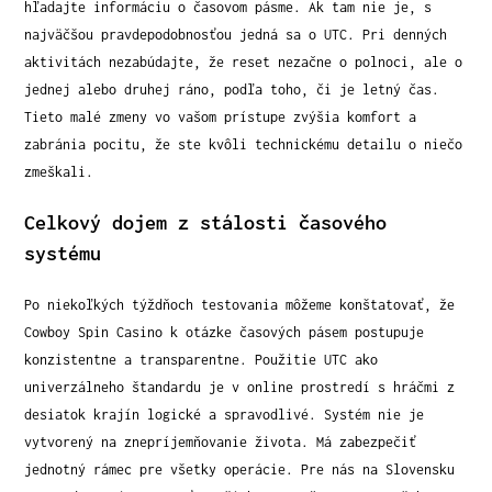
hľadajte informáciu o časovom pásme. Ak tam nie je, s
najväčšou pravdepodobnosťou jedná sa o UTC. Pri denných
aktivitách nezabúdajte, že reset nezačne o polnoci, ale o
jednej alebo druhej ráno, podľa toho, či je letný čas.
Tieto malé zmeny vo vašom prístupe zvýšia komfort a
zabránia pocitu, že ste kvôli technickému detailu o niečo
zmeškali.
Celkový dojem z stálosti časového
systému
Po niekoľkých týždňoch testovania môžeme konštatovať, že
Cowboy Spin Casino k otázke časových pásem postupuje
konzistentne a transparentne. Použitie UTC ako
univerzálneho štandardu je v online prostredí s hráčmi z
desiatok krajín logické a spravodlivé. Systém nie je
vytvorený na znepríjemňovanie života. Má zabezpečiť
jednotný rámec pre všetky operácie. Pre nás na Slovensku