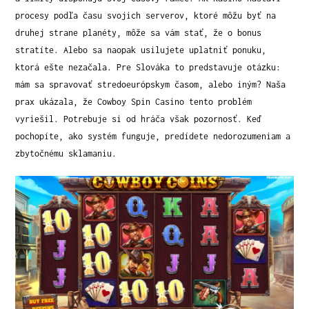
procesy podľa času svojich serverov, ktoré môžu byť na
druhej strane planéty, môže sa vám stať, že o bonus
stratíte. Alebo sa naopak usilujete uplatniť ponuku,
ktorá ešte nezačala. Pre Slováka to predstavuje otázku:
mám sa spravovať stredoeurópskym časom, alebo iným? Naša
prax ukázala, že Cowboy Spin Casino tento problém
vyriešil. Potrebuje si od hráča však pozornosť. Keď
pochopíte, ako systém funguje, predídete nedorozumeniam a
zbytočnému sklamaniu.