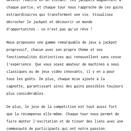
chaque partie, et chaque tour nous rapproche de ces gains
extraordinaires qui transforment une vie. Visualisez
décrocher le jackpot et découvrir un monde
d’opportunités : ce n’est pas qu’un rêve !
Nous proposons une gamme remarquable de jeux à jackpot
progressif, chacun avec son propre thème et ses
fonctionnalités distinctives qui renouvellent sans cesse
l’expérience. Que vous soyez amateur de machines à sous
classiques ou de jeux vidéo innovants, il y en a pour
tous les goûts. De plus, chaque mise ajoute à la
cagnotte, garantissant ainsi des gains possibles toujours
plus considérables.
De plus, le joie de la compétition est tout aussi fort
que la récompense elle-même. Chaque tour nous permet de
faire monter l’excitation et de tisser des liens avec une
communauté de participants qui ont notre passion.