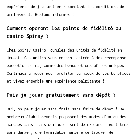
expérience de jeu tout en respectant les conditions de
prélèvement. Restons informés !
Comment opèrent les points de fidélité au
casino Spinsy ?
Chez Spinsy Casino, cumulez des unités de fidélité en
jouant. Ces unités vous donnent entrée à des récompenses
exceptionnelles, comme des bonus et des offres uniques.
Continuez à jouer pour profiter au mieux de vos bénéfices
et vivez ensemble une expérience palpitante !
Puis-je jouer gratuitement sans dépôt ?
Oui, on peut jouer sans frais sans faire de dépôt ! De
nombreux établissements proposent des modes démo ou des
manches sans frais qui autorisent de explorer les titres
sans danger, une formidable manière de trouver de