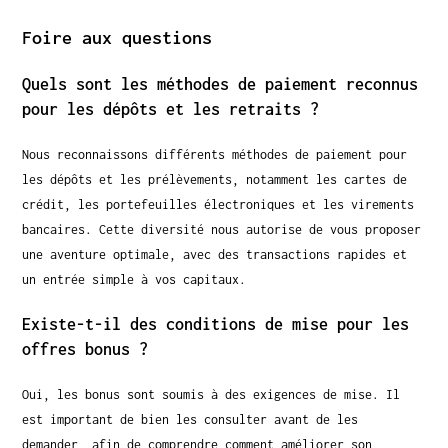
Foire aux questions
Quels sont les méthodes de paiement reconnus
pour les dépôts et les retraits ?
Nous reconnaissons différents méthodes de paiement pour
les dépôts et les prélèvements, notamment les cartes de
crédit, les portefeuilles électroniques et les virements
bancaires. Cette diversité nous autorise de vous proposer
une aventure optimale, avec des transactions rapides et
un entrée simple à vos capitaux.
Existe-t-il des conditions de mise pour les
offres bonus ?
Oui, les bonus sont soumis à des exigences de mise. Il
est important de bien les consulter avant de les
demander, afin de comprendre comment améliorer son