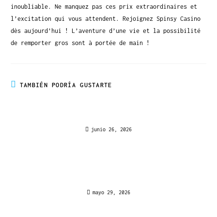
inoubliable. Ne manquez pas ces prix extraordinaires et
l’excitation qui vous attendent. Rejoignez Spinsy Casino
dès aujourd’hui ! L’aventure d’une vie et la possibilité
de remporter gros sont à portée de main !
TAMBIÉN PODRÍA GUSTARTE
Autoriseret, Betryggende og Klar i Danmark med
Stake Casino
junio 26, 2026
Súgóközpont a Royalsea Casino bejelentkező
felhasználói számára Magyarországon
mayo 29, 2026