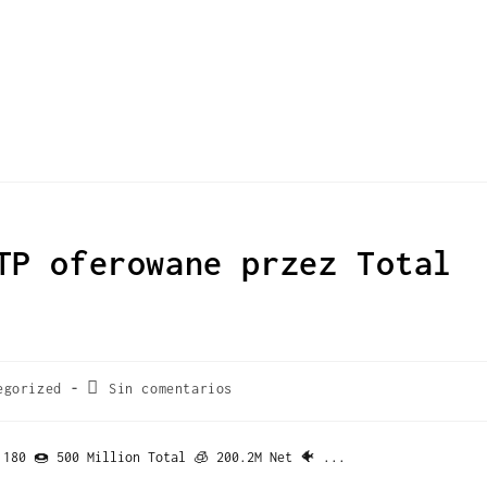
TP oferowane przez Total
egorized
Sin comentarios