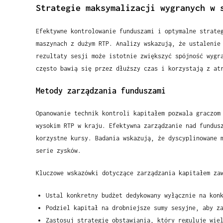
Strategie maksymalizacji wygranych w 
Efektywne kontrolowanie funduszami i optymalne strate
maszynach z dużym RTP. Analizy wskazują, że ustalenie
rezultaty sesji może istotnie zwiększyć spójność wygr
często bawią się przez dłuższy czas i korzystają z at
Metody zarządzania funduszami
Opanowanie technik kontroli kapitałem pozwala graczom
wysokim RTP w kraju. Efektywna zarządzanie nad fundus
korzystne kursy. Badania wskazują, że dyscyplinowane 
serie zysków.
Kluczowe wskazówki dotyczące zarządzania kapitałem za
Ustal konkretny budżet dedykowany wyłącznie na kon
Podziel kapitał na drobniejsze sumy sesyjne, aby z
Zastosuj strategię obstawiania, który reguluje wie