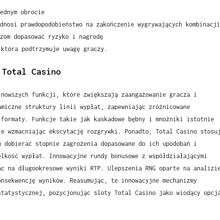
ednym obrocie
dnosi prawdopodobieństwo na zakończenie wygrywających kombinacji
zom dopasować ryzyko i nagrodę
 która podtrzymuje uwagę graczy.
 Total Casino
jnowszych funkcji, które zwiększają zaangażowanie gracza i
amiczne struktury linii wypłat, zapewniając zróżnicowane
 formaty. Funkcje takie jak kaskadowe bębny i mnożniki istotnie
ie wzmacniając ekscytację rozgrywki. Ponadto, Total Casino stosu
m dobierać stopnie zagrożenia dopasowane do ich upodobań i
elkość wypłat. Innowacyjne rundy bonusowe z współdziałającymi
ąc na długookresowe wyniki RTP. Ulepszenia RNG oparte na analizi
onsekwencję wyników. Reasumując, te innowacyjne mechanizmy
statystycznej, pozycjonując sloty Total Casino jako wiodący opcj