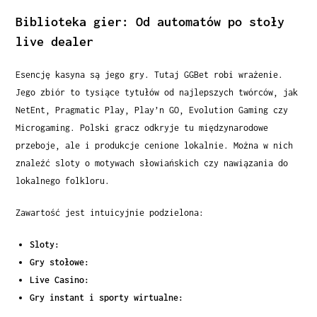
Biblioteka gier: Od automatów po stoły
live dealer
Esencję kasyna są jego gry. Tutaj GGBet robi wrażenie.
Jego zbiór to tysiące tytułów od najlepszych twórców, jak
NetEnt, Pragmatic Play, Play’n GO, Evolution Gaming czy
Microgaming. Polski gracz odkryje tu międzynarodowe
przeboje, ale i produkcje cenione lokalnie. Można w nich
znaleźć sloty o motywach słowiańskich czy nawiązania do
lokalnego folkloru.
Zawartość jest intuicyjnie podzielona:
Sloty:
Gry stołowe:
Live Casino:
Gry instant i sporty wirtualne: