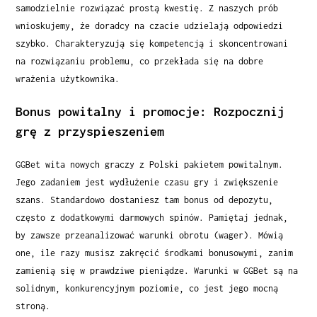
samodzielnie rozwiązać prostą kwestię. Z naszych prób
wnioskujemy, że doradcy na czacie udzielają odpowiedzi
szybko. Charakteryzują się kompetencją i skoncentrowani
na rozwiązaniu problemu, co przekłada się na dobre
wrażenia użytkownika.
Bonus powitalny i promocje: Rozpocznij
grę z przyspieszeniem
GGBet wita nowych graczy z Polski pakietem powitalnym.
Jego zadaniem jest wydłużenie czasu gry i zwiększenie
szans. Standardowo dostaniesz tam bonus od depozytu,
często z dodatkowymi darmowych spinów. Pamiętaj jednak,
by zawsze przeanalizować warunki obrotu (wager). Mówią
one, ile razy musisz zakręcić środkami bonusowymi, zanim
zamienią się w prawdziwe pieniądze. Warunki w GGBet są na
solidnym, konkurencyjnym poziomie, co jest jego mocną
stroną.