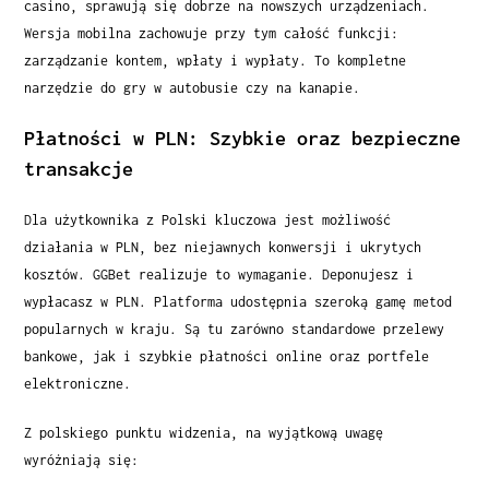
casino, sprawują się dobrze na nowszych urządzeniach.
Wersja mobilna zachowuje przy tym całość funkcji:
zarządzanie kontem, wpłaty i wypłaty. To kompletne
narzędzie do gry w autobusie czy na kanapie.
Płatności w PLN: Szybkie oraz bezpieczne
transakcje
Dla użytkownika z Polski kluczowa jest możliwość
działania w PLN, bez niejawnych konwersji i ukrytych
kosztów. GGBet realizuje to wymaganie. Deponujesz i
wypłacasz w PLN. Platforma udostępnia szeroką gamę metod
popularnych w kraju. Są tu zarówno standardowe przelewy
bankowe, jak i szybkie płatności online oraz portfele
elektroniczne.
Z polskiego punktu widzenia, na wyjątkową uwagę
wyróżniają się: