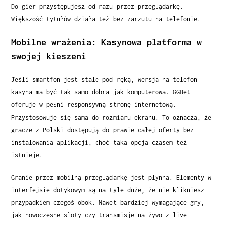
Do gier przystępujesz od razu przez przeglądarkę.
Większość tytułów działa też bez zarzutu na telefonie.
Mobilne wrażenia: Kasynowa platforma w
swojej kieszeni
Jeśli smartfon jest stale pod ręką, wersja na telefon
kasyna ma być tak samo dobra jak komputerowa. GGBet
oferuje w pełni responsywną stronę internetową.
Przystosowuje się sama do rozmiaru ekranu. To oznacza, że
gracze z Polski dostępują do prawie całej oferty bez
instalowania aplikacji, choć taka opcja czasem też
istnieje.
Granie przez mobilną przeglądarkę jest płynna. Elementy w
interfejsie dotykowym są na tyle duże, że nie klikniesz
przypadkiem czegoś obok. Nawet bardziej wymagające gry,
jak nowoczesne sloty czy transmisje na żywo z live