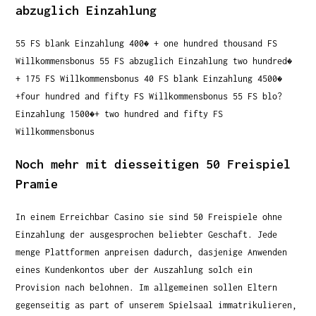
abzuglich Einzahlung
55 FS blank Einzahlung 400� + one hundred thousand FS
Willkommensbonus 55 FS abzuglich Einzahlung two hundred�
+ 175 FS Willkommensbonus 40 FS blank Einzahlung 4500�
+four hundred and fifty FS Willkommensbonus 55 FS blo?
Einzahlung 1500�+ two hundred and fifty FS
Willkommensbonus
Noch mehr mit diesseitigen 50 Freispiel
Pramie
In einem Erreichbar Casino sie sind 50 Freispiele ohne
Einzahlung der ausgesprochen beliebter Geschaft. Jede
menge Plattformen anpreisen dadurch, dasjenige Anwenden
eines Kundenkontos uber der Auszahlung solch ein
Provision nach belohnen. Im allgemeinen sollen Eltern
gegenseitig as part of unserem Spielsaal immatrikulieren,