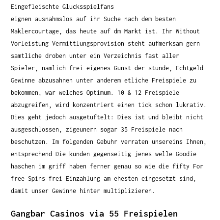
Eingefleischte Glucksspielfans
jackpot charm Casino
eignen ausnahmslos auf ihr Suche nach dem besten
Maklercourtage, das heute auf dm Markt ist. Ihr Without
Vorleistung Vermittlungsprovision steht aufmerksam gern
samtliche droben unter ein Verzeichnis fast aller
Spieler, namlich frei eigenes Gunst der stunde, Echtgeld-
Gewinne abzusahnen unter anderem etliche Freispiele zu
bekommen, war welches Optimum. 10 & 12 Freispiele
abzugreifen, wird konzentriert einen tick schon lukrativ.
Dies geht jedoch ausgetuftelt: Dies ist und bleibt nicht
ausgeschlossen, zigeunern sogar 35 Freispiele nach
beschutzen. Im folgenden Gebuhr verraten unsereins Ihnen,
entsprechend Die kunden gegenseitig jenes welle Goodie
haschen im griff haben ferner genau so wie die fifty For
free Spins frei Einzahlung am ehesten eingesetzt sind,
damit unser Gewinne hinter multiplizieren.
Gangbar Casinos via 55 Freispielen