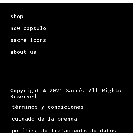
shop
new capsule
sacré icons
about us
Copyright © 2021 Sacré. All Rights
Reserved
términos y condiciones
cuidado de la prenda
política de tratamiento de datos