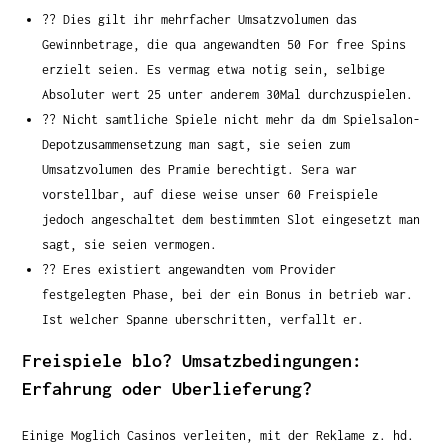
?? Dies gilt ihr mehrfacher Umsatzvolumen das
Gewinnbetrage, die qua angewandten 50 For free Spins
erzielt seien. Es vermag etwa notig sein, selbige
Absoluter wert 25 unter anderem 30Mal durchzuspielen.
?? Nicht samtliche Spiele nicht mehr da dm Spielsalon-
Depotzusammensetzung man sagt, sie seien zum
Umsatzvolumen des Pramie berechtigt. Sera war
vorstellbar, auf diese weise unser 60 Freispiele
jedoch angeschaltet dem bestimmten Slot eingesetzt man
sagt, sie seien vermogen.
?? Eres existiert angewandten vom Provider
festgelegten Phase, bei der ein Bonus in betrieb war.
Ist welcher Spanne uberschritten, verfallt er.
Freispiele blo? Umsatzbedingungen:
Erfahrung oder Uberlieferung?
Einige Moglich Casinos verleiten, mit der Reklame z. hd.