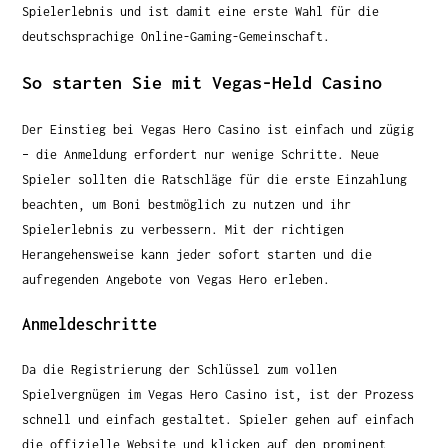
Spielerlebnis und ist damit eine erste Wahl für die
deutschsprachige Online-Gaming-Gemeinschaft.
So starten Sie mit Vegas-Held Casino
Der Einstieg bei Vegas Hero Casino ist einfach und zügig
– die Anmeldung erfordert nur wenige Schritte. Neue
Spieler sollten die Ratschläge für die erste Einzahlung
beachten, um Boni bestmöglich zu nutzen und ihr
Spielerlebnis zu verbessern. Mit der richtigen
Herangehensweise kann jeder sofort starten und die
aufregenden Angebote von Vegas Hero erleben.
Anmeldeschritte
Da die Registrierung der Schlüssel zum vollen
Spielvergnügen im Vegas Hero Casino ist, ist der Prozess
schnell und einfach gestaltet. Spieler gehen auf einfach
die offizielle Website und klicken auf den prominent