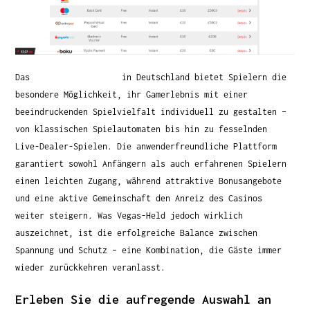
Das
vegas hero casino
in Deutschland bietet Spielern die
besondere Möglichkeit, ihr Gamerlebnis mit einer
beeindruckenden Spielvielfalt individuell zu gestalten –
von klassischen Spielautomaten bis hin zu fesselnden
Live-Dealer-Spielen. Die anwenderfreundliche Plattform
garantiert sowohl Anfängern als auch erfahrenen Spielern
einen leichten Zugang, während attraktive Bonusangebote
und eine aktive Gemeinschaft den Anreiz des Casinos
weiter steigern. Was Vegas-Held jedoch wirklich
auszeichnet, ist die erfolgreiche Balance zwischen
Spannung und Schutz – eine Kombination, die Gäste immer
wieder zurückkehren veranlasst.
Erleben Sie die aufregende Auswahl an