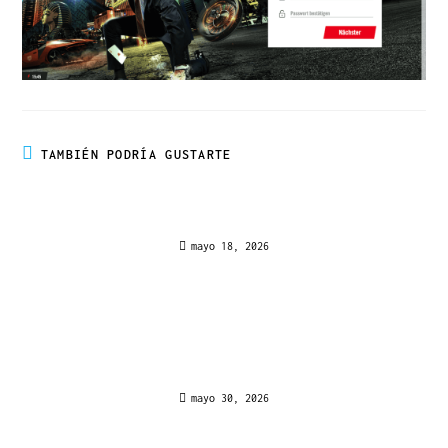
TAMBIÉN PODRÍA GUSTARTE
Fort Knox Szabvány: A Spinit Casino Katonai
Biztonsági Fokozatot Nyújt Magyarországnak
mayo 18, 2026
Pour quelle raison les Promotions par Email de
Mafia Casino Importent Vraiment : Retour d’un
Joueur
mayo 30, 2026