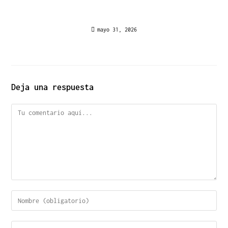
Giochi con croupier dal vivo e pagamenti
istantanei su Wazamba Casino per l’Italia
mayo 31, 2026
Deja una respuesta