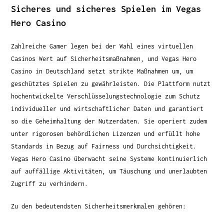
Sicheres und sicheres Spielen im Vegas
Hero Casino
Zahlreiche Gamer legen bei der Wahl eines virtuellen
Casinos Wert auf Sicherheitsmaßnahmen, und Vegas Hero
Casino in Deutschland setzt strikte Maßnahmen um, um
geschütztes Spielen zu gewährleisten. Die Plattform nutzt
hochentwickelte Verschlüsselungstechnologie zum Schutz
individueller und wirtschaftlicher Daten und garantiert
so die Geheimhaltung der Nutzerdaten. Sie operiert zudem
unter rigorosen behördlichen Lizenzen und erfüllt hohe
Standards in Bezug auf Fairness und Durchsichtigkeit.
Vegas Hero Casino überwacht seine Systeme kontinuierlich
auf auffällige Aktivitäten, um Täuschung und unerlaubten
Zugriff zu verhindern.
Zu den bedeutendsten Sicherheitsmerkmalen gehören: