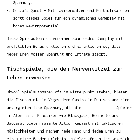
Spannung.
Gonzo’s Quest – Mit Lawinenwalzen und Multiplikatoren
sorgt dieses Spiel für ein dynamisches Gameplay mit
hohem Gewinnpotenzial.
Diese Spielautomaten vereinen spannendes Gameplay mit
profitablen Bonusfunktionen und garantieren so, dass
jeder Dreh voller Spannung und Erträge steckt.
Tischspiele, die den Nervenkitzel zum
Leben erwecken
Obwohl Spielautomaten oft im Mittelpunkt stehen, bieten
die Tischspiele im Vegas Hero Casino in Deutschland eine
unvergleichliche Spannung, die die
crunchbase.com
Spieler
in Atem hält. Klassiker wie Blackjack, Roulette und
Baccarat bieten rasante Action gepaart mit taktischen
Möglichkeiten und machen jede Hand und jeden Dreh zu
einem mitreißenden Erlebnis. Spieler können ihr Geschick