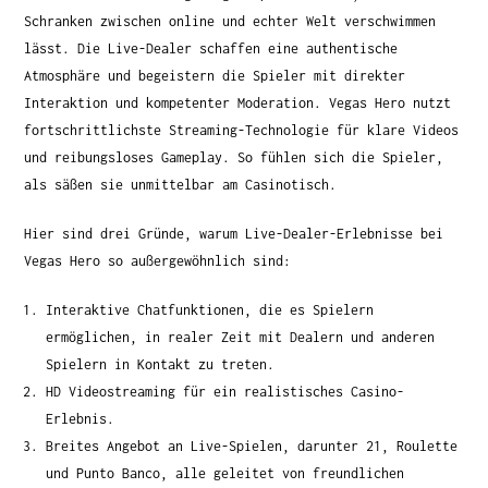
Schranken zwischen online und echter Welt verschwimmen
lässt. Die Live-Dealer schaffen eine authentische
Atmosphäre und begeistern die Spieler mit direkter
Interaktion und kompetenter Moderation. Vegas Hero nutzt
fortschrittlichste Streaming-Technologie für klare Videos
und reibungsloses Gameplay. So fühlen sich die Spieler,
als säßen sie unmittelbar am Casinotisch.
Hier sind drei Gründe, warum Live-Dealer-Erlebnisse bei
Vegas Hero so außergewöhnlich sind:
Interaktive Chatfunktionen, die es Spielern
ermöglichen, in realer Zeit mit Dealern und anderen
Spielern in Kontakt zu treten.
HD Videostreaming für ein realistisches Casino-
Erlebnis.
Breites Angebot an Live-Spielen, darunter 21, Roulette
und Punto Banco, alle geleitet von freundlichen