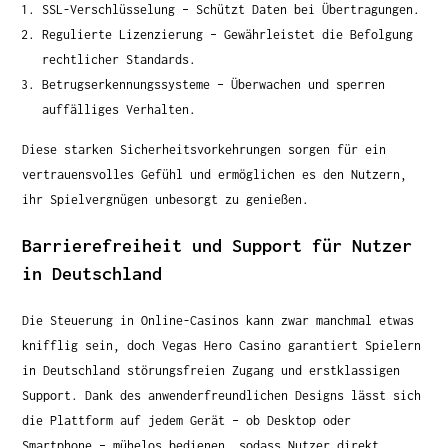
SSL-Verschlüsselung – Schützt Daten bei Übertragungen.
Regulierte Lizenzierung – Gewährleistet die Befolgung
rechtlicher Standards.
Betrugserkennungssysteme – Überwachen und sperren
auffälliges Verhalten.
Diese starken Sicherheitsvorkehrungen sorgen für ein
vertrauensvolles Gefühl und ermöglichen es den Nutzern,
ihr Spielvergnügen unbesorgt zu genießen.
Barrierefreiheit und Support für Nutzer
in Deutschland
Die Steuerung in Online-Casinos kann zwar manchmal etwas
knifflig sein, doch Vegas Hero Casino garantiert Spielern
in Deutschland störungsfreien Zugang und erstklassigen
Support. Dank des anwenderfreundlichen Designs lässt sich
die Plattform auf jedem Gerät – ob Desktop oder
Smartphone – mühelos bedienen, sodass Nutzer direkt