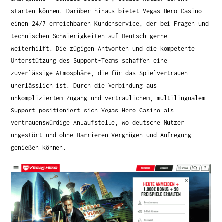
starten können. Darüber hinaus bietet Vegas Hero Casino
einen 24/7 erreichbaren Kundenservice, der bei Fragen und
technischen Schwierigkeiten auf Deutsch gerne
weiterhilft. Die zügigen Antworten und die kompetente
Unterstützung des Support-Teams schaffen eine
zuverlässige Atmosphäre, die für das Spielvertrauen
unerlässlich ist. Durch die Verbindung aus
unkompliziertem Zugang und vertraulichem, multilingualem
Support positioniert sich Vegas Hero Casino als
vertrauenswürdige Anlaufstelle, wo deutsche Nutzer
ungestört und ohne Barrieren Vergnügen und Aufregung
genießen können.