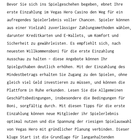
Bevor Sie sich ins Spielgeschehen begeben, ebnet Ihre
erste Einzahlung im Vegas Hero Casino den Weg für ein
aufregendes Spielerlebnis voller Chancen. Spieler können
aus einer Vielzahl zuverlässiger Zahlungsmethoden wählen,
darunter Kreditkarten und E-Wallets, um Komfort und
Sicherheit zu gewährleisten. Es empfiehlt sich, nach
neuesten Willkommensboni für die erste Einzahlung
Ausschau zu halten – diese Angebote können Ihr
Spielguthaben deutlich erhöhen. Mit der Einzahlung des
Mindestbetrags erhalten Sie Zugang zu den Spielen, ohne
gleich viel Geld investieren zu müssen, und können die
Plattform in Ruhe erkunden. Lesen Sie die Allgemeinen
Geschäftsbedingungen, insbesondere die Bedingungen für
Boni, sorgfältig durch. Mit diesen Tipps für die erste
Einzahlung können neue Mitglieder ihr Spielerlebnis
optimal nutzen und die Spannung der riesigen Spielauswahl
von Vegas Hero mit gründlicher Planung verbinden. Dieser
kluge Start ist die Grundlage für langanhaltenden