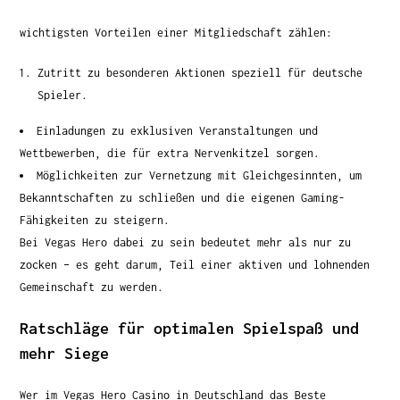
states/company/mgm-resorts-international/8594/
wichtigsten Vorteilen einer Mitgliedschaft zählen:
Zutritt zu besonderen Aktionen speziell für deutsche
Spieler.
Einladungen zu exklusiven Veranstaltungen und
Wettbewerben, die für extra Nervenkitzel sorgen.
Möglichkeiten zur Vernetzung mit Gleichgesinnten, um
Bekanntschaften zu schließen und die eigenen Gaming-
Fähigkeiten zu steigern.
Bei Vegas Hero dabei zu sein bedeutet mehr als nur zu
zocken – es geht darum, Teil einer aktiven und lohnenden
Gemeinschaft zu werden.
Ratschläge für optimalen Spielspaß und
mehr Siege
Wer im Vegas Hero Casino in Deutschland das Beste