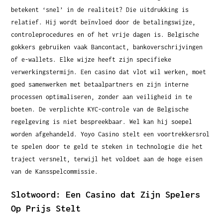
betekent ‘snel’ in de realiteit? Die uitdrukking is
relatief. Hij wordt beïnvloed door de betalingswijze,
controleprocedures en of het vrije dagen is. Belgische
gokkers gebruiken vaak Bancontact, bankoverschrijvingen
of e-wallets. Elke wijze heeft zijn specifieke
verwerkingstermijn. Een casino dat vlot wil werken, moet
goed samenwerken met betaalpartners en zijn interne
processen optimaliseren, zonder aan veiligheid in te
boeten. De verplichte KYC-controle van de Belgische
regelgeving is niet bespreekbaar. Wel kan hij soepel
worden afgehandeld. Yoyo Casino stelt een voortrekkersrol
te spelen door te geld te steken in technologie die het
traject versnelt, terwijl het voldoet aan de hoge eisen
van de Kansspelcommissie.
Slotwoord: Een Casino dat Zijn Spelers
Op Prijs Stelt