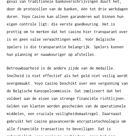
geval van traditionele bankoverschrijvingen duurt het,
door de protocollen van de banken, één tot drie werkdagen
duren. Yoyo Casino kan alleen garanderen wat binnen hun
eigen controle ligt: die eerste goedkeuring. Het is
prettig om te merken dat het casino hier transparant over
is en geen valse verwachtingen wekt. Voor Belgische
spelers is die transparantie belangrijk. Spelers kunnen
hun planning er nauwkeuriger op afstellen.
Betrouwbaarheid is de andere zijde van de medaille.
Snelheid is niet effectief als het geld niet veilig wordt
overgemaakt. Yoyo Casino beschikt over een vergunning van
de Belgische Kansspelcommissie. Dat impliceert dat het
voldoet aan de eisen van strenge financiële richtlijnen.
Gelden van klanten worden gescheiden van de operationele
middelen, een cruciale veiligheidsmaatregel. Daarnaast
gebruikt het casino geavanceerde encryptietechnologie om
alle financiële transacties te beveiligen. Dat is