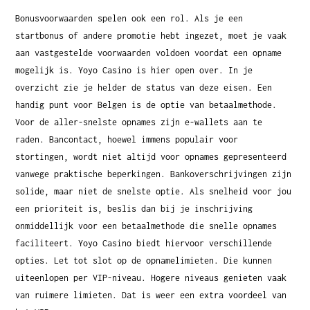
Bonusvoorwaarden spelen ook een rol. Als je een
startbonus of andere promotie hebt ingezet, moet je vaak
aan vastgestelde voorwaarden voldoen voordat een opname
mogelijk is. Yoyo Casino is hier open over. In je
overzicht zie je helder de status van deze eisen. Een
handig punt voor Belgen is de optie van betaalmethode.
Voor de aller-snelste opnames zijn e-wallets aan te
raden. Bancontact, hoewel immens populair voor
stortingen, wordt niet altijd voor opnames gepresenteerd
vanwege praktische beperkingen. Bankoverschrijvingen zijn
solide, maar niet de snelste optie. Als snelheid voor jou
een prioriteit is, beslis dan bij je inschrijving
onmiddellijk voor een betaalmethode die snelle opnames
faciliteert. Yoyo Casino biedt hiervoor verschillende
opties. Let tot slot op de opnamelimieten. Die kunnen
uiteenlopen per VIP-niveau. Hogere niveaus genieten vaak
van ruimere limieten. Dat is weer een extra voordeel van