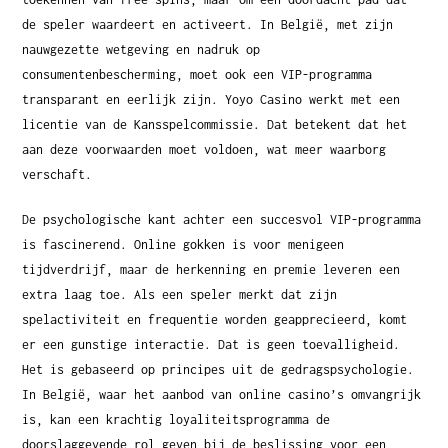
de speler waardeert en activeert. In België, met zijn
nauwgezette wetgeving en nadruk op
consumentenbescherming, moet ook een VIP-programma
transparant en eerlijk zijn. Yoyo Casino werkt met een
licentie van de Kansspelcommissie. Dat betekent dat het
aan deze voorwaarden moet voldoen, wat meer waarborg
verschaft.
De psychologische kant achter een succesvol VIP-programma
is fascinerend. Online gokken is voor menigeen
tijdverdrijf, maar de herkenning en premie leveren een
extra laag toe. Als een speler merkt dat zijn
spelactiviteit en frequentie worden geapprecieerd, komt
er een gunstige interactie. Dat is geen toevalligheid.
Het is gebaseerd op principes uit de gedragspsychologie.
In België, waar het aanbod van online casino’s omvangrijk
is, kan een krachtig loyaliteitsprogramma de
doorslaggevende rol geven bij de beslissing voor een