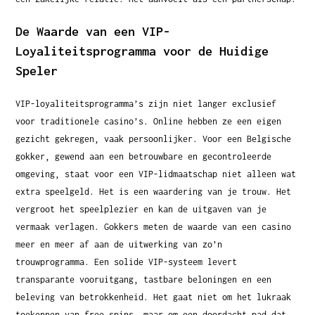
De Waarde van een VIP-
Loyaliteitsprogramma voor de Huidige
Speler
VIP-loyaliteitsprogramma’s zijn niet langer exclusief
voor traditionele casino’s. Online hebben ze een eigen
gezicht gekregen, vaak persoonlijker. Voor een Belgische
gokker, gewend aan een betrouwbare en gecontroleerde
omgeving, staat voor een VIP-lidmaatschap niet alleen wat
extra speelgeld. Het is een waardering van je trouw. Het
vergroot het speelplezier en kan de uitgaven van je
vermaak verlagen. Gokkers meten de waarde van een casino
meer en meer af aan de uitwerking van zo’n
trouwprogramma. Een solide VIP-systeem levert
transparante vooruitgang, tastbare beloningen en een
beleving van betrokkenheid. Het gaat niet om het lukraak
toekennen van free spins, maar om een doordacht pad dat