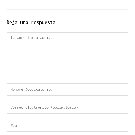
Deja una respuesta