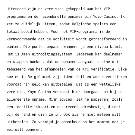
Uiteraard zijn er vereisten gekoppeld aan het VIP-
programma en de razendsnelle opnames bij Yoyo Casino. Ik
zet ze duidelijk uiteen, zodat Belgische spelers een
totaal beeld hebben. Voor het VIP-programma is de
kernvoorwaarde dat je activiteit wordt getransformeerd in
punten. Die punten bepalen wanneer je een niveau klimt.
Het is geen uitnodigingssysteem. Iedereen kan deelnemen
en stappen boeken. Wat de opnames aangaat: snelheid is
gebaseerd van het afhandelen van de KYC-verificatie. Elke
speler in België moet zijn identiteit en adres verifiëren
voordat hij geld kan uitbetalen. Dat is een wettelijke
vereiste. Yoyo Casino verzoekt hier doorgaans om bij de
allereerste opname. Mijn advies: leg je papieren, zoals
een identiteitskaart en een recent adresbewijs, direct
bij de hand en dien ze in. Ook als je niet meteen wilt
uitbetalen. Zo vermijd je oponthoud op het moment dat je
wel wilt opnemen.