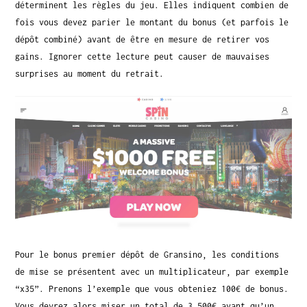
déterminent les règles du jeu. Elles indiquent combien de
fois vous devez parier le montant du bonus (et parfois le
dépôt combiné) avant de être en mesure de retirer vos
gains. Ignorer cette lecture peut causer de mauvaises
surprises au moment du retrait.
Pour le bonus premier dépôt de Gransino, les conditions
de mise se présentent avec un multiplicateur, par exemple
“x35”. Prenons l’exemple que vous obteniez 100€ de bonus.
Vous devrez alors miser un total de 3 500€ avant qu’un