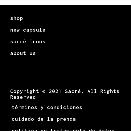
shop
new capsule
sacré icons
about us
Copyright © 2021 Sacré. All Rights
Reserved
términos y condiciones
cuidado de la prenda
política de tratamiento de datos