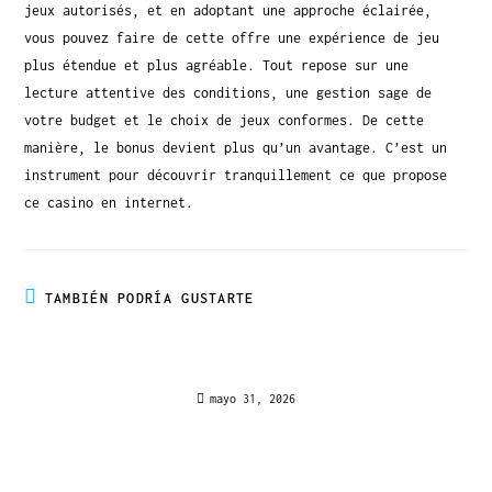
jeux autorisés, et en adoptant une approche éclairée,
vous pouvez faire de cette offre une expérience de jeu
plus étendue et plus agréable. Tout repose sur une
lecture attentive des conditions, une gestion sage de
votre budget et le choix de jeux conformes. De cette
manière, le bonus devient plus qu’un avantage. C’est un
instrument pour découvrir tranquillement ce que propose
ce casino en internet.
TAMBIÉN PODRÍA GUSTARTE
Waar online casinodromen uitkomen voor Belgen
bij Legiano Casino
mayo 31, 2026
Aktionen und Exklusivprämien bei Oscarspin