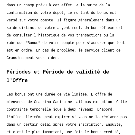
dans un champ prévu à cet effet. À la suite de la
confirmation de votre dépôt, le montant du bonus est
versé sur votre compte. Il figure généralement dans un
solde distinct de votre argent réel. Un bon réflexe est
de consulter l’historique de vos transactions ou la
rubrique “Bonus” de votre compte pour s’assurer que tout
est en ordre. En cas de problème, le service client de
Gransino peut vous aider.
Périodes et Période de validité de
l’Offre
Les bonus ont une durée de vie limitée. L’offre de
bienvenue de Gransino Casino ne fait pas exception. Cette
contrainte temporelle joue à deux niveaux. D’abord,
l’offre elle-même peut expirer si vous ne la réclamez pas
dans un certain délai après votre inscription. Ensuite,
et c’est le plus important, une fois le bonus crédité,