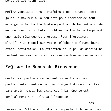
bonus et les gains liés.
Méfiez-vous aussi des stratégies trop risquées, comme
jouer le maximum à la roulette pour chercher de tout
échanger vite. La fluctuation peut annihiler votre solde
en quelques tours. Enfin, oublier la limite de temps est
une faute répandue et onéreuse. Pour l’esquiver,
planifiez un rappel sur votre téléphone quelques jours
avant l’expiration. La attention et un peu de discipline
restent vos meilleurs alliés pour contourner ces écueils.
FAQ sur le Bonus de Bienvenue
Certaines questions reviennent souvent chez les
participants. Peut-on retirer l’argent du dépôt initial
sans avoir rempli les exigences ? La réponse est
généralement non. Cela va à l’opposé
https://pitchbook.com/profiles/company/99935-92
des
termes de l’offre et conduit à la perte du bonus et des