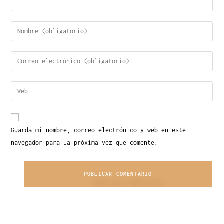
Guarda mi nombre, correo electrónico y web en este
navegador para la próxima vez que comente.