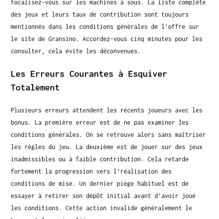
focalisez-vous sur les machines à sous. La liste complète
des jeux et leurs taux de contribution sont toujours
mentionnés dans les conditions générales de l’offre sur
le site de Gransino. Accordez-vous cinq minutes pour les
consulter, cela évite les déconvenues.
Les Erreurs Courantes à Esquiver
Totalement
Plusieurs erreurs attendent les récents joueurs avec les
bonus. La première erreur est de ne pas examiner les
conditions générales. On se retrouve alors sans maîtriser
les règles du jeu. La deuxième est de jouer sur des jeux
inadmissibles ou à faible contribution. Cela retarde
fortement la progression vers l’réalisation des
conditions de mise. Un dernier piège habituel est de
essayer à retirer son dépôt initial avant d’avoir joué
les conditions. Cette action invalide généralement le