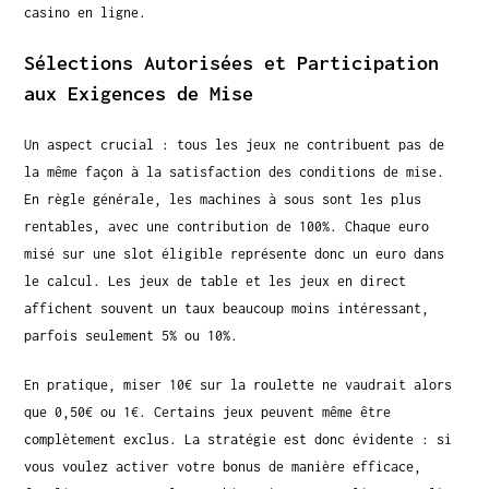
casino en ligne.
Sélections Autorisées et Participation
aux Exigences de Mise
Un aspect crucial : tous les jeux ne contribuent pas de
la même façon à la satisfaction des conditions de mise.
En règle générale, les machines à sous sont les plus
rentables, avec une contribution de 100%. Chaque euro
misé sur une slot éligible représente donc un euro dans
le calcul. Les jeux de table et les jeux en direct
affichent souvent un taux beaucoup moins intéressant,
parfois seulement 5% ou 10%.
En pratique, miser 10€ sur la roulette ne vaudrait alors
que 0,50€ ou 1€. Certains jeux peuvent même être
complètement exclus. La stratégie est donc évidente : si
vous voulez activer votre bonus de manière efficace,