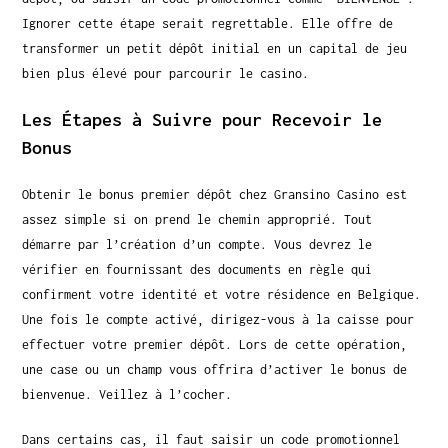
Ignorer cette étape serait regrettable. Elle offre de
transformer un petit dépôt initial en un capital de jeu
bien plus élevé pour parcourir le casino.
Les Étapes à Suivre pour Recevoir le
Bonus
Obtenir le bonus premier dépôt chez Gransino Casino est
assez simple si on prend le chemin approprié. Tout
démarre par l’création d’un compte. Vous devrez le
vérifier en fournissant des documents en règle qui
confirment votre identité et votre résidence en Belgique.
Une fois le compte activé, dirigez-vous à la caisse pour
effectuer votre premier dépôt. Lors de cette opération,
une case ou un champ vous offrira d’activer le bonus de
bienvenue. Veillez à l’cocher.
Dans certains cas, il faut saisir un code promotionnel