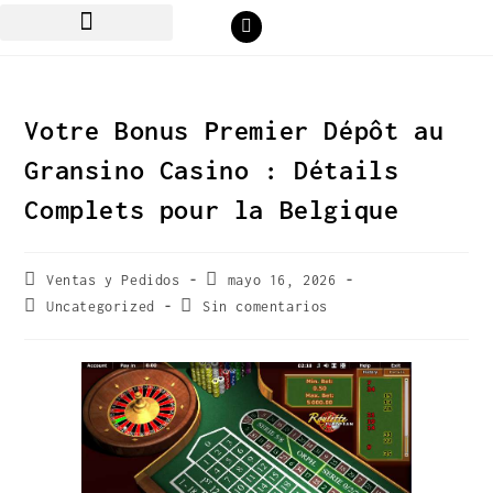
Votre Bonus Premier Dépôt au
Gransino Casino : Détails
Complets pour la Belgique
Ventas y Pedidos
mayo 16, 2026
Uncategorized
Sin comentarios