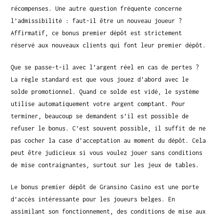
récompenses. Une autre question fréquente concerne
l’admissibilité : faut-il être un nouveau joueur ?
Affirmatif, ce bonus premier dépôt est strictement
réservé aux nouveaux clients qui font leur premier dépôt.
Que se passe-t-il avec l’argent réel en cas de pertes ?
La règle standard est que vous jouez d’abord avec le
solde promotionnel. Quand ce solde est vidé, le système
utilise automatiquement votre argent comptant. Pour
terminer, beaucoup se demandent s’il est possible de
refuser le bonus. C’est souvent possible, il suffit de ne
pas cocher la case d’acceptation au moment du dépôt. Cela
peut être judicieux si vous voulez jouer sans conditions
de mise contraignantes, surtout sur les jeux de tables.
Le bonus premier dépôt de Gransino Casino est une porte
d’accès intéressante pour les joueurs belges. En
assimilant son fonctionnement, des conditions de mise aux