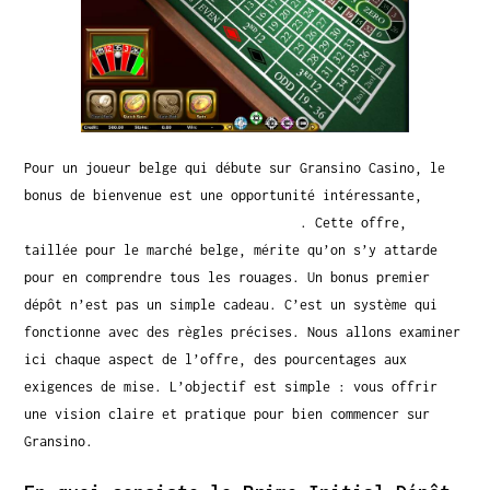
Pour un joueur belge qui débute sur Gransino Casino, le
bonus de bienvenue est une opportunité intéressante,
https://gransinocasino.eu.com/fr-be/
. Cette offre,
taillée pour le marché belge, mérite qu’on s’y attarde
pour en comprendre tous les rouages. Un bonus premier
dépôt n’est pas un simple cadeau. C’est un système qui
fonctionne avec des règles précises. Nous allons examiner
ici chaque aspect de l’offre, des pourcentages aux
exigences de mise. L’objectif est simple : vous offrir
une vision claire et pratique pour bien commencer sur
Gransino.