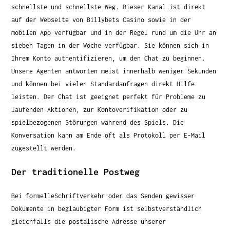
schnellste und schnellste Weg. Dieser Kanal ist direkt
auf der Webseite von Billybets Casino sowie in der
mobilen App verfügbar und in der Regel rund um die Uhr an
sieben Tagen in der Woche verfügbar. Sie können sich in
Ihrem Konto authentifizieren, um den Chat zu beginnen.
Unsere Agenten antworten meist innerhalb weniger Sekunden
und können bei vielen Standardanfragen direkt Hilfe
leisten. Der Chat ist geeignet perfekt für Probleme zu
laufenden Aktionen, zur Kontoverifikation oder zu
spielbezogenen Störungen während des Spiels. Die
Konversation kann am Ende oft als Protokoll per E-Mail
zugestellt werden.
Der traditionelle Postweg
Bei formelleSchriftverkehr oder das Senden gewisser
Dokumente in beglaubigter Form ist selbstverständlich
gleichfalls die postalische Adresse unserer