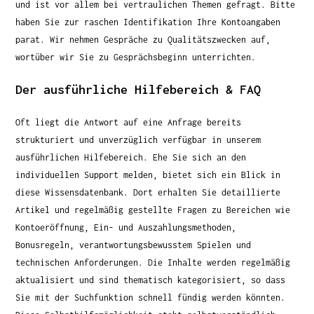
und ist vor allem bei vertraulichen Themen gefragt. Bitte
haben Sie zur raschen Identifikation Ihre Kontoangaben
parat. Wir nehmen Gespräche zu Qualitätszwecken auf,
wortüber wir Sie zu Gesprächsbeginn unterrichten.
Der ausführliche Hilfebereich & FAQ
Oft liegt die Antwort auf eine Anfrage bereits
strukturiert und unverzüglich verfügbar in unserem
ausführlichen Hilfebereich. Ehe Sie sich an den
individuellen Support melden, bietet sich ein Blick in
diese Wissensdatenbank. Dort erhalten Sie detaillierte
Artikel und regelmäßig gestellte Fragen zu Bereichen wie
Kontoeröffnung, Ein- und Auszahlungsmethoden,
Bonusregeln, verantwortungsbewusstem Spielen und
technischen Anforderungen. Die Inhalte werden regelmäßig
aktualisiert und sind thematisch kategorisiert, so dass
Sie mit der Suchfunktion schnell fündig werden könnten.