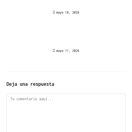
bij Retrozino Casino in Nederland
mayo 18, 2026
Le casino Spinstein Améliore la Recherche de
Titres pour la Suisse avec des Filtres Évolués
mayo 11, 2026
Deja una respuesta