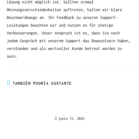
Lösung nicht möglich ist. Sollten einmal
Meinungsverschiedenheiten auftreten, halten wir klare
Beschwerdewege an. Ihr Feedback zu unseren Support-
Leistungen beachten wir und nutzen es für stetige
Verbesserungen. Unser Anspruch ist es, dass Sie nach
jedem Gespräch mit unserem Support das Bewusstsein haben,
verstanden und als wertvoller Kunde betreut worden zu
sein.
TAMBIÉN PODRÍA GUSTARTE
Razões pelas quais o Scored Casino Se Tornou o
Meu Casino Favorito: História de um Jogador
Português
junio 15, 2026
Wat je kunt vooruitzien van live dealer spellen