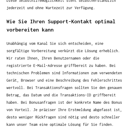
Diese Selbsthilfemöglichkeit steht selbstverständlich
jederzeit und ohne Wartezeit zur Verfügung.
Wie Sie Ihren Support-Kontakt optimal
vorbereiten kann
Unabhängig vom Kanal Sie sich entscheiden, eine
sorgfältige Vorbereitung verkürzt die Lösung erheblich.
Wir raten Ihnen, Ihren Benutzernamen oder die
registrierte E-Mail-Adresse griffbereit zu haben. Bei
technischen Problemen sind Informationen zum verwendeten
Gerät, Browser und eine Beschreibung des Fehlerschrittes
wertvoll. Bei Transaktionsfragen sollten Sie den genauen
Betrag, das Datum und die Transaktions-ID griffbereit
haben. Bei Bonusanfragen ist der konkrete Name des Bonus
von Vorteil. Je präziser Ihre Erstmeldung abgefasst ist,
desto weniger Rückfragen sind nötig und desto schneller
kann unser Team eine optimale Lösung für Sie finden.