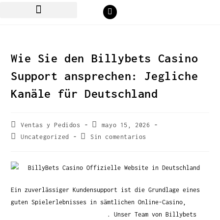
Wie Sie den Billybets Casino
Support ansprechen: Jegliche
Kanäle für Deutschland
Ventas y Pedidos
mayo 15, 2026
Uncategorized
Sin comentarios
Ein zuverlässiger Kundensupport ist die Grundlage eines
guten Spielerlebnisses in sämtlichen Online-Casino,
https://billybets-casino.eu/
. Unser Team von Billybets