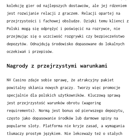
kolekcję gier od najlepszych dostawców, ale jej rdzeniem
jest rozwijanie relacji z graczem. Relacji opartej na
przejrzystości i fachowej obsłudze. Dzięki temu klienci z
Polski mogą się odprężyć i poświęcić na rozrywce, nie
przejmując się o uczciwość rozgrywki czy bezpieczeństwo
depozytów. Odnajdują środowisko dopasowane do lokalnych
oczekiwań i przepisów.
Nagrody z przejrzystymi warunkami
NV Casino zdaje sobie sprawę, że atrakcyjny pakiet
powitalny skłania nowych graczy. Tworzy więc promocje
specjalnie dla polskich użytkowników. Kluczową sprawą
jest przejrzystość warunków obrotu (wagering
requirements). Normą jest bonus od pierwszego depozytu,
często jako dopasowanie środków lub darmowe spiny na
popularne sloty. Platforma nie kryje zasad, a wymagania
tłumaczy prostym językiem. Nie lekceważy też o stałych