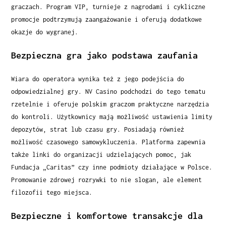
graczach. Program VIP, turnieje z nagrodami i cykliczne
promocje podtrzymują zaangażowanie i oferują dodatkowe
okazje do wygranej.
Bezpieczna gra jako podstawa zaufania
Wiara do operatora wynika też z jego podejścia do
odpowiedzialnej gry. NV Casino podchodzi do tego tematu
rzetelnie i oferuje polskim graczom praktyczne narzędzia
do kontroli. Użytkownicy mają możliwość ustawienia limity
depozytów, strat lub czasu gry. Posiadają również
możliwość czasowego samowykluczenia. Platforma zapewnia
także linki do organizacji udzielających pomoc, jak
Fundacja „Caritas” czy inne podmioty działające w Polsce.
Promowanie zdrowej rozrywki to nie slogan, ale element
filozofii tego miejsca.
Bezpieczne i komfortowe transakcje dla