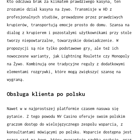
Kto odczuwa brak za klimatem prawdziwego kasyna, ten
zrozumie dział kasyna na żywo. Transmisje w HD z
profesjonalnych studiów, prowadzone przez prawdziwych
krupierów, transportują emocje prosto do domu. Szansa na
dialog z krupierem i pozostałymi użytkownikami przy stole
tworzy niepowtarzalne, towarzyskie doświadczenie. W
propozycji są nie tylko podstawowe gry, ale też ich
nowoczesne warianty, jak Lightning Roulette czy Monopoly
na Żywo. Kombinują one tradycyjne reguły z dodatkowymi
elementami rozgrywki, które mogą zwiększyć szansę na
wygraną.
Obsługa klienta po polsku
Nawet w w najprostszej platformie czasem nasuwa się
pytanie. Z tego powodu NV Casino oferuje swoim polskim
graczom dostęp do wielojęzycznego zespołu wsparcia, z
konsultantami mówiącymi po polsku. Wsparcie dostępna jest
przez czat na żywo, który gwarantuje szybką reakcję, oraz