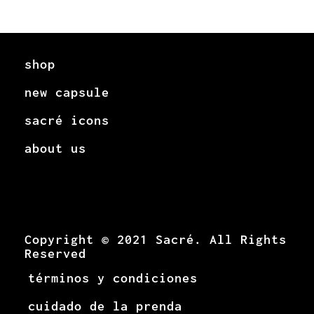
shop
new capsule
sacré icons
about us
Copyright © 2021 Sacré. All Rights
Reserved
términos y condiciones
cuidado de la prenda