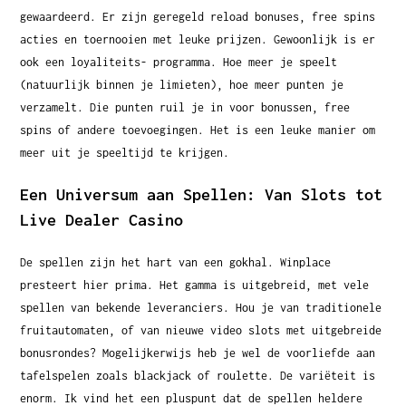
gewaardeerd. Er zijn geregeld reload bonuses, free spins
acties en toernooien met leuke prijzen. Gewoonlijk is er
ook een loyaliteits- programma. Hoe meer je speelt
(natuurlijk binnen je limieten), hoe meer punten je
verzamelt. Die punten ruil je in voor bonussen, free
spins of andere toevoegingen. Het is een leuke manier om
meer uit je speeltijd te krijgen.
Een Universum aan Spellen: Van Slots tot
Live Dealer Casino
De spellen zijn het hart van een gokhal. Winplace
presteert hier prima. Het gamma is uitgebreid, met vele
spellen van bekende leveranciers. Hou je van traditionele
fruitautomaten, of van nieuwe video slots met uitgebreide
bonusrondes? Mogelijkerwijs heb je wel de voorliefde aan
tafelspelen zoals blackjack of roulette. De variëteit is
enorm. Ik vind het een pluspunt dat de spellen heldere