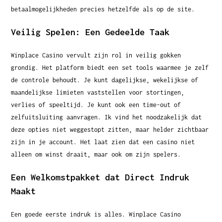
betaalmogelijkheden precies hetzelfde als op de site.
Veilig Spelen: Een Gedeelde Taak
Winplace Casino vervult zijn rol in veilig gokken
grondig. Het platform biedt een set tools waarmee je zelf
de controle behoudt. Je kunt dagelijkse, wekelijkse of
maandelijkse limieten vaststellen voor stortingen,
verlies of speeltijd. Je kunt ook een time-out of
zelfuitsluiting aanvragen. Ik vind het noodzakelijk dat
deze opties niet weggestopt zitten, maar helder zichtbaar
zijn in je account. Het laat zien dat een casino niet
alleen om winst draait, maar ook om zijn spelers.
Een Welkomstpakket dat Direct Indruk
Maakt
Een goede eerste indruk is alles. Winplace Casino