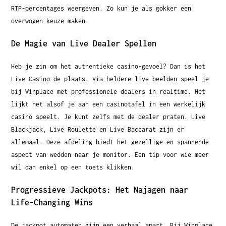
RTP-percentages weergeven. Zo kun je als gokker een
overwogen keuze maken.
De Magie van Live Dealer Spellen
Heb je zin om het authentieke casino-gevoel? Dan is het
Live Casino de plaats. Via heldere live beelden speel je
bij Winplace met professionele dealers in realtime. Het
lijkt net alsof je aan een casinotafel in een werkelijk
casino speelt. Je kunt zelfs met de dealer praten. Live
Blackjack, Live Roulette en Live Baccarat zijn er
allemaal. Deze afdeling biedt het gezellige en spannende
aspect van wedden naar je monitor. Een tip voor wie meer
wil dan enkel op een toets klikken.
Progressieve Jackpots: Het Najagen naar
Life-Changing Wins
De jackpot automaten zijn een verhaal apart. Bij Winplace