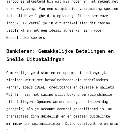
aanbod is afgestemd bij wat wij hopen en het rekent met
onze wetgeving. Van een uitgebreide verzameling spellen
tot solide veiligheid, Winplace geeft een serieuze
indruk. Ik vertel je in dit artikel zien dit casino
uitblinkt en het een ideaal adres kan zijn voor
Nederlandse spelers.
Bankieren: Gemakkelijke Betalingen en
Snelle Uitbetalingen
Gemakkelijk geld storten en opnemen is belangrijk.
Winplace werkt met betaalmethoden die Nederlanders
kennen, zoals iDEAL, creditcards en diverse e-wallets.
Wat fijn is: het casino staat bekend om razendsnelle
uitbetalingen. Opnames worden doorgaans in een dag
geregeld, als je account eenmaal geverifieerd is. De
transacties zijn duidelijk en er bestaan duidelijke
minimum- en maximumlimieten. Dat ondersteunt je om grip