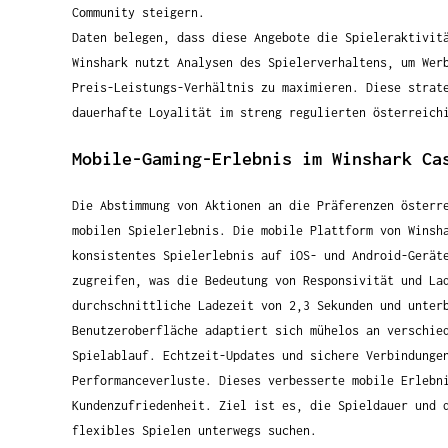
Community steigern.
Daten belegen, dass diese Angebote die Spieleraktivit
Winshark nutzt Analysen des Spielerverhaltens, um Wer
Preis-Leistungs-Verhältnis zu maximieren. Diese strat
dauerhafte Loyalität im streng regulierten österreich
Mobile-Gaming-Erlebnis im Winshark Ca
Die Abstimmung von Aktionen an die Präferenzen österr
mobilen Spielerlebnis. Die mobile Plattform von Winsh
konsistentes Spielerlebnis auf iOS- und Android-Gerät
zugreifen, was die Bedeutung von Responsivität und La
durchschnittliche Ladezeit von 2,3 Sekunden und unter
Benutzeroberfläche adaptiert sich mühelos an verschie
Spielablauf. Echtzeit-Updates und sichere Verbindunge
Performanceverluste. Dieses verbesserte mobile Erlebn
Kundenzufriedenheit. Ziel ist es, die Spieldauer und 
flexibles Spielen unterwegs suchen.