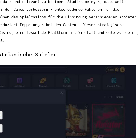
o-date und relevant zu bleiben. Studien belegen, dass weite
ss der Games verbessern – entscheidende Faktoren für die
mühen des Spielcasinos für die Einbindung verschiedener Anbieter
reduziert Doppelungen bei den Content. Dieser strategische
Casino, eine fesselnde Plattform mit Vielfalt und Güte zu bieten
ht.
strianische Spieler