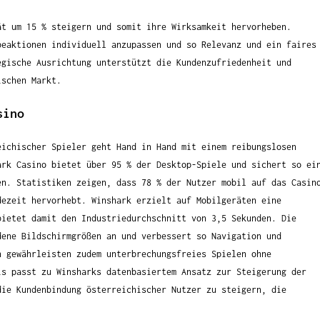
ät um 15 % steigern und somit ihre Wirksamkeit hervorheben.
beaktionen individuell anzupassen und so Relevanz und ein faires
egische Ausrichtung unterstützt die Kundenzufriedenheit und
ischen Markt.
sino
eichischer Spieler geht Hand in Hand mit einem reibungslosen
ark Casino bietet über 95 % der Desktop-Spiele und sichert so ei
en. Statistiken zeigen, dass 78 % der Nutzer mobil auf das Casin
dezeit hervorhebt. Winshark erzielt auf Mobilgeräten eine
bietet damit den Industriedurchschnitt von 3,5 Sekunden. Die
dene Bildschirmgrößen an und verbessert so Navigation und
n gewährleisten zudem unterbrechungsfreies Spielen ohne
is passt zu Winsharks datenbasiertem Ansatz zur Steigerung der
die Kundenbindung österreichischer Nutzer zu steigern, die