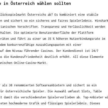
o in Österreich wählen sollten
Glücksspielmarkt Österreichs ab? Es kombiniert eine stabile
en und sichert so ein sicheres und faires Spielerlebnis. Winshar
rianischen Vorschriften. Transparenz und Verlässlichkeit werden
ehalten. Die optimierte Benutzeroberfläche der Plattform
eräten und führt zu einer um 35 % höheren Nutzerbindungsrate im
udem konkurrenzfähige Auszahlungsquoten mit einer
auf dem Niveau führender Casinos. Der Kundendienst ist 24/7
as die Kundenzufriedenheit deutlich erhöht. All diese Elemente
anischen Online-Casino-Markt.
r als 30 renommierten Softwareanbietern und sichert so ein
für österreichische Spieler. Die Auswahl umfasst Slots, Table
kt damit die verschiedensten Spielervorlieben ab. Top-Anbieter w
ieten hochmoderne Grafik und flüssiges Spielerlebnis. Dieses