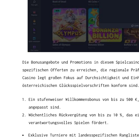
Die Bonusangebote und Promotions in diesem Spielcasin
spezifischen Offerten zu erreichen, die regionale Prä
Casino legt großen Fokus auf Durchsichtigkeit und Ein
österreichischen Glücksspielvorschriften konform sind
Ein stufenweiser Willkommensbonus von bis zu 500 €
angepasst sind.
Wöchentliches Rückvergütung von bis zu 10 %, das e
verantwortungsvolles Spielen fördert.
Exklusive Turniere mit landesspezifischen Rangliste