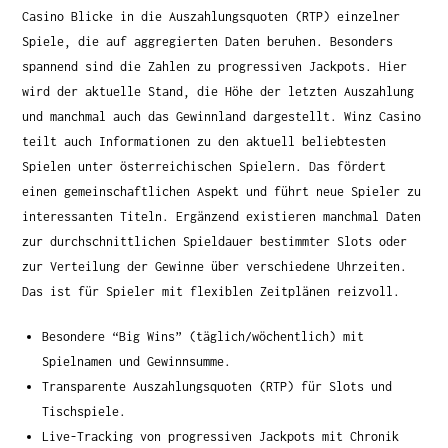
Casino Blicke in die Auszahlungsquoten (RTP) einzelner
Spiele, die auf aggregierten Daten beruhen. Besonders
spannend sind die Zahlen zu progressiven Jackpots. Hier
wird der aktuelle Stand, die Höhe der letzten Auszahlung
und manchmal auch das Gewinnland dargestellt. Winz Casino
teilt auch Informationen zu den aktuell beliebtesten
Spielen unter österreichischen Spielern. Das fördert
einen gemeinschaftlichen Aspekt und führt neue Spieler zu
interessanten Titeln. Ergänzend existieren manchmal Daten
zur durchschnittlichen Spieldauer bestimmter Slots oder
zur Verteilung der Gewinne über verschiedene Uhrzeiten.
Das ist für Spieler mit flexiblen Zeitplänen reizvoll.
Besondere “Big Wins” (täglich/wöchentlich) mit
Spielnamen und Gewinnsumme.
Transparente Auszahlungsquoten (RTP) für Slots und
Tischspiele.
Live-Tracking von progressiven Jackpots mit Chronik