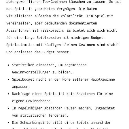
außergewöhnlichen Top-Gewinnen täuschen zu lassen. So ist
das Spiel ein geordnetes Vergnügen. Die Daten
visualisieren außerdem die Volatilität. Ein Spiel mit
vereinzelten, aber bedeutenden dokumentierten
Auszahlungen ist risikoreich. Es bietet sich sich nicht
für eine lange Spielsession mit niedrigem Budget.
Spielautomaten mit häufigen kleinen Gewinnen sind stabil
und entlasten das Budget besser.
Statistiken einsetzen, um angemessene
Gewinnvorstellungen zu bilden.
Spielbudget nicht an der Höhe seltener Hauptgewinne
anpassen.
Nachfrage eines Spiels ist kein Anzeichen für eine
eigene Gewinnchance.
In regelmäßigen Abständen Pausen machen, ungeachtet
von statistischen Tendenzen.
Die Schwankungsintensität eines Spiels anhand der