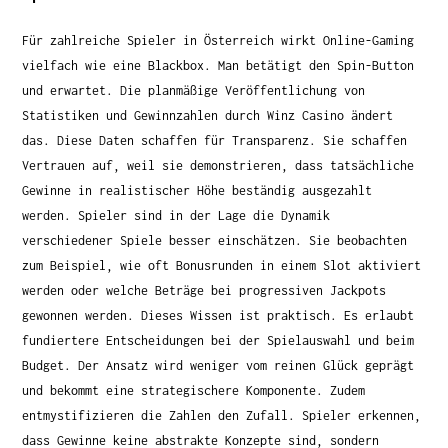
Für zahlreiche Spieler in Österreich wirkt Online-Gaming
vielfach wie eine Blackbox. Man betätigt den Spin-Button
und erwartet. Die planmäßige Veröffentlichung von
Statistiken und Gewinnzahlen durch Winz Casino ändert
das. Diese Daten schaffen für Transparenz. Sie schaffen
Vertrauen auf, weil sie demonstrieren, dass tatsächliche
Gewinne in realistischer Höhe beständig ausgezahlt
werden. Spieler sind in der Lage die Dynamik
verschiedener Spiele besser einschätzen. Sie beobachten
zum Beispiel, wie oft Bonusrunden in einem Slot aktiviert
werden oder welche Beträge bei progressiven Jackpots
gewonnen werden. Dieses Wissen ist praktisch. Es erlaubt
fundiertere Entscheidungen bei der Spielauswahl und beim
Budget. Der Ansatz wird weniger vom reinen Glück geprägt
und bekommt eine strategischere Komponente. Zudem
entmystifizieren die Zahlen den Zufall. Spieler erkennen,
dass Gewinne keine abstrakte Konzepte sind, sondern