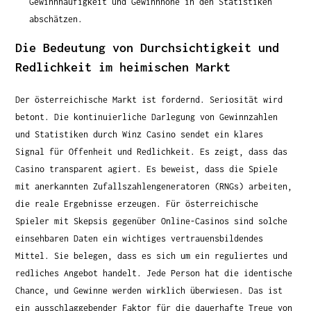
Gewinnhäufigkeit und Gewinnhöhe in den Statistiken
abschätzen.
Die Bedeutung von Durchsichtigkeit und
Redlichkeit im heimischen Markt
Der österreichische Markt ist fordernd. Seriosität wird
betont. Die kontinuierliche Darlegung von Gewinnzahlen
und Statistiken durch Winz Casino sendet ein klares
Signal für Offenheit und Redlichkeit. Es zeigt, dass das
Casino transparent agiert. Es beweist, dass die Spiele
mit anerkannten Zufallszahlengeneratoren (RNGs) arbeiten,
die reale Ergebnisse erzeugen. Für österreichische
Spieler mit Skepsis gegenüber Online-Casinos sind solche
einsehbaren Daten ein wichtiges vertrauensbildendes
Mittel. Sie belegen, dass es sich um ein reguliertes und
redliches Angebot handelt. Jede Person hat die identische
Chance, und Gewinne werden wirklich überwiesen. Das ist
ein ausschlaggebender Faktor für die dauerhafte Treue von