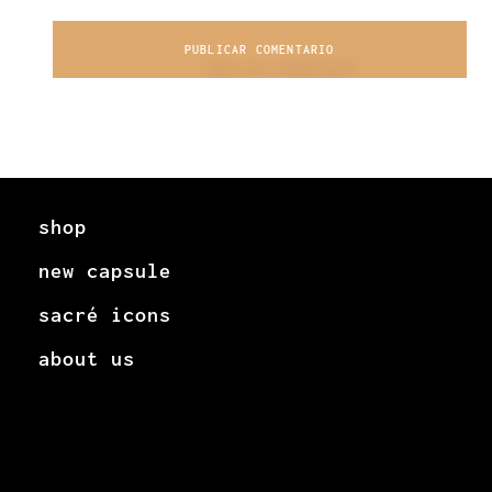
shop
new capsule
sacré icons
about us