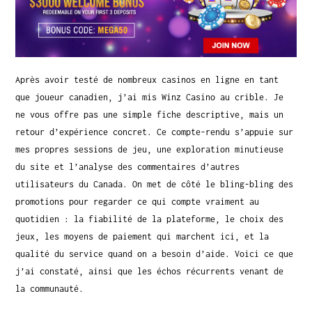
Après avoir testé de nombreux casinos en ligne en tant
que joueur canadien, j’ai mis Winz Casino au crible. Je
ne vous offre pas une simple fiche descriptive, mais un
retour d’expérience concret. Ce compte-rendu s’appuie sur
mes propres sessions de jeu, une exploration minutieuse
du site et l’analyse des commentaires d’autres
utilisateurs du Canada. On met de côté le bling-bling des
promotions pour regarder ce qui compte vraiment au
quotidien : la fiabilité de la plateforme, le choix des
jeux, les moyens de paiement qui marchent ici, et la
qualité du service quand on a besoin d’aide. Voici ce que
j’ai constaté, ainsi que les échos récurrents venant de
la communauté.